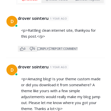
drover sointeru
1 YEAR AGO
D
<p>Rattling clean internet site, thankyou for
this post.</p>
0
0
REPLY
REPORT COMMENT
drover sointeru
1 YEAR AGO
D
<p>Amazing blog! Is your theme custom made
or did you download it from somewhere? A
theme like yours with a few simple
adjustements would really make my blog jump
out. Please let me know where you got your
theme. Thanks a lot</p>