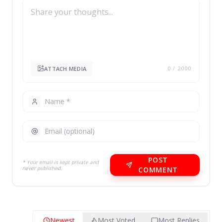
ATTACH MEDIA
0
/ 2000
POST
* Your email is kept private and
never published.
COMMENT
Newest
Most Voted
Most Replies