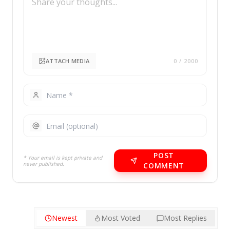
ATTACH MEDIA
0
/ 2000
POST
* Your email is kept private and
never published.
COMMENT
Newest
Most Voted
Most Replies