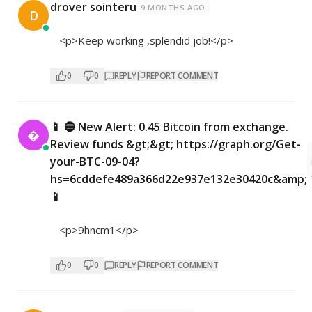
drover sointeru
9 MONTHS AGO
D
<p>Keep working ,splendid job!</p>
0
0
REPLY
REPORT COMMENT
📱 🔵 New Alert: 0.45 Bitcoin from exchange.

Review funds &gt;&gt; https://graph.org/Get-
your-BTC-09-04?
hs=6cddefe489a366d22e937e132e30420c&amp;
📱
<p>9hncm1</p>
0
0
REPLY
REPORT COMMENT