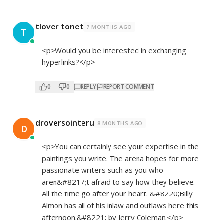
tlover tonet
7 MONTHS AGO
T
<p>Would you be interested in exchanging
hyperlinks?</p>
0
0
REPLY
REPORT COMMENT
droversointeru
8 MONTHS AGO
D
<p>You can certainly see your expertise in the
paintings you write. The arena hopes for more
passionate writers such as you who
aren&#8217;t afraid to say how they believe.
All the time go after your heart. &#8220;Billy
Almon has all of his inlaw and outlaws here this
afternoon.&#8221; by Jerry Coleman.</p>