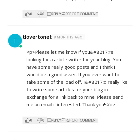
0
0
REPLY
REPORT COMMENT
tlovertonet
8 MONTHS AGO
T
<p>Please let me know if you&#8217;re
looking for a article writer for your blog. You
have some really good posts and I think I
would be a good asset. If you ever want to
take some of the load off, I&#8217;d really like
to write some articles for your blog in
exchange for a link back to mine. Please send
me an email if interested. Thank you!</p>
0
0
REPLY
REPORT COMMENT