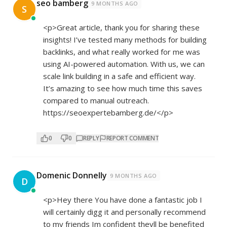
seo bamberg
9 MONTHS AGO
S
<p>Great article, thank you for sharing these
insights! I’ve tested many methods for building
backlinks, and what really worked for me was
using AI-powered automation. With us, we can
scale link building in a safe and efficient way.
It’s amazing to see how much time this saves
compared to manual outreach.
https://seoexpertebamberg.de/</p>
0
0
REPLY
REPORT COMMENT
Domenic Donnelly
9 MONTHS AGO
D
<p>Hey there You have done a fantastic job I
will certainly digg it and personally recommend
to my friends Im confident theyll be benefited