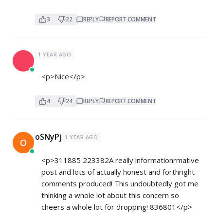
3
22
REPLY
REPORT COMMENT
1 YEAR AGO
<p>Nice</p>
4
24
REPLY
REPORT COMMENT
oSNyPj
1 YEAR AGO
O
<p>311885 223382A really informationrmative
post and lots of actually honest and forthright
comments produced! This undoubtedly got me
thinking a whole lot about this concern so
cheers a whole lot for dropping! 836801</p>