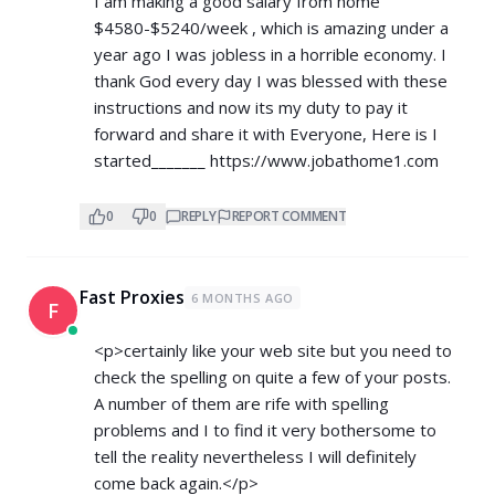
I am making a good salary from home
$4580-$5240/week , which is amazing und­er a
year ago I was jobless in a horrible economy. I
thank God every day I was blessed with these
instructions and now its my duty to pay it
forward and share it with Everyone, Here is I
started_______
https://www.jobathome1.com
0
0
REPLY
REPORT COMMENT
Fast Proxies
6 MONTHS AGO
F
<p>certainly like your web site but you need to
check the spelling on quite a few of your posts.
A number of them are rife with spelling
problems and I to find it very bothersome to
tell the reality nevertheless I will definitely
come back again.</p>