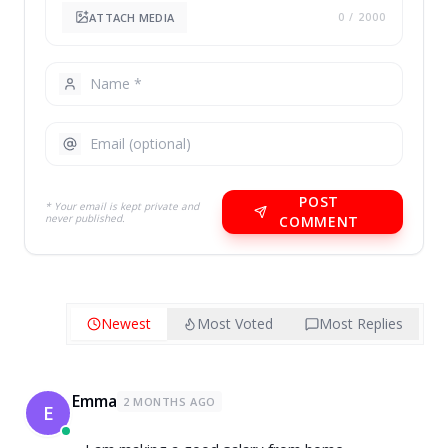
ATTACH MEDIA
0
/ 2000
POST
* Your email is kept private and
never published.
COMMENT
Newest
Most Voted
Most Replies
Emma
2 MONTHS AGO
E