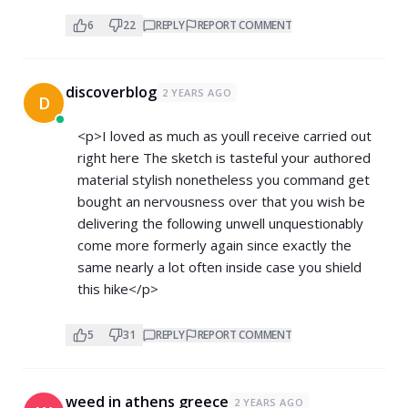
6
22
REPLY
REPORT COMMENT
discoverblog
2 YEARS AGO
D
<p>I loved as much as youll receive carried out
right here The sketch is tasteful your authored
material stylish nonetheless you command get
bought an nervousness over that you wish be
delivering the following unwell unquestionably
come more formerly again since exactly the
same nearly a lot often inside case you shield
this hike</p>
5
31
REPLY
REPORT COMMENT
weed in athens greece
2 YEARS AGO