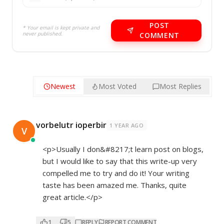
POST
* Your email is kept private and
never published.
COMMENT
Newest
Most Voted
Most Replies
vorbelutr ioperbir
1 YEAR AGO
V
<p>Usually I don&#8217;t learn post on blogs,
but I would like to say that this write-up very
compelled me to try and do it! Your writing
taste has been amazed me. Thanks, quite
great article.</p>
1
5
REPLY
REPORT COMMENT