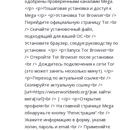
одобрены проверенными каналами Mega.
</p> <p>Пошаговая установка и доступ к
Mega </p> <p>Установка Tor Browser<br />
Перейдите официальную страницу Tor.<br
/> Скачайте установочный файл,
подходящий для вашей ОС.<br />
Установите браузер, следуя руководству по
установке. </p> <p>Запуск Tor Browser<br
/> Откройте Tor Browser после установки.
<br /> Дождитесь подключения к сети Tor
(это может занять несколько минут). </p>
<p>Переход по актуальной ссылке<br />
Скопируйте актуальную ссылку<br />
[url=
https://wiserworldweb.org/]как
зайти
мега[/url]<br /> | </p> <p>Открытие
профиля<br /> На главной странице Mega
обнаружьте кнопку “Регистрация”.<br />
Укажите информацию в форму, указав
логин, пароль и email.<br /> Применяйте