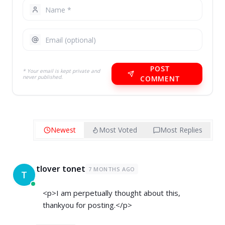
POST
* Your email is kept private and
never published.
COMMENT
Newest
Most Voted
Most Replies
tlover tonet
7 MONTHS AGO
T
<p>I am perpetually thought about this,
thankyou for posting.</p>