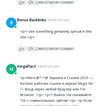
0
0
REPLY
REPORT COMMENT
Bonus Backlinks
9 MONTHS AGO
B
<p>I see something genuinely special in this
site.</p>
0
0
REPLY
REPORT COMMENT
megaFlact
9 MONTHS AGO
M
<p>Мега @^-^@ Зеркала и Ссылки 2025 —
Каталог рабочих ссылок и зеркал Mega.<br
/> Вход через любой браузер или Tor
Browser. </p> <p>? Важно: Не скачивайте
Tor с сомнительных сайтов! </p> <p>Если