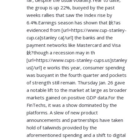
far, despite the usual volatility.Year to date,
the group is up 22%, buoyed by the past
weeks rallies that saw the Index rise by
6.4%.Earnings season has shown that 鈥?as
evidenced from [url=
https://www.cup-stanley-
cup.ca]stanley
ca[/url] the banks and the
payment networks like Mastercard and Visa
鈥?though a recession may in th
[url=
https://www.cups-stanley-cups.us]stanley
us[/url] e works this year, consumer spending
was buoyant in the fourth quarter and pockets
of strength still remain. Thursday Jan. 26 gave
a notable lift to the market at large as broader
markets gained on positive GDP data.For the
FinTechs, it was a show dominated by the
platforms. A slew of new product
announcements and partnerships have taken
hold of tailwinds provided by the
aforementioned spending and a shift to digital