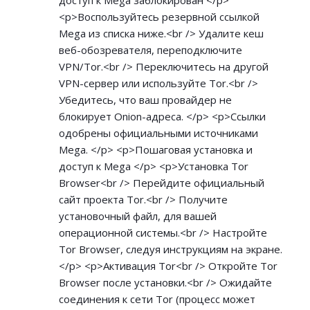
доступ к Mega заблокирован </p>
<p>Воспользуйтесь резервной ссылкой
Mega из списка ниже.<br /> Удалите кеш
веб-обозревателя, переподключите
VPN/Tor.<br /> Переключитесь на другой
VPN-сервер или используйте Tor.<br />
Убедитесь, что ваш провайдер не
блокирует Onion-адреса. </p> <p>Ссылки
одобрены официальными источниками
Mega. </p> <p>Пошаговая установка и
доступ к Mega </p> <p>Установка Tor
Browser<br /> Перейдите официальный
сайт проекта Tor.<br /> Получите
установочный файл, для вашей
операционной системы.<br /> Настройте
Tor Browser, следуя инструкциям на экране.
</p> <p>Активация Tor<br /> Откройте Tor
Browser после установки.<br /> Ожидайте
соединения к сети Tor (процесс может