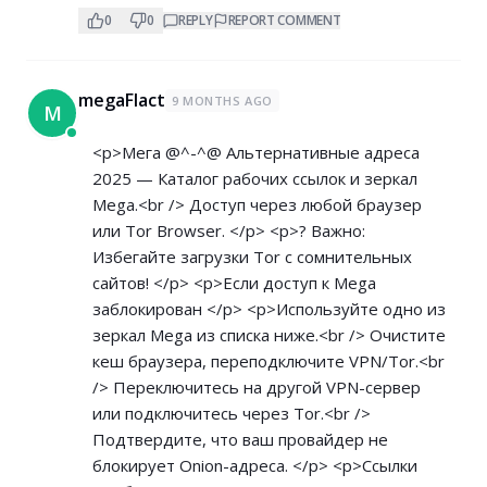
0
0
REPLY
REPORT COMMENT
megaFlact
9 MONTHS AGO
M
<p>Мега @^-^@ Альтернативные адреса
2025 — Каталог рабочих ссылок и зеркал
Mega.<br /> Доступ через любой браузер
или Tor Browser. </p> <p>? Важно:
Избегайте загрузки Tor с сомнительных
сайтов! </p> <p>Если доступ к Mega
заблокирован </p> <p>Используйте одно из
зеркал Mega из списка ниже.<br /> Очистите
кеш браузера, переподключите VPN/Tor.<br
/> Переключитесь на другой VPN-сервер
или подключитесь через Tor.<br />
Подтвердите, что ваш провайдер не
блокирует Onion-адреса. </p> <p>Ссылки