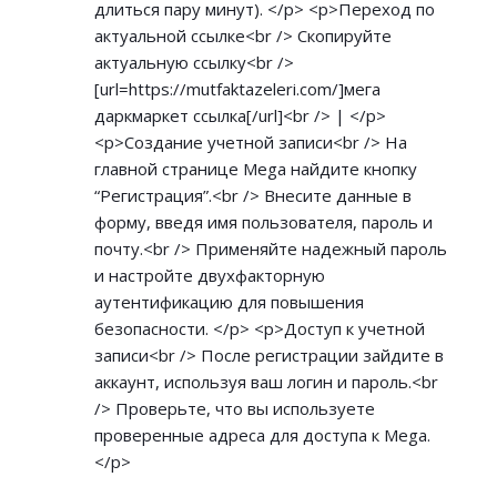
длиться пару минут). </p> <p>Переход по
актуальной ссылке<br /> Скопируйте
актуальную ссылку<br />
[url=
https://mutfaktazeleri.com/]мега
даркмаркет ссылка[/url]<br /> | </p>
<p>Создание учетной записи<br /> На
главной странице Mega найдите кнопку
“Регистрация”.<br /> Внесите данные в
форму, введя имя пользователя, пароль и
почту.<br /> Применяйте надежный пароль
и настройте двухфакторную
аутентификацию для повышения
безопасности. </p> <p>Доступ к учетной
записи<br /> После регистрации зайдите в
аккаунт, используя ваш логин и пароль.<br
/> Проверьте, что вы используете
проверенные адреса для доступа к Mega.
</p>