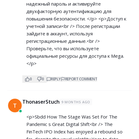
надежный пароль и активируйте
двухфакторную аутентификацию для
повышения безопасности. </p> <p>Доступ к
учетной записи<br /> После регистрации
зайдите в аккаунт, используя
регистрационные данные.<br />
Проверьте, что вы используете
официальные ресурсы для доступа к Mega.
</p>
0
0
REPLY
REPORT COMMENT
ThonaserStuch
9 MONTHS AGO
T
<p>Sbdd How The Stage Was Set For The
Pandemic s Great Digital Shift<br /> The
FinTech IPO Index has enjoyed a rebound so