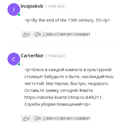
Incipiokvb
1 YEAR AGO
I
<p>By the end of the 15th century, 35</p>
0
0
REPLY
REPORT COMMENT
CarterNor
1 YEAR AGO
C
<p>Блеск в каждой комнате в культурной
столице! Забудьте о быте, наслаждайтесь
чистотой. Мастерски, быстро, недорого.
Оставьте заявку сегодня! Жмите
https://uborka-kvartir24top.ru
&#8211;
Служба уборки помещений</p>
0
0
REPLY
REPORT COMMENT