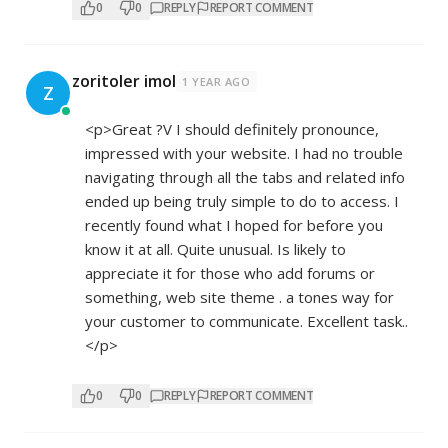
0
0
REPLY
REPORT COMMENT
zoritoler imol
1 YEAR AGO
Z
<p>Great ?V I should definitely pronounce,
impressed with your website. I had no trouble
navigating through all the tabs and related info
ended up being truly simple to do to access. I
recently found what I hoped for before you
know it at all. Quite unusual. Is likely to
appreciate it for those who add forums or
something, web site theme . a tones way for
your customer to communicate. Excellent task..
</p>
0
0
REPLY
REPORT COMMENT