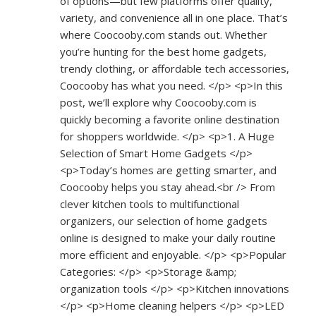
of options—but few platforms offer quality,
variety, and convenience all in one place. That’s
where Coocooby.com stands out. Whether
you’re hunting for the best home gadgets,
trendy clothing, or affordable tech accessories,
Coocooby has what you need. </p> <p>In this
post, we’ll explore why Coocooby.com is
quickly becoming a favorite online destination
for shoppers worldwide. </p> <p>1. A Huge
Selection of Smart Home Gadgets </p>
<p>Today’s homes are getting smarter, and
Coocooby helps you stay ahead.<br /> From
clever kitchen tools to multifunctional
organizers, our selection of home gadgets
online is designed to make your daily routine
more efficient and enjoyable. </p> <p>Popular
Categories: </p> <p>Storage &amp;
organization tools </p> <p>Kitchen innovations
</p> <p>Home cleaning helpers </p> <p>LED