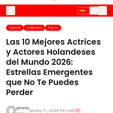
General
Celebrities
Top 10
Las 10 Mejores Actrices
y Actores Holandeses
del Mundo 2026:
Estrellas Emergentes
que No Te Puedes
Perder
Jamesty
January 11, 2026
8
min read
ES