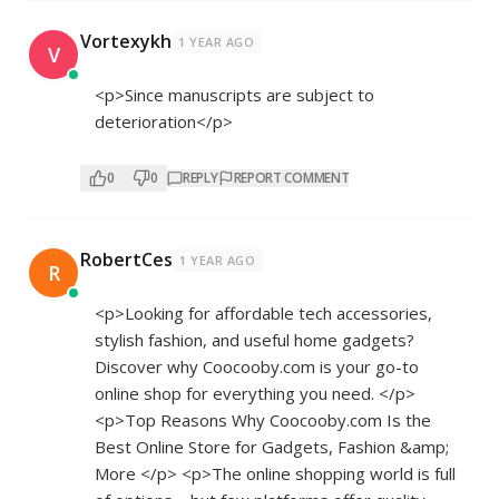
Vortexykh
1 YEAR AGO
V
<p>Since manuscripts are subject to
deterioration</p>
0
0
REPLY
REPORT COMMENT
RobertCes
1 YEAR AGO
R
<p>Looking for affordable tech accessories,
stylish fashion, and useful home gadgets?
Discover why Coocooby.com is your go-to
online shop for everything you need. </p>
<p>Top Reasons Why Coocooby.com Is the
Best Online Store for Gadgets, Fashion &amp;
More </p> <p>The online shopping world is full