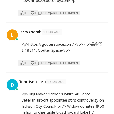
now:
https://coocooby.com</p>
0
0
REPLY
REPORT COMMENT
Larryzoomb
1 YEAR AGO
L
<p>
https://gouterspace.com/
</p> <p>品空間
&#8211; Goûter Space</p>
0
0
REPLY
REPORT COMMENT
DennisereLep
1 YEAR AGO
D
<p>Riql Mayor Yarber s white Air Force
veteran airport appointee stirs controversy on
Jackson City Council<br /> Widow donates 拢50
million to charitable trustHoward Lake| 7