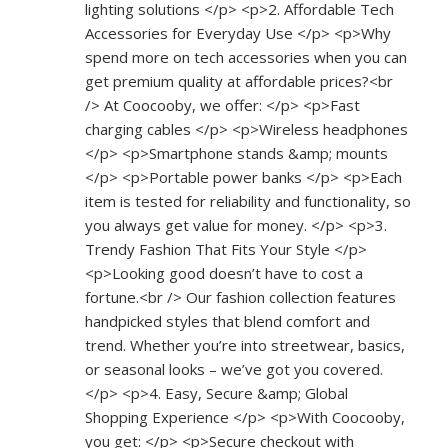
lighting solutions </p> <p>2. Affordable Tech
Accessories for Everyday Use </p> <p>Why
spend more on tech accessories when you can
get premium quality at affordable prices?<br
/> At Coocooby, we offer: </p> <p>Fast
charging cables </p> <p>Wireless headphones
</p> <p>Smartphone stands &amp; mounts
</p> <p>Portable power banks </p> <p>Each
item is tested for reliability and functionality, so
you always get value for money. </p> <p>3.
Trendy Fashion That Fits Your Style </p>
<p>Looking good doesn’t have to cost a
fortune.<br /> Our fashion collection features
handpicked styles that blend comfort and
trend. Whether you’re into streetwear, basics,
or seasonal looks – we’ve got you covered.
</p> <p>4. Easy, Secure &amp; Global
Shopping Experience </p> <p>With Coocooby,
you get: </p> <p>Secure checkout with