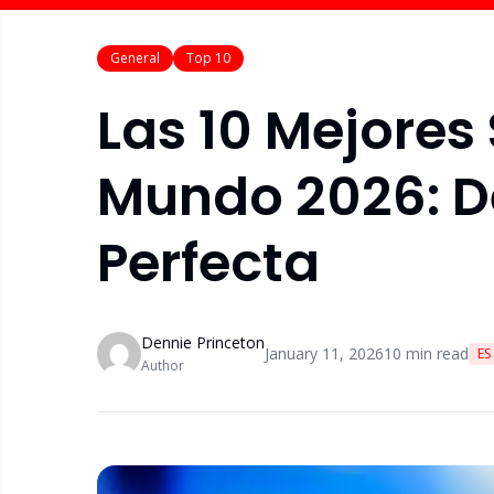
General
Top 10
Las 10 Mejores 
Mundo 2026: D
Perfecta
Dennie Princeton
January 11, 2026
10
min read
ES
Author