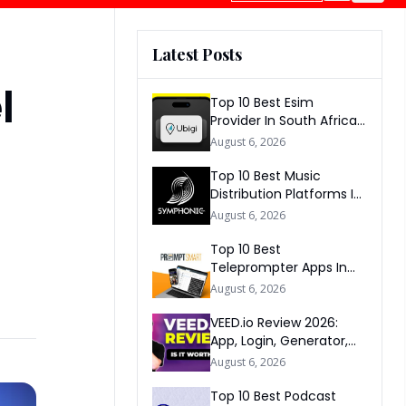
Latest Posts
l
Top 10 Best Esim
Provider In South Africa
2026
August 6, 2026
Top 10 Best Music
Distribution Platforms In
The World 2026
August 6, 2026
Top 10 Best
Teleprompter Apps In
2026
August 6, 2026
VEED.io Review 2026:
App, Login, Generator,
Download, AI & FAQs
August 6, 2026
Top 10 Best Podcast