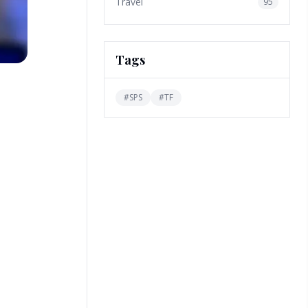
Travel
95
Tags
#
SPS
#
TF