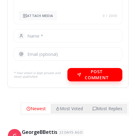
ATTACH MEDIA
0
/ 2000
POST
* Your email is kept private and
never published.
COMMENT
Newest
Most Voted
Most Replies
GeorgeBBettis
22 DAYS AGO
G