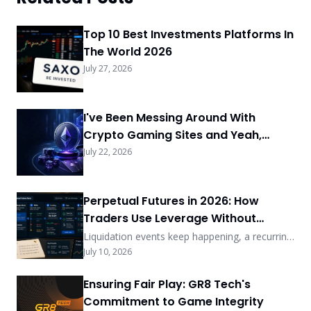
Top 10 Best Investments Platforms In
The World 2026
July 27, 2026
I've Been Messing Around With
Crypto Gaming Sites and Yeah,
Some Things Actually Matter Now
July 22, 2026
Perpetual Futures in 2026: How
Traders Use Leverage Without
Losing Control
Liquidation events keep happening, a recurring
pattern highlighting something important:
July 10, 2026
leverage increases both potential gains and
potential losses. The challenge is whether
Ensuring Fair Play: GR8 Tech's
traders have clear structural controls around
Commitment to Game Integrity
position size, margin, and exits. In 2026,