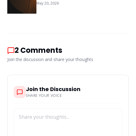
May 20, 2026
perpetual futures leverage control is
increasingly about the systems surrounding a
position rather than simply choosing a
leverage multiplier.
2
Comments
Join the discussion and share your thoughts
Join the Discussion
SHARE YOUR VOICE