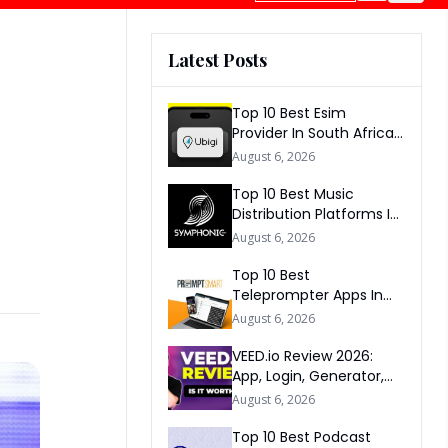
Latest Posts
Top 10 Best Esim
Provider In South Africa
2026
August 6, 2026
Top 10 Best Music
Distribution Platforms In
The World 2026
August 6, 2026
Top 10 Best
Teleprompter Apps In
2026
August 6, 2026
VEED.io Review 2026:
App, Login, Generator,
Download, AI & FAQs
August 6, 2026
Top 10 Best Podcast