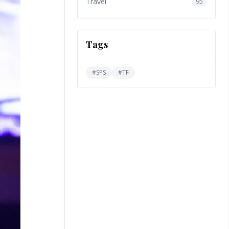
Travel
95
Tags
#
SPS
#
TF