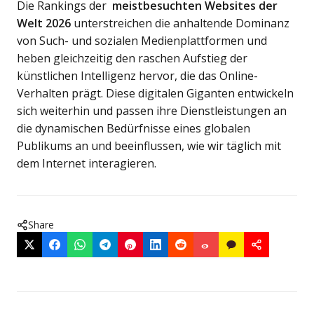
Die Rankings der
meistbesuchten Websites der
Welt 2026
unterstreichen die anhaltende Dominanz
von Such- und sozialen Medienplattformen und
heben gleichzeitig den raschen Aufstieg der
künstlichen Intelligenz hervor, die das Online-
Verhalten prägt. Diese digitalen Giganten entwickeln
sich weiterhin und passen ihre Dienstleistungen an
die dynamischen Bedürfnisse eines globalen
Publikums an und beeinflussen, wie wir täglich mit
dem Internet interagieren.
Share