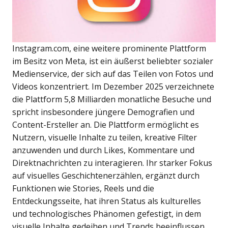
Instagram.com, eine weitere prominente Plattform
im Besitz von Meta, ist ein äußerst beliebter sozialer
Medienservice, der sich auf das Teilen von Fotos und
Videos konzentriert. Im Dezember 2025 verzeichnete
die Plattform 5,8 Milliarden monatliche Besuche und
spricht insbesondere jüngere Demografien und
Content-Ersteller an. Die Plattform ermöglicht es
Nutzern, visuelle Inhalte zu teilen, kreative Filter
anzuwenden und durch Likes, Kommentare und
Direktnachrichten zu interagieren. Ihr starker Fokus
auf visuelles Geschichtenerzählen, ergänzt durch
Funktionen wie Stories, Reels und die
Entdeckungsseite, hat ihren Status als kulturelles
und technologisches Phänomen gefestigt, in dem
visuelle Inhalte gedeihen und Trends beeinflussen.