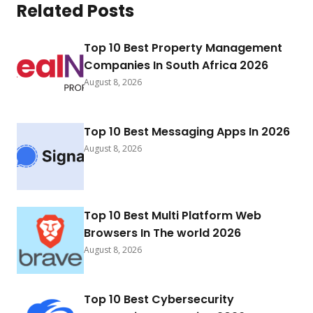
Related Posts
Top 10 Best Property Management
Companies In South Africa 2026
August 8, 2026
Top 10 Best Messaging Apps In 2026
August 8, 2026
Top 10 Best Multi Platform Web
Browsers In The world 2026
August 8, 2026
Top 10 Best Cybersecurity