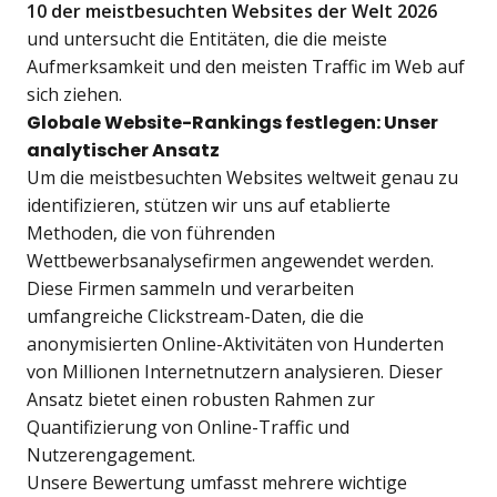
10 der meistbesuchten Websites der Welt 2026
und untersucht die Entitäten, die die meiste
Aufmerksamkeit und den meisten Traffic im Web auf
sich ziehen.
Globale Website-Rankings festlegen: Unser
analytischer Ansatz
Um die meistbesuchten Websites weltweit genau zu
identifizieren, stützen wir uns auf etablierte
Methoden, die von führenden
Wettbewerbsanalysefirmen angewendet werden.
Diese Firmen sammeln und verarbeiten
umfangreiche Clickstream-Daten, die die
anonymisierten Online-Aktivitäten von Hunderten
von Millionen Internetnutzern analysieren. Dieser
Ansatz bietet einen robusten Rahmen zur
Quantifizierung von Online-Traffic und
Nutzerengagement.
Unsere Bewertung umfasst mehrere wichtige