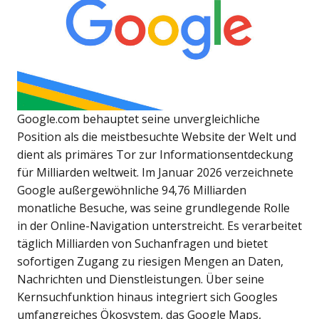
Google.com behauptet seine unvergleichliche
Position als die meistbesuchte Website der Welt und
dient als primäres Tor zur Informationsentdeckung
für Milliarden weltweit. Im Januar 2026 verzeichnete
Google außergewöhnliche 94,76 Milliarden
monatliche Besuche, was seine grundlegende Rolle
in der Online-Navigation unterstreicht. Es verarbeitet
täglich Milliarden von Suchanfragen und bietet
sofortigen Zugang zu riesigen Mengen an Daten,
Nachrichten und Dienstleistungen. Über seine
Kernsuchfunktion hinaus integriert sich Googles
umfangreiches Ökosystem, das Google Maps,