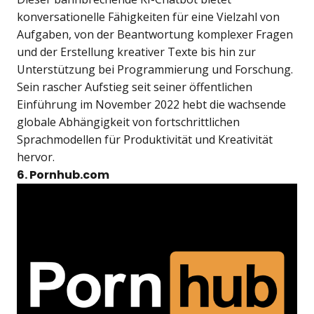
konversationelle Fähigkeiten für eine Vielzahl von
Aufgaben, von der Beantwortung komplexer Fragen
und der Erstellung kreativer Texte bis hin zur
Unterstützung bei Programmierung und Forschung.
Sein rascher Aufstieg seit seiner öffentlichen
Einführung im November 2022 hebt die wachsende
globale Abhängigkeit von fortschrittlichen
Sprachmodellen für Produktivität und Kreativität
hervor.
6. Pornhub.com