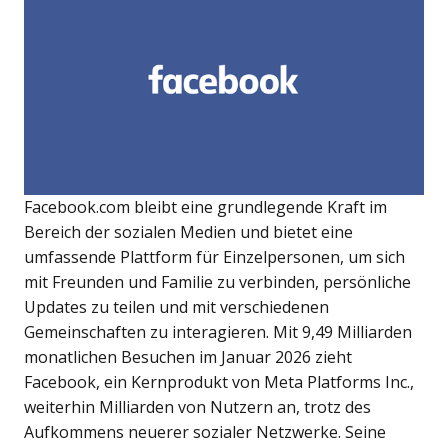
Facebook.com bleibt eine grundlegende Kraft im
Bereich der sozialen Medien und bietet eine
umfassende Plattform für Einzelpersonen, um sich
mit Freunden und Familie zu verbinden, persönliche
Updates zu teilen und mit verschiedenen
Gemeinschaften zu interagieren. Mit 9,49 Milliarden
monatlichen Besuchen im Januar 2026 zieht
Facebook, ein Kernprodukt von Meta Platforms Inc.,
weiterhin Milliarden von Nutzern an, trotz des
Aufkommens neuerer sozialer Netzwerke. Seine