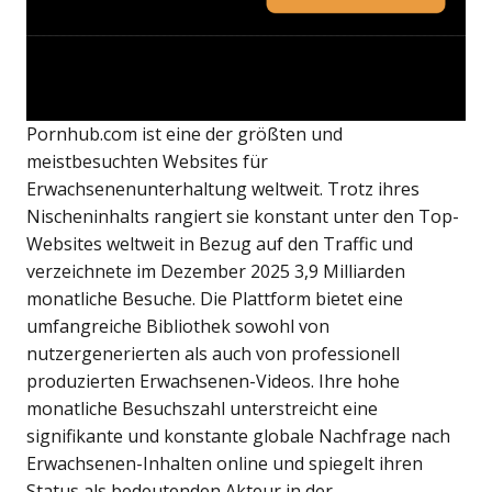
Pornhub.com ist eine der größten und
meistbesuchten Websites für
Erwachsenenunterhaltung weltweit. Trotz ihres
Nischeninhalts rangiert sie konstant unter den Top-
Websites weltweit in Bezug auf den Traffic und
verzeichnete im Dezember 2025 3,9 Milliarden
monatliche Besuche. Die Plattform bietet eine
umfangreiche Bibliothek sowohl von
nutzergenerierten als auch von professionell
produzierten Erwachsenen-Videos. Ihre hohe
monatliche Besuchszahl unterstreicht eine
signifikante und konstante globale Nachfrage nach
Erwachsenen-Inhalten online und spiegelt ihren
Status als bedeutenden Akteur in der