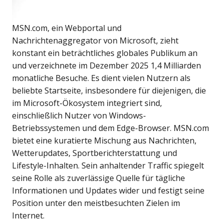
MSN.com, ein Webportal und
Nachrichtenaggregator von Microsoft, zieht
konstant ein beträchtliches globales Publikum an
und verzeichnete im Dezember 2025 1,4 Milliarden
monatliche Besuche. Es dient vielen Nutzern als
beliebte Startseite, insbesondere für diejenigen, die
im Microsoft-Ökosystem integriert sind,
einschließlich Nutzer von Windows-
Betriebssystemen und dem Edge-Browser. MSN.com
bietet eine kuratierte Mischung aus Nachrichten,
Wetterupdates, Sportberichterstattung und
Lifestyle-Inhalten. Sein anhaltender Traffic spiegelt
seine Rolle als zuverlässige Quelle für tägliche
Informationen und Updates wider und festigt seine
Position unter den meistbesuchten Zielen im
Internet.