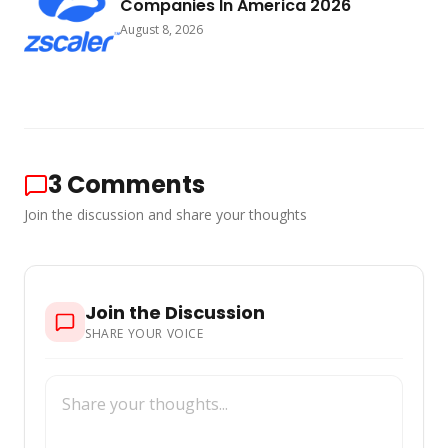
Companies In America 2026
August 8, 2026
3
Comments
Join the discussion and share your thoughts
Join the Discussion
SHARE YOUR VOICE