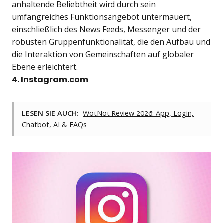
anhaltende Beliebtheit wird durch sein
umfangreiches Funktionsangebot untermauert,
einschließlich des News Feeds, Messenger und der
robusten Gruppenfunktionalität, die den Aufbau und
die Interaktion von Gemeinschaften auf globaler
Ebene erleichtert.
4. Instagram.com
LESEN SIE AUCH:
WotNot Review 2026: App, Login,
Chatbot, AI & FAQs