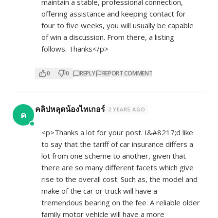
maintain a stable, professional connection,
offering assistance and keeping contact for
four to five weeks, you will usually be capable
of win a discussion. From there, a listing
follows. Thanks</p>
0
0
REPLY
REPORT COMMENT
คลิปหลุดน้องไทเกอร์
2 YEARS AGO
ค
<p>Thanks a lot for your post. I&#8217;d like
to say that the tariff of car insurance differs a
lot from one scheme to another, given that
there are so many different facets which give
rise to the overall cost. Such as, the model and
make of the car or truck will have a
tremendous bearing on the fee. A reliable older
family motor vehicle will have a more