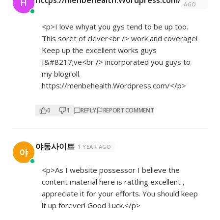
H
AGO
<p>I love whyat you gys tend to be up too.
This soret of clever<br /> work and coverage!
Keep up the excellent works guys
I&#8217;ve<br /> incorporated you guys to
my blogroll.
https://menbehealth.Wordpress.com/</p>
0
1
REPLY
REPORT COMMENT
야동사이트
1 YEAR AGO
야
<p>As I website possessor I believe the
content material here is rattling excellent ,
appreciate it for your efforts. You should keep
it up forever! Good Luck.</p>