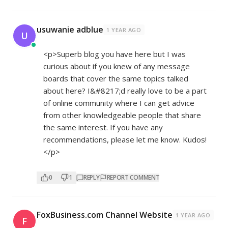
usuwanie adblue
1 YEAR AGO
U
<p>Superb blog you have here but I was
curious about if you knew of any message
boards that cover the same topics talked
about here? I&#8217;d really love to be a part
of online community where I can get advice
from other knowledgeable people that share
the same interest. If you have any
recommendations, please let me know. Kudos!
</p>
0
1
REPLY
REPORT COMMENT
FoxBusiness.com Channel Website
1 YEAR AGO
F