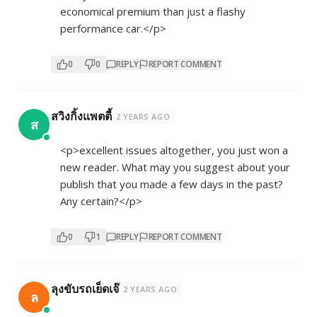
economical premium than just a flashy
performance car.</p>
0
0
REPLY
REPORT COMMENT
สวิงกิ้งแพตตี้
2 YEARS AGO
ส
<p>excellent issues altogether, you just won a
new reader. What may you suggest about your
publish that you made a few days in the past?
Any certain?</p>
0
1
REPLY
REPORT COMMENT
ลุงขับรถเย็ดเจ๊
2 YEARS AGO
ล