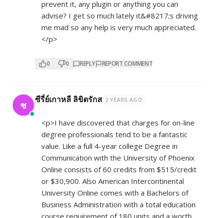
prevent it, any plugin or anything you can
advise? I get so much lately it&#8217;s driving
me mad so any help is very much appreciated.
</p>
0
0
REPLY
REPORT COMMENT
ซีรี่ย์เกาหลี ลิขิตรักส
2 YEARS AGO
ซ
<p>I have discovered that charges for on-line
degree professionals tend to be a fantastic
value. Like a full 4-year college Degree in
Communication with the University of Phoenix
Online consists of 60 credits from $515/credit
or $30,900. Also American Intercontinental
University Online comes with a Bachelors of
Business Administration with a total education
course requirement of 180 units and a worth