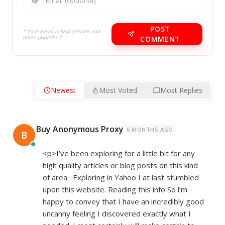
POST
* Your email is kept private and
never published.
COMMENT
Newest
Most Voted
Most Replies
Buy Anonymous Proxy
6 MONTHS AGO
B
<p>I’ve been exploring for a little bit for any
high quality articles or blog posts on this kind
of area . Exploring in Yahoo I at last stumbled
upon this website. Reading this info So i’m
happy to convey that I have an incredibly good
uncanny feeling I discovered exactly what I