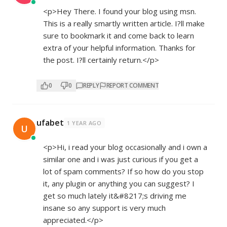
<p>Hey There. I found your blog using msn.
This is a really smartly written article. I?ll make
sure to bookmark it and come back to learn
extra of your helpful information. Thanks for
the post. I?ll certainly return.</p>
0
0
REPLY
REPORT COMMENT
ufabet
1 YEAR AGO
U
<p>Hi, i read your blog occasionally and i own a
similar one and i was just curious if you get a
lot of spam comments? If so how do you stop
it, any plugin or anything you can suggest? I
get so much lately it&#8217;s driving me
insane so any support is very much
appreciated.</p>