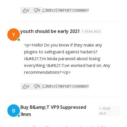
0
0
REPLY
REPORT COMMENT
youth should be early 2021
1 YEAR AGO
Y
<p>Hello! Do you know if they make any
plugins to safeguard against hackers?
I&#8217;m kinda paranoid about losing
everything I&#8217;ve worked hard on. Any
recommendations?</p>
0
0
REPLY
REPORT COMMENT
Buy B&amp;T VP9 Suppressed
1 YEAR
B
9mm
AGO