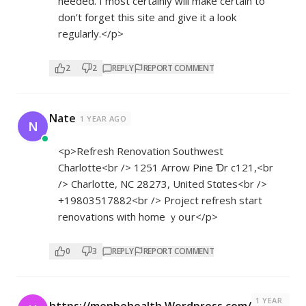
needed. I most certainly will make certain to
don’t forget this site and give it a look
regularly.</p>
2
2
REPLY
REPORT COMMENT
Nate
1 YEAR AGO
N
<p>Refresh Renovation Southwest
Charlotte<br /> 1251 Arrow Pine Ɗr с121,<br
/> Charlotte, NC 28273, United Stɑtes<br />
+19803517882<br /> Project refresh start
renovations ԝith home ｙoսr</p>
0
3
REPLY
REPORT COMMENT
1 YEAR
https://menbehealth.Wordpress.com/