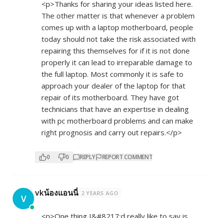
<p>Thanks for sharing your ideas listed here.
The other matter is that whenever a problem
comes up with a laptop motherboard, people
today should not take the risk associated with
repairing this themselves for if it is not done
properly it can lead to irreparable damage to
the full laptop. Most commonly it is safe to
approach your dealer of the laptop for that
repair of its motherboard. They have got
technicians that have an expertise in dealing
with pc motherboard problems and can make
right prognosis and carry out repairs.</p>
0
0
REPLY
REPORT COMMENT
vkน้องแอนนี่
2 YEARS AGO
V
<p>One thing I&#8217;d really like to say is