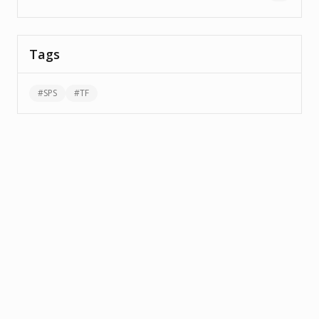
Tags
#
SPS
#
TF