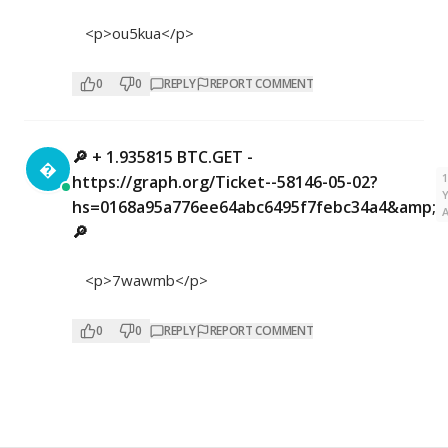
<p>ou5kua</p>
0
0
REPLY
REPORT COMMENT
🔎 + 1.935815 BTC.GET -

https://graph.org/Ticket--58146-05-02?
hs=0168a95a776ee64abc6495f7febc34a4&amp;
🔎
<p>7wawmb</p>
0
0
REPLY
REPORT COMMENT