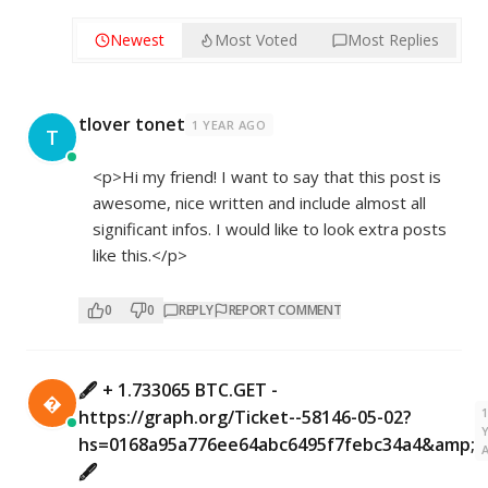
Newest
Most Voted
Most Replies
tlover tonet
1 YEAR AGO
T
<p>Hi my friend! I want to say that this post is
awesome, nice written and include almost all
significant infos. I would like to look extra posts
like this.</p>
0
0
REPLY
REPORT COMMENT
🖋 + 1.733065 BTC.GET -

https://graph.org/Ticket--58146-05-02?
hs=0168a95a776ee64abc6495f7febc34a4&amp;
🖋