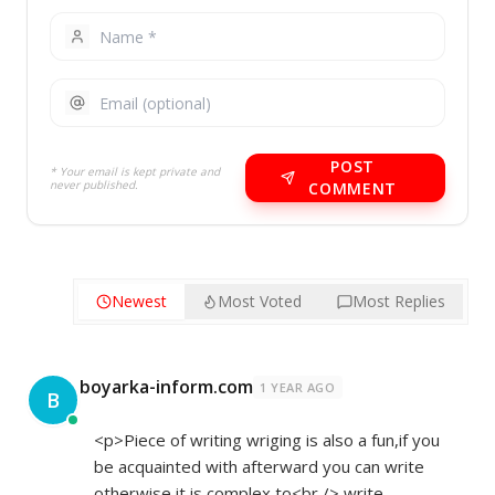
POST
* Your email is kept private and
never published.
COMMENT
Newest
Most Voted
Most Replies
boyarka-inform.com
1 YEAR AGO
B
<p>Piece of writing wriging is also a fun,if you
be acquainted with afterward you can write
otherwise it is complex to<br /> write.