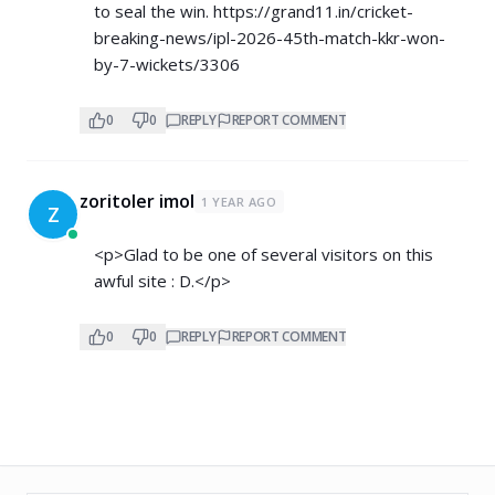
to seal the win.
https://grand11.in/cricket-
breaking-news/ipl-2026-45th-match-kkr-won-
by-7-wickets/3306
0
0
REPLY
REPORT COMMENT
zoritoler imol
1 YEAR AGO
Z
<p>Glad to be one of several visitors on this
awful site : D.</p>
0
0
REPLY
REPORT COMMENT