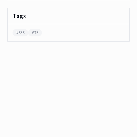
Tags
#
SPS
#
TF