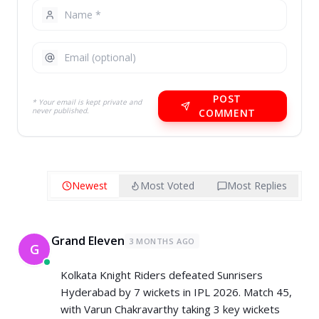
POST
* Your email is kept private and
never published.
COMMENT
Newest
Most Voted
Most Replies
Grand Eleven
3 MONTHS AGO
G
Kolkata Knight Riders defeated Sunrisers
Hyderabad by 7 wickets in IPL 2026. Match 45,
with Varun Chakravarthy taking 3 key wickets