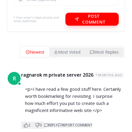
POST
* Your email is kept private and
never published.
COMMENT
Newest
Most Voted
Most Replies
ragnarok m private server 2026
7 MONTHS AGO
R
<p>I have read a few good stuff here. Certainly
worth bookmarking for revisiting. I surprise
how much effort you put to create such a
magnificent informative web site.</p>
2
3
REPLY
REPORT COMMENT