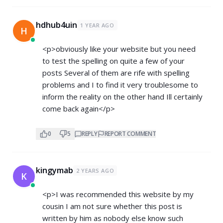
hdhub4uin
1 YEAR AGO
H
<p>obviously like your website but you need
to test the spelling on quite a few of your
posts Several of them are rife with spelling
problems and I to find it very troublesome to
inform the reality on the other hand Ill certainly
come back again</p>
0
5
REPLY
REPORT COMMENT
kingymab
2 YEARS AGO
K
<p>I was recommended this website by my
cousin I am not sure whether this post is
written by him as nobody else know such