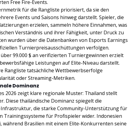
rten Free Fire-Events.
metrik für die Rangliste priorisiert, da sie den
ere Events und Saisons hinweg darstellt. Spieler, die
latzierungen erzielen, sammeln höhere Einnahmen, was
ischen Verständnis und ihrer Fähigkeit, unter Druck zu
aten wurden über die Datenbanken von Esports Earnings
offiziellen Turnierpreisausschüttungen verfolgen.
e über 99.000 $ an verifizierten Turniergewinnen erzielt
bewerbsfähige Leistungen auf Elite-Niveau darstellt.
ere Rangliste tatsächliche Wettbewerbserfolge
ularität oder Streaming-Metriken.
onale Dominanz
 2026 zeigt klare regionale Muster: Thailand stellt
r. Diese thailändische Dominanz spiegelt die
t-Infrastruktur, die starke Community-Unterstützung für
n Trainingssysteme für Profispieler wider. Indonesien
i, während Brasilien mit einem Elite-Konkurrenten seine