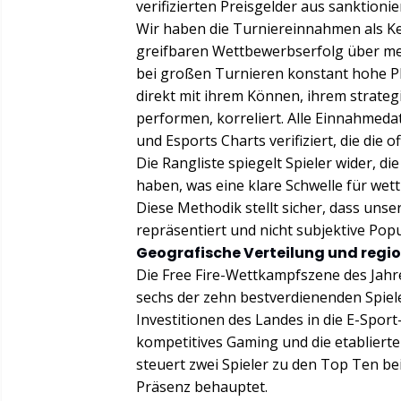
verifizierten Preisgelder aus sanktionie
Wir haben die Turniereinnahmen als Kern
greifbaren Wettbewerbserfolg über mehr
bei großen Turnieren konstant hohe P
direkt mit ihrem Können, ihrem strateg
performen, korreliert. Alle Einnahmed
und Esports Charts verifiziert, die die 
Die Rangliste spiegelt Spieler wider, di
haben, was eine klare Schwelle für wett
Diese Methodik stellt sicher, dass uns
repräsentiert und nicht subjektive Pop
Geografische Verteilung und regi
Die Free Fire-Wettkampfszene des Jahres
sechs der zehn bestverdienenden Spiele
Investitionen des Landes in die E-Spor
kompetitives Gaming und die etablierte
steuert zwei Spieler zu den Top Ten be
Präsenz behauptet.