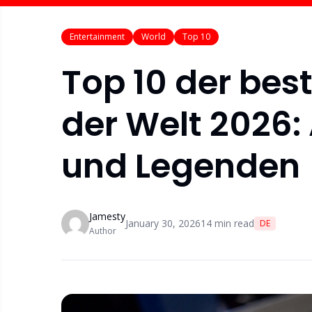
Entertainment
World
Top 10
Top 10 der best
der Welt 2026:
und Legenden
Jamesty
January 30, 2026
14
min read
DE
Author