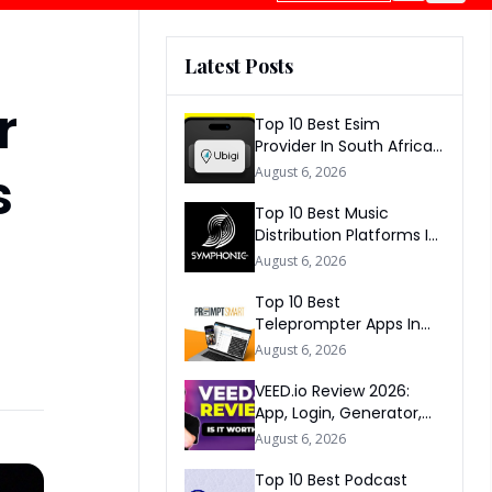
Latest Posts
r
Top 10 Best Esim
Provider In South Africa
2026
s
August 6, 2026
Top 10 Best Music
Distribution Platforms In
The World 2026
August 6, 2026
Top 10 Best
Teleprompter Apps In
2026
August 6, 2026
VEED.io Review 2026:
App, Login, Generator,
Download, AI & FAQs
August 6, 2026
Top 10 Best Podcast