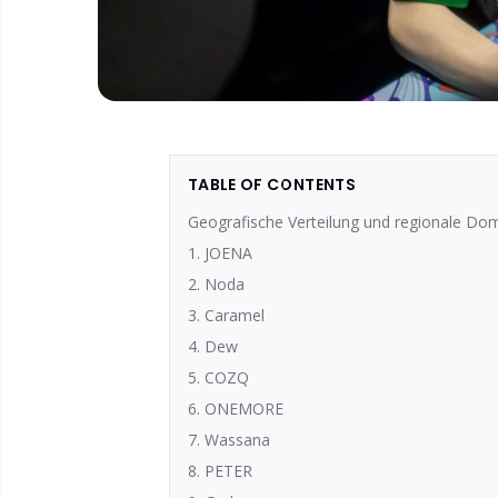
TABLE OF CONTENTS
Geografische Verteilung und regionale Do
1. JOENA
2. Noda
3. Caramel
4. Dew
5. COZQ
6. ONEMORE
7. Wassana
8. PETER