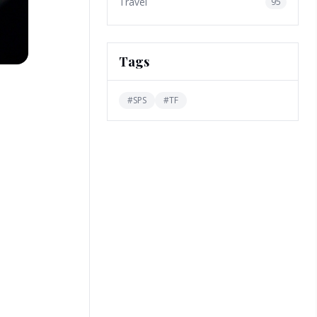
Travel
95
Tags
#
SPS
#
TF