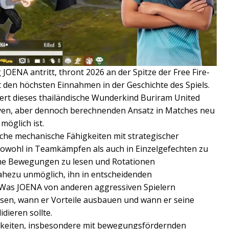
OENA antritt, thront 2026 an der Spitze der Free Fire-
t den höchsten Einnahmen in der Geschichte des Spiels.
iert dieses thailändische Wunderkind Buriram United
iven, aber dennoch berechnenden Ansatz in Matches neu
möglich ist.
che mechanische Fähigkeiten mit strategischer
 sowohl in Teamkämpfen als auch in Einzelgefechten zu
che Bewegungen zu lesen und Rotationen
ahezu unmöglich, ihn in entscheidenden
as JOENA von anderen aggressiven Spielern
wissen, wann er Vorteile ausbauen und wann er seine
dieren sollte.
igkeiten, insbesondere mit bewegungsfördernden