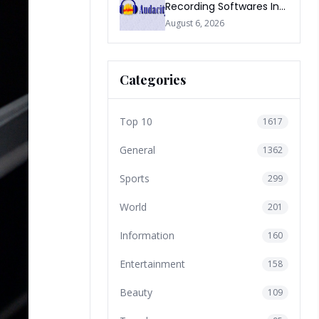
Recording Softwares In
2026
August 6, 2026
Categories
Top 10
1617
General
1362
Sports
299
World
201
Information
160
Entertainment
158
Beauty
109