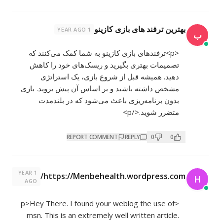
بهترین ترفند های بازی کازینو
1 YEAR AGO
ب
<p>ترفندهای بازی کازینو به شما کمک می‌کنند که
تصمیمات بهتری بگیرید و ریسک‌های خود را کاهش
دهید. همیشه قبل از شروع بازی، یک استراتژی
مشخص داشته باشید و بر اساس آن پیش بروید. بازی
بدون برنامه‌ریزی باعث می‌شود که در بلندمدت
متضرر شوید.</p>
REPORT COMMENT
REPLY
0
0
1 YEAR
https://Menbehealth.wordpress.com/
H
AGO
<p>Hey There. I found your weblog the use of
msn. This is an extremely well written article.