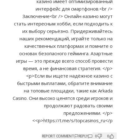
казино имеет оптимизированный
интерфейс для смартфонов.<br />
Заключение<br /> Онлайн-казино могут
стать интересным хобби, если подходить к
их выбору серьёзно. Придерживайтесь
наших рекомендаций, играйте только на
качественных платформах и помните о
основах безопасного гейминга. Азартные
игры — это прежде всего способ провести
время, а не финансовая стратегия. </p>
<p>Если вы ищете надёжное казино с
быстрыми выплатами, обратите внимание
на топовые площадки, такие как Arkada
Casino. Они высоко ценятся среди игроков и
продолжают радовать своими
предложениями. </p>
<p>
https://t.me/s/topcasinos_ru</p>
REPORT COMMENT
REPLY
0
0