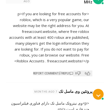
AGO
MHz
<p>If you are looking for free accounts for
roblox, which is a very popular game, our
website may be the right address for you. At
freeaccount.website, where free roblox
accounts with at least 400 robux are published,
many players get the login information they
are looking for. If you do not want to pay for
robux, you can browse our website. Free
Roblox Accounts . freeaccount.website/</p>
REPORT COMMENT
REPLY
0
0
پروتئین وی ماسل تک
7 MONTHS AGO
پ
<p>وی نیتروتک ماسل تک دارای فناوری فیلتراسیون
چند فازی است.</p>