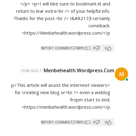
</p> <p>I will bbe sure to bookmark iit and
return to lear extra<br /> of your helpful info.
Thanks for the post.<br /> I&#8217;ll certainly
comeback.
https://Menbehealth.wordpress.com/</p>
REPORT COMMENT
REPLY
0
0
Menbehealth.Wordpress.Com
1 YEAR AGO
M
<p>This article will assist the interneet viewers
for creating new blog or<br /> even a weblog
fropm start to end.
https://menbehealth.wordpress.com/</p>
REPORT COMMENT
REPLY
0
0