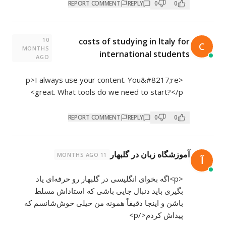
REPORT COMMENT
REPLY
0
0
10
costs of studying in Italy for
C
MONTHS
international students
AGO
<p>I always use your content. You&#8217;re
great. What tools do we need to start?</p>
REPORT COMMENT
REPLY
0
0
آموزشگاه زبان در گلبهار
11 MONTHS AGO
آ
<p>اگه بخوای انگلیسی در گلبهار رو حرفه‌ای یاد
بگیری باید دنبال جایی باشی که استاداش مسلط
باشن و اینجا دقیقاً همونه من خیلی خوش‌شانسم که
پیداش کردم</p>