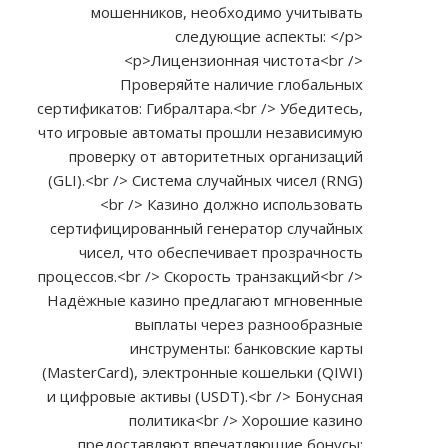
мошенников, необходимо учитывать
следующие аспекты: </p>
<p>Лицензионная чистота<br />
Проверяйте наличие глобальных
сертификатов: Гибралтара.<br /> Убедитесь,
что игровые автоматы прошли независимую
проверку от авторитетных организаций
(GLI).<br /> Система случайных чисел (RNG)
<br /> Казино должно использовать
сертифицированный генератор случайных
чисел, что обеспечивает прозрачность
процессов.<br /> Скорость транзакций<br />
Надёжные казино предлагают мгновенные
выплаты через разнообразные
инструменты: банковские карты
(MasterCard), электронные кошельки (QIWI)
и цифровые активы (USDT).<br /> Бонусная
политика<br /> Хорошие казино
предоставляют впечатляющие бонусы: