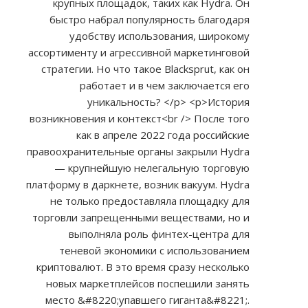
крупных площадок, таких как Hydra. Он
быстро набрал популярность благодаря
удобству использования, широкому
ассортименту и агрессивной маркетинговой
стратегии. Но что такое Blacksprut, как он
работает и в чем заключается его
уникальность? </p> <p>История
возникновения и контекст<br /> После того
как в апреле 2022 года российские
правоохранительные органы закрыли Hydra
— крупнейшую нелегальную торговую
платформу в даркнете, возник вакуум. Hydra
не только предоставляла площадку для
торговли запрещенными веществами, но и
выполняла роль финтех-центра для
теневой экономики с использованием
криптовалют. В это время сразу несколько
новых маркетплейсов поспешили занять
место &#8220;упавшего гиганта&#8221;.