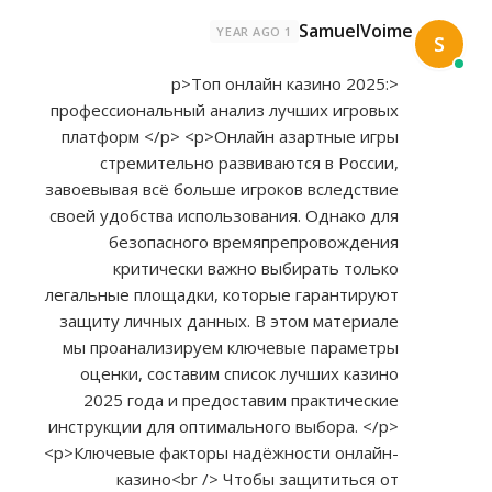
SamuelVoime
1 YEAR AGO
S
<p>Топ онлайн казино 2025:
профессиональный анализ лучших игровых
платформ </p> <p>Онлайн азартные игры
стремительно развиваются в России,
завоевывая всё больше игроков вследствие
своей удобства использования. Однако для
безопасного времяпрепровождения
критически важно выбирать только
легальные площадки, которые гарантируют
защиту личных данных. В этом материале
мы проанализируем ключевые параметры
оценки, составим список лучших казино
2025 года и предоставим практические
инструкции для оптимального выбора. </p>
<p>Ключевые факторы надёжности онлайн-
казино<br /> Чтобы защититься от