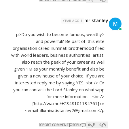
mr stanley
1 YEAR AGO
M
<p>Do you wish to become famous, wealthy
and powerful? Be part of this elite
organisation called illuminati brotherhood filled
with world leaders, business authorities, artist,
also reach the peak of your career as well
given 1M as your monthly benefit and also be
given a new house of your choice. If you are
interested reply me by saying YES <br /> Or
you can contact the Lord Stanley on whatsapp
for more information <br />
[
http://wa.me/+2348101134761]
or
email illuminatistanley2@gmail.com</p>
REPORT COMMENT
REPLY
0
0