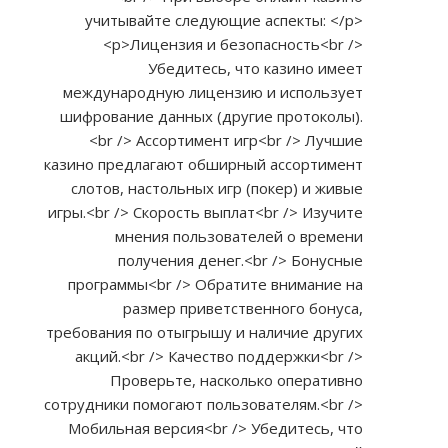
учитывайте следующие аспекты: </p>
<p>Лицензия и безопасность<br />
Убедитесь, что казино имеет
международную лицензию и использует
шифрование данных (другие протоколы).
<br /> Ассортимент игр<br /> Лучшие
казино предлагают обширный ассортимент
слотов, настольных игр (покер) и живые
игры.<br /> Скорость выплат<br /> Изучите
мнения пользователей о времени
получения денег.<br /> Бонусные
программы<br /> Обратите внимание на
размер приветственного бонуса,
требования по отыгрышу и наличие других
акций.<br /> Качество поддержки<br />
Проверьте, насколько оперативно
сотрудники помогают пользователям.<br />
Мобильная версия<br /> Убедитесь, что