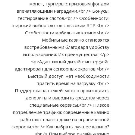
монет, турниры с призовым фондом
впечатляющими наградами.<br /> Бонусы:
тестирование слотов.<br /> Особенности:
широкий выбор слотов с высоким RTP.<br />
Особенности мобильных казино<br />
Мобильные казино становятся
востребованными благодаря удобству
использования. Их преимущества: </p>
<p>Адаптивный дизайн: интерфейс
адаптирован для сенсорных экранов.<br />
Быстрый доступ: нет необходимости
тратить время на загрузку.<br />
Поддержка платежей: можно производить
депозиты и выводить средства через
специальные сервисы.<br /> Низкое
потребление трафика: современные казино
работают плавно даже на ограниченной
скорости.<br /> Как выбрать лучшее казино?
<br /> При выборе онлайн-казино