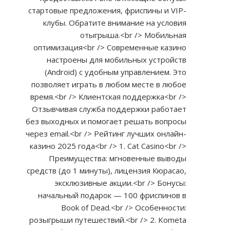
стартовые предложения, фриспины и VIP-
клубы. Обратите внимание на условия
отыгрыша.<br /> Мобильная
оптимизация<br /> Современные казино
настроены для мобильных устройств
(Android) с удобным управлением. Это
позволяет играть в любом месте в любое
время.<br /> Клиентская поддержка<br />
Отзывчивая служба поддержки работает
без выходных и помогает решать вопросы
через email.<br /> Рейтинг лучших онлайн-
казино 2025 года<br /> 1. Cat Casino<br />
Преимущества: мгновенные выводы
средств (до 1 минуты), лицензия Кюрасао,
эксклюзивные акции.<br /> Бонусы:
начальный подарок — 100 фриспинов в
Book of Dead.<br /> Особенности:
розыгрыши путешествий.<br /> 2. Kometa