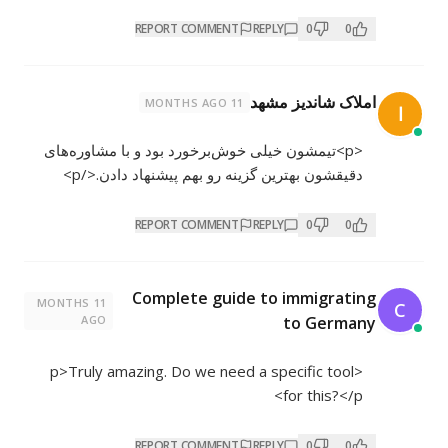
REPORT COMMENT
REPLY
0
0
املاک شاندیز مشهد
11 MONTHS AGO
ا
<p>تیمشون خیلی خوش‌برخورد بود و با مشاوره‌های
دقیقشون بهترین گزینه رو بهم پیشنهاد دادن.</p>
REPORT COMMENT
REPLY
0
0
Complete guide to immigrating
11 MONTHS
C
AGO
to Germany
<p>Truly amazing. Do we need a specific tool
for this?</p>
REPORT COMMENT
REPLY
0
0