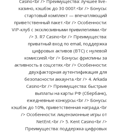
Casino<br /> Преимущества: лучшее live-
казино, кэшбэк до 30 000?.<br /> Бонусы:
стартовый комплект — впечатляющий
приветственный пакет.<br /> Особенности:
VIP-клуб с эксклюзивными привилегиями.<br
/> 3. R7 Casino<br /> Преимущества:
приватный вход по email, поддержка
цифровых активов (BTC) с нулевой
комиссией.<br /> Бонусы: фриспины за
активность в соцсетях.<br /> Особенности:
двухфакторная аутентификация для
безопасности аккаунта.<br /> 4. Arkada
Casino<br /> Преимущества: быстрые
выплаты на карты РФ (Сбербанк),
ежедневные конкурсы.<br /> Бонусы:
кэшбэк до 10%, приветственная награда.<br
/> Особенности: лицензионные игры от
NetEnt.<br /> 5. Kent Casino<br />
Преимущества: поддержка цифровых