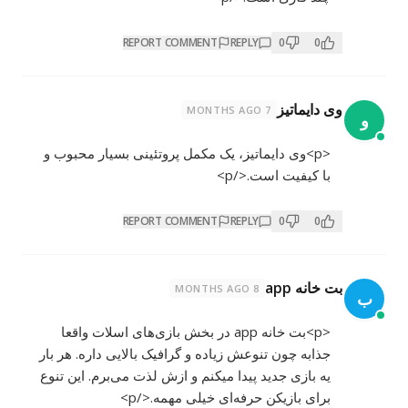
REPORT COMMENT
REPLY
0
0
وی دایماتیز
7 MONTHS AGO
و
<p>وی دایماتیز، یک مکمل پروتئینی بسیار محبوب و
با کیفیت است.</p>
REPORT COMMENT
REPLY
0
0
بت خانه app
8 MONTHS AGO
ب
<p>بت خانه app در بخش بازی‌های اسلات واقعا
جذابه چون تنوعش زیاده و گرافیک بالایی داره. هر بار
یه بازی جدید پیدا میکنم و ازش لذت می‌برم. این تنوع
برای بازیکن حرفه‌ای خیلی مهمه.</p>