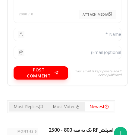
ATTACH MEDIA
/ 2000
0
POST
* Your email is kept private and
never published.
COMMENT
Most Replies
Most Voted
Newest
اسپلیتر RF یک به سه 800 - 2500
6 MONTHS
ا