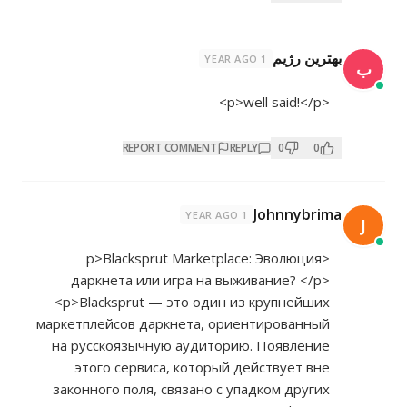
بهترین رژیم
1 YEAR AGO
ب
<p>well said!</p>
REPORT COMMENT
REPLY
0
0
Johnnybrima
1 YEAR AGO
J
<p>Blacksprut Marketplace: Эволюция
даркнета или игра на выживание? </p>
<p>Blacksprut — это один из крупнейших
маркетплейсов даркнета, ориентированный
на русскоязычную аудиторию. Появление
этого сервиса, который действует вне
законного поля, связано с упадком других