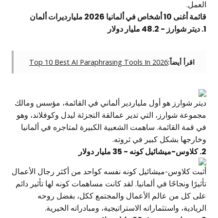
العمل.
قائمة أغنى 10 أشخاص في ألمانيا 2026 مليارديرات ألمان
1.
ديتر شوارز
- 48.2 مليار دولار
اقرأ أيضاً:
Top 10 Best AI Paraphrasing Tools In 2026
ديتر شوارز هو أول ملياردير ألماني في القائمة، مؤسس ومالك
مجموعة شوارز، التي تدير عمالقة التجزئة ليدل وكوفلاند، وهو
في قمة القائمة. ساهمت الشعبية الكبيرة لمتاجره في ألمانيا
وخارجها بشكل كبير في ثروته.
2. كلاوس-ميشائيل كونه - 35 مليار دولار
أثبت كلاوس-ميشائيل كونه نفسه كواحد من أكثر رجال الأعمال
تأثيرًا ونجاحًا في ألمانيا. لقد كانت مساهمات كونه لها تأثير دائم
على كل من عالم الأعمال والمجتمع ككل، بفضل روحه
الريادية، واستثماراته الاستراتيجية، ومبادراته الخيرية.