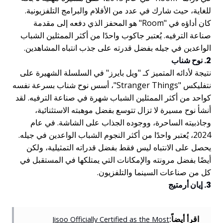
للغاية، حيث شارك في عدد من الأفلام والبرامج التلفزيونية.
كان أداؤه في "Room" هو المحفز الذي دفعه إلى مقدمة
صناعة الترفيه. يُعتبر جاكوب واحدًا من أكثر الممثلين الشباب
الواعدين في جيله بفضل قدرته على جذب انتباه المشاهدين.
2. نوح شناب
نتيجة لأدائه المتميز كـ "ويل بايرز" في السلسلة الشهيرة على
نتفليكس "Stranger Things"، أسس نوح شناب بسرعة نفسه
كواحد من أكثر الممثلين الشباب شهرة في صناعة الترفيه. لقد
أنشأ نوح مسيرة لا تزال تتوسع بفضل موهبته الاستثنائية،
وجاذبيته الساحرة، ووجوده الجذاب على الشاشة. في عام
2024، يُعتبر واحدًا من أكثر النجوم الشباب الواعدين في جيله.
يحصل على الانتباه ليس فقط بفضل قدراته التمثيلية، ولكن
أيضًا بفضل مرونته والإمكانات التي يمتلكها في المستقبل في
كل من صناعات السينما والتلفزيون.
3. إيان أرمتيج
اقرأ أيضاً:
Jisoo Officially Certified as the Most