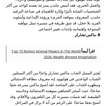
والعمل الخيري، فقد أسس جايدن بسرعة نفسه كواحد من أكثر
الشخصيات الشابة تأثيرًا وإثارة للاهتمام في صناعة الترفيه.
جايدن، المعروف بموقفه الجريء ورؤيته الإبداعية وأسلوبه
الفريد بلا خجل، قد شق طريقه في مسيرة تمثل مواهبه
المتنوعة واهتمامه بإحداث تغيير اجتماعي.
6. ماكس تشارلز
اقرأ أيضاً:
Top 10 Richest Arsenal Players In The World
2026: Wealth Beyond Imagination
يُعتبر الممثل الشاب ماكس تشارلز واحدًا من أكثر الممثلين
الشباب الواعدين في هوليوود. إنه معروف بنطاقه الاستثنائي
ومظهره الجذاب على الشاشة. لقد أصبح ماكس بسرعة نجمًا
صاعدًا، حيث أسحر الجماهير بموهبته الاستثنائية وجاذبيته
الطبيعية. لقد شملت مسيرته كل من التلفزيون والأفلام، وقد
أصبح نجمًا صاعدًا. على الرغم من أنه لا يزال في المراحل