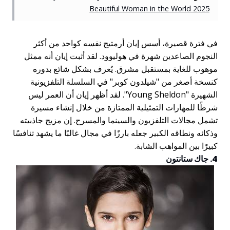
Beautiful Woman in the World 2025
في فترة قصيرة، أسس إيان أرمتيج نفسه كواحد من أكثر
النجوم الصاعدين شهرة في هوليوود. لقد أثبت إيان أنه ممثل
موهوب للغاية بمستقبل مشرق. يُعرف بشكل شائع بدوره
كنسخة أصغر من "شيلدون كوبر" في السلسلة التلفزيونية
الشهيرة "Young Sheldon". لقد أظهر إيان أن العمر ليس
شرطًا للمهارات التمثيلية الممتازة من خلال إنشاء مسيرة
تشمل مجالات التلفزيون والسينما والمسرح. إن مزيج جاذبيته
وذكائه ونطاقه الكبير جعله بارزًا في مجال غالبًا ما يشهد تنافسًا
كبيرًا بين المواهب الشابة.
4. جاك ستانتون