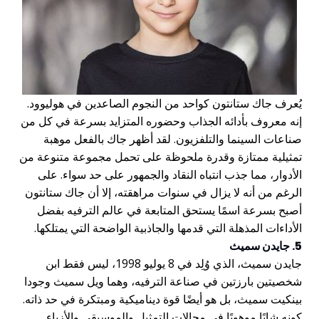
يُعرف جاك ستانتون كواحد من النجوم الصاعدين في هوليوود.
إنه معروف بأدائه الجذاب وحضوره المتزايد بسرعة في كل من
صناعات السينما والتلفزيون. لقد أظهر جاك بالفعل موهبة
تمثيلية ممتازة وقدرة ملحوظة على تحمل مجموعة متنوعة من
الأدوار، مما جذب انتباه النقاد والجمهور على حد سواء. على
الرغم من أنه لا يزال في سنوات مراهقته، إلا أن جاك ستانتون
أصبح بسرعة اسمًا يستحق المتابعة في عالم الترفيه بفضل
الأداءات المذهلة التي قدمها والجاذبية الواضحة التي يمتلكها.
5. جايدن سميث
جايدن سميث، الذي وُلِد في 8 يوليو 1998، ليس فقط ابن
شخصيتين بارزتين في صناعة الترفيه، وهما ويل سميث وجودا
بينكيت سميث، بل هو أيضًا قوة ديناميكية ومبتكرة في حد ذاته.
كونه شابًا موهوبًا في مجالات التمثيل والموسيقى والأزياء