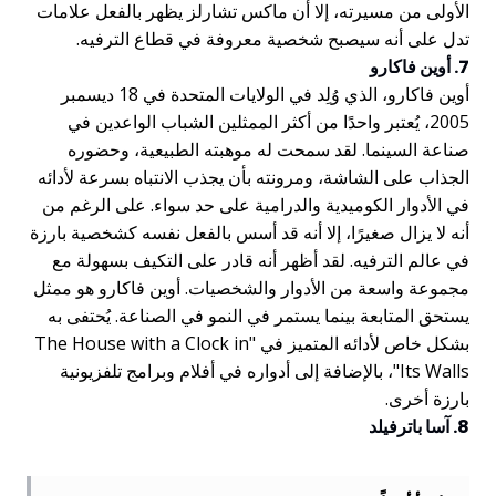
الأولى من مسيرته، إلا أن ماكس تشارلز يظهر بالفعل علامات
تدل على أنه سيصبح شخصية معروفة في قطاع الترفيه.
7. أوين فاكارو
أوين فاكارو، الذي وُلِد في الولايات المتحدة في 18 ديسمبر
2005، يُعتبر واحدًا من أكثر الممثلين الشباب الواعدين في
صناعة السينما. لقد سمحت له موهبته الطبيعية، وحضوره
الجذاب على الشاشة، ومرونته بأن يجذب الانتباه بسرعة لأدائه
في الأدوار الكوميدية والدرامية على حد سواء. على الرغم من
أنه لا يزال صغيرًا، إلا أنه قد أسس بالفعل نفسه كشخصية بارزة
في عالم الترفيه. لقد أظهر أنه قادر على التكيف بسهولة مع
مجموعة واسعة من الأدوار والشخصيات. أوين فاكارو هو ممثل
يستحق المتابعة بينما يستمر في النمو في الصناعة. يُحتفى به
بشكل خاص لأدائه المتميز في "The House with a Clock in
Its Walls"، بالإضافة إلى أدواره في أفلام وبرامج تلفزيونية
بارزة أخرى.
8. آسا باترفيلد