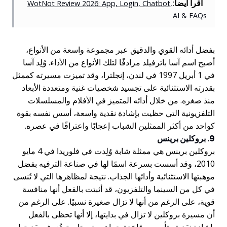
اقرأ أيضاً:
WotNot Review 2026: App, Login, Chatbot,
AI & FAQs
بفضل أدائه القوي والدقيق عبر مجموعة واسعة من الأنواع،
أصبح اسم آسا باترفيلد مرادفًا لتلك الأنواع من الأداء. وُلِد آسا
في 1 أبريل 1997 في لندن، إنجلترا، وقد تميزت مسيرته كممثل
بقدرته الاستثنائية على تجسيد شخصيات غنية ومتعددة الأبعاد
منذ صغره. من خلال أدائه المتميز في الأفلام والمسلسلات
التلفزيونية التي حظيت بإشادة نقدية واسعة، أسس نفسه بقوة
كواحد من أكثر الممثلين الشباب إعجابًا واعترافًا في عصره.
9. بروكلين برينس
بروكلين برينس هي ممثلة شابة وُلِدت في فلوريدا في 4 مايو
2010، وقد أسست بسرعة اسمًا لها في صناعة الترفيه بفضل
موهبتها الاستثنائية وأدائها الجذاب. نتيجة لمظاهرها التي لا تُنسى
في كل من السينما والتلفزيون، قد أثبتت بالفعل أنها منافسة
قوية، على الرغم من أنها لا تزال صغيرة نسبيًا. على الرغم من
أن مسيرة بروكلين لا تزال في بدايتها، إلا أنها تحظى بالفعل
بإشادة نقدية وتأسيس قاعدة جماهيرية مخلصة. تُعرف بقدرتها