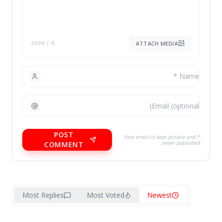
ATTACH MEDIA
/ 2000
0
POST
* Your email is kept private and
never published.
COMMENT
Most Replies
Most Voted
Newest