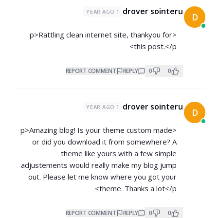
drover sointeru
1 YEAR AGO
D
<p>Rattling clean internet site, thankyou for
this post.</p>
REPORT COMMENT
REPLY
0
0
drover sointeru
1 YEAR AGO
D
<p>Amazing blog! Is your theme custom made
or did you download it from somewhere? A
theme like yours with a few simple
adjustements would really make my blog jump
out. Please let me know where you got your
theme. Thanks a lot</p>
REPORT COMMENT
REPLY
0
0