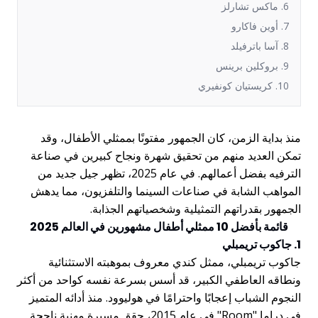
6. ماكس تشارلز
7. أوين فاكارو
8. آسا باترفيلد
9. بروكلين برينس
10. كريستيان كونفيري
منذ بداية الزمن، كان الجمهور مفتونًا بممثلي الأطفال، وقد
تمكن العديد منهم من تحقيق شهرة ونجاح كبيرين في صناعة
الترفيه بفضل أعمالهم. في عام 2025، تظهر جيل جديد من
المواهب الشابة في صناعات السينما والتلفزيون، مما يدهش
الجمهور بقدراتهم التمثيلية وشخصياتهم الجذابة.
قائمة بأفضل 10 ممثلي أطفال مشهورين في العالم 2025
1. جاكوب تريمبلي
جاكوب تريمبلي، ممثل كندي معروف بموهبته الاستثنائية
ونطاقه العاطفي الكبير، قد أسس بسرعة نفسه كواحد من أكثر
النجوم الشباب إعجابًا واحترامًا في هوليوود. منذ أدائه المتميز
في دراما "Room" في عام 2015، حقق مسيرة مهنية ناجحة