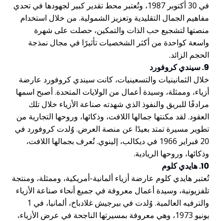
في 30 أكتوبر 1987، وتُعتبر محط تقدير كبير لجهودها في تحدي
مفاهيم الجمال التقليدية وتعزيز الشمولية. من خلال استخدام
منصتها لتشجيع حب الذات والتمكين، حصلت على شهرة
واسعة كواحدة من أكثر الشخصيات تأثيرًا في مجال نمذجة
الحجم الزائد.
9. سيندي كروفورد
خلال الثمانينيات والتسعينيات، كانت سيندي كروفورد عارضة
أزياء، وممثلة، وسيدة أعمال من الولايات المتحدة. أصبح اسمها
مرادفًا للبريق والنفوذ الذي شهدته صناعة الأزياء خلال تلك
العقود. لقد مكنتها جمالها اللافت، وذكائها، وروحها التجارية من
تطوير مسيرة تمتد بعيدًا عن منصة العرض. وُلدت كروفورد في
20 فبراير 1966 في ديكالب، إلينوي. تُعرف بجمالها اللافت،
وذكائها، وروحها الريادية.
10. هايدي كلوم
تُعتبر هايدي كلوم عارضة أزياء ألمانية-أمريكية، وممثلة، ومنتجة
تلفزيونية، وسيدة أعمال معروفة في جميع أنحاء صناعة الأزياء
والترفيه العالمية. وُلدت في بيرجيش غلادباخ، ألمانيا، في 1
يونيو 1973، وهي معروفة بمسيرتها الناجحة في عرض الأزياء،