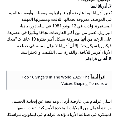
7. أدريانا ليما
تُعتبر أدريانا ليما عارضة أزياء برازيلية، وممثلة، وأيقونة عالمية
في الموضة، معروفة بجمالها اللافت ومسيرتها المهنية
المستمرة. وُلدت في 12 يونيو 1981 في سلفادور، باهيا،
البرازيل. تُعتبر من بين أكثر العارضات نجاحًا وتأثيرًا في عصرها.
على الرغم من أنها معروفة بشكل أكبر بفترة 19 عامًا كـ "ملاك
فيكتوريا سيكريت"، إلا أن أدريانا لا تزال ممثلة في صناعة
الأزياء كرمز للأناقة، والقدرة على التكيف، والاحترافية.
8. آشلي غراهام
اقرأ أيضاً:
Top 10 Singers In The World 2026: The
Voices Shaping Tomorrow
آشلي غراهام هي عارضة أزياء، ومدافعة عن إيجابية الجسم،
ورائدة أعمال من الولايات المتحدة الأمريكية. أثبتت نفسها
كمبتكرة في صناعة الأزياء. وُلدت غراهام في لينكولن، نبراسكا،