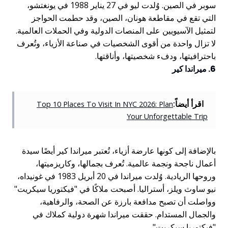
سوبر في الصين. وُلدت ليو في 27 يناير 1988 في يونغتشو،
التي تقع في مقاطعة هونان، الصين، وقد حطمت الحواجز
لتمثيل الآسيويين على المنصات الدولية وفي الحملات العالمية.
لا تزال واحدة من أقوى الشخصيات في صناعة الأزياء، وتُعرف
باحترافيتها، ودفء شخصيتها، وأناقتها.
6. ميراندا كير
اقرأ أيضاً:
Top 10 Places To Visit In NYC 2026: Plan
Your Unforgettable Trip
بالإضافة إلى كونها عارضة أزياء، تُعتبر ميراندا كير أيضًا سيدة
أعمال ناجحة ونجمة عالمية. تُعرف بجمالها، وكاريزميتها،
وروحها الريادية. وُلدت ميراندا في 20 أبريل 1983 في غونيداه،
نيو ساوث ويلز، أستراليا. أصبحت ملاكًا في "فيكتوريا سيكريت"
وواصلت أن تصبح مدافعة بارزة عن الصحة، والرفاهية،
والجمال المستدام. حققت ميراندا شهرة دولية كملاك في
"فيكتوريا سيكريت".