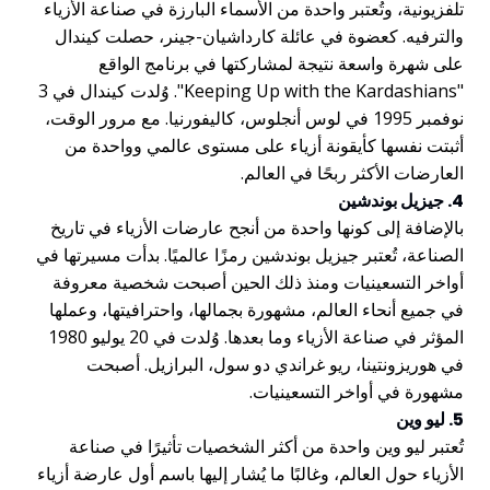
تلفزيونية، وتُعتبر واحدة من الأسماء البارزة في صناعة الأزياء
والترفيه. كعضوة في عائلة كارداشيان-جينر، حصلت كيندال
على شهرة واسعة نتيجة لمشاركتها في برنامج الواقع
"Keeping Up with the Kardashians". وُلدت كيندال في 3
نوفمبر 1995 في لوس أنجلوس، كاليفورنيا. مع مرور الوقت،
أثبتت نفسها كأيقونة أزياء على مستوى عالمي وواحدة من
العارضات الأكثر ربحًا في العالم.
4. جيزيل بوندشين
بالإضافة إلى كونها واحدة من أنجح عارضات الأزياء في تاريخ
الصناعة، تُعتبر جيزيل بوندشين رمزًا عالميًا. بدأت مسيرتها في
أواخر التسعينيات ومنذ ذلك الحين أصبحت شخصية معروفة
في جميع أنحاء العالم، مشهورة بجمالها، واحترافيتها، وعملها
المؤثر في صناعة الأزياء وما بعدها. وُلدت في 20 يوليو 1980
في هوريزونتينا، ريو غراندي دو سول، البرازيل. أصبحت
مشهورة في أواخر التسعينيات.
5. ليو وين
تُعتبر ليو وين واحدة من أكثر الشخصيات تأثيرًا في صناعة
الأزياء حول العالم، وغالبًا ما يُشار إليها باسم أول عارضة أزياء