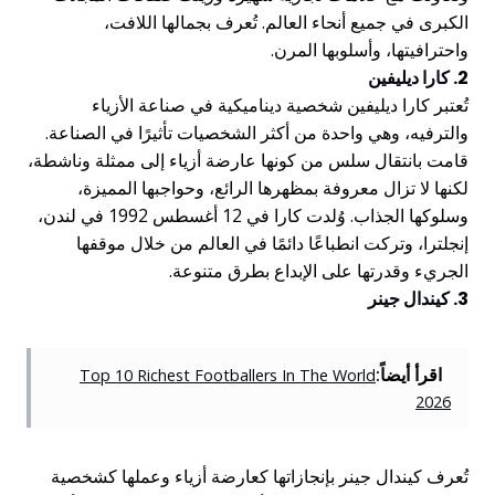
الكبرى في جميع أنحاء العالم. تُعرف بجمالها اللافت،
واحترافيتها، وأسلوبها المرن.
2. كارا ديليفين
تُعتبر كارا ديليفين شخصية ديناميكية في صناعة الأزياء
والترفيه، وهي واحدة من أكثر الشخصيات تأثيرًا في الصناعة.
قامت بانتقال سلس من كونها عارضة أزياء إلى ممثلة وناشطة،
لكنها لا تزال معروفة بمظهرها الرائع، وحواجبها المميزة،
وسلوكها الجذاب. وُلدت كارا في 12 أغسطس 1992 في لندن،
إنجلترا، وتركت انطباعًا دائمًا في العالم من خلال موقفها
الجريء وقدرتها على الإبداع بطرق متنوعة.
3. كيندال جينر
اقرأ أيضاً:
Top 10 Richest Footballers In The World
2026
تُعرف كيندال جينر بإنجازاتها كعارضة أزياء وعملها كشخصية