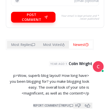
POST
* Your email is kept private and
never published.
COMMENT
Most Replies
Most Voted
Newest
Colin Wright
1 YEAR AGO
C
<p>Wow, superb blog layout! How long have
you been blogging for? you make blogging look
easy. The overall look of your site is
magnificent, as well as the content!</p>
REPORT COMMENT
REPLY
0
0