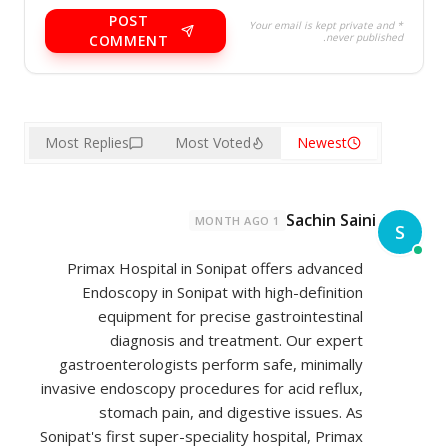
POST
* Your email is kept private and
never published.
COMMENT
Most Replies
Most Voted
Newest
Sachin Saini
1 MONTH AGO
S
Primax Hospital in Sonipat offers advanced
Endoscopy in Sonipat with high-definition
equipment for precise gastrointestinal
diagnosis and treatment. Our expert
gastroenterologists perform safe, minimally
invasive endoscopy procedures for acid reflux,
stomach pain, and digestive issues. As
Sonipat's first super-speciality hospital, Primax