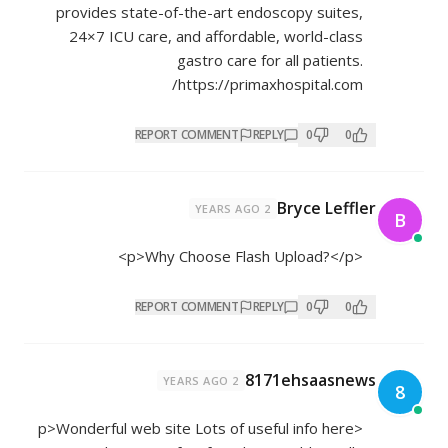
provides state-of-the-art endoscopy suites,
24×7 ICU care, and affordable, world-class
gastro care for all patients.
https://primaxhospital.com/
REPORT COMMENT
REPLY
0
0
Bryce Leffler
2 YEARS AGO
B
<p>Why Choose Flash Upload?</p>
REPORT COMMENT
REPLY
0
0
8171ehsaasnews
2 YEARS AGO
8
<p>Wonderful web site Lots of useful info here