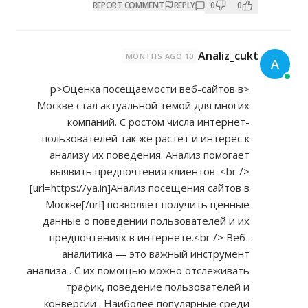
REPORT COMMENT
REPLY
0
0
Analiz_cukt
10 MONTHS AGO
<p>Оценка посещаемости веб-сайтов в
Москве стал актуальной темой для многих
компаний. С ростом числа интернет-
пользователей так же растет и интерес к
анализу их поведения. Анализ помогает
выявить предпочтения клиентов .<br />
[url=
https://ya.in]Анализ
посещения сайтов в
Москве[/url] позволяет получить ценные
данные о поведении пользователей и их
предпочтениях в интернете.<br /> Веб-
аналитика — это важный инструмент
анализа . С их помощью можно отслеживать
трафик, поведение пользователей и
конверсии . Наиболее популярные среди