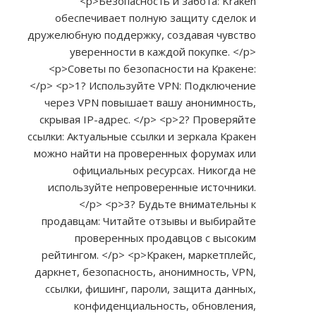
<p>Безопасность и забота: Kraken
обеспечивает полную защиту сделок и
дружелюбную поддержку, создавая чувство
уверенности в каждой покупке. </p>
<p>Советы по безопасности на Кракене:
</p> <p>1? Используйте VPN: Подключение
через VPN повышает вашу анонимность,
скрывая IP-адрес. </p> <p>2? Проверяйте
ссылки: Актуальные ссылки и зеркала Кракен
можно найти на проверенных форумах или
официальных ресурсах. Никогда не
используйте непроверенные источники.
</p> <p>3? Будьте внимательны к
продавцам: Читайте отзывы и выбирайте
проверенных продавцов с высоким
рейтингом. </p> <p>Кракен, маркетплейс,
даркнет, безопасность, анонимность, VPN,
ссылки, фишинг, пароли, защита данных,
конфиденциальность, обновления,