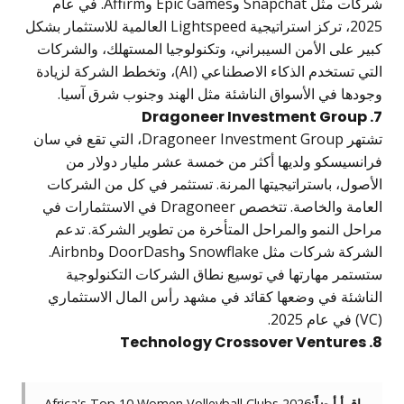
شركات مثل Snapchat وEpic Games وAffirm. في عام
2025، تركز استراتيجية Lightspeed العالمية للاستثمار بشكل
على الأمن السيبراني، وتكنولوجيا المستهلك، والشركات
التي تستخدم الذكاء الاصطناعي (AI)، وتخطط الشركة لزيادة
ا في الأسواق الناشئة مثل الهند وجنوب شرق آسيا.
تشتهر Dragoneer Investment Group، التي تقع في سان
يسكو ولديها أكثر من خمسة عشر مليار دولار من
ل، باستراتيجيتها المرنة. تستثمر في كل من الشركات
العامة والخاصة. تتخصص Dragoneer في الاستثمارات في
 النمو والمراحل المتأخرة من تطوير الشركة. تدعم
الشركة شركات مثل Snowflake وDoorDash وAirbnb.
ر مهارتها في توسيع نطاق الشركات التكنولوجية
ئة في وضعها كقائد في مشهد رأس المال الاستثماري
رأ أيضاً:
Africa's Top 10 Women Volleyball Clubs 2026