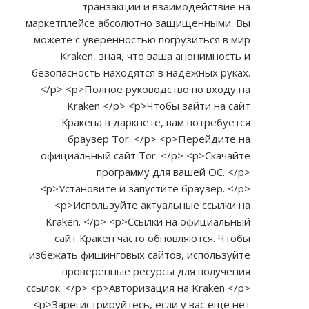
транзакции и взаимодействие на
маркетплейсе абсолютно защищенными. Вы
можете с уверенностью погрузиться в мир
Kraken, зная, что ваша анонимность и
безопасность находятся в надежных руках.
</p> <p>Полное руководство по входу на
Kraken </p> <p>Чтобы зайти на сайт
Кракена в даркнете, вам потребуется
браузер Tor: </p> <p>Перейдите на
официальный сайт Tor. </p> <p>Скачайте
программу для вашей ОС. </p>
<p>Установите и запустите браузер. </p>
<p>Используйте актуальные ссылки на
Kraken. </p> <p>Ссылки на официальный
сайт Кракен часто обновляются. Чтобы
избежать фишинговых сайтов, используйте
проверенные ресурсы для получения
ссылок. </p> <p>Авторизация на Kraken </p>
<p>Зарегистрируйтесь, если у вас еще нет