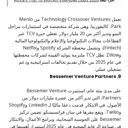
تعمل Technology Crossover Ventures من Menlo
Park، كاليفورنيا، وهي شركة متخصصة في استثمارات مراحل
النمو وتدير أكثر من 20 مليار دولار. تغطي خبرة TCV عبر
عات مجالات التكنولوجيا والإعلام والتكنولوجيا المالية
(Fintech)، وتشمل محفظة الشركة Spotify وNetflix
وZillow. تظل TCV ملتزمة بتوليد القيمة لشركات محفظتها
في عام 2025 من خلال تقديم تحالفات استراتيجية ودعم
لي عملي.
على مدى مئة عام، استثمرت Bessemer Venture
Partners، التي تدير أكثر من عشرة مليارات دولار من
الأصول، في الابتكار. قدمت دعمًا ماليًا لـ LinkedIn وShopify
وTwilio، ويقع مقرها في سان فرانسيسكو. تضمن تركيز
Bessemer على الحوسبة السحابية، وبرامج الأعمال، والابتكار
في صناعة الرعاية الصحية في عام 2025 استمرار أهميتها في