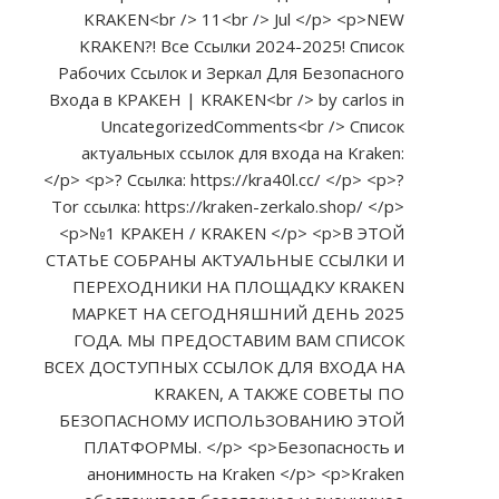
KRAKEN<br /> 11<br /> Jul </p> <p>NEW
KRAKEN?! Все Ссылки 2024-2025! Список
Рабочих Ссылок и Зеркал Для Безопасного
Входа в КРАКЕН | KRAKEN<br /> by carlos in
UncategorizedComments<br /> Список
актуальных ссылок для входа на Kraken:
</p> <p>? Ссылка:
https://kra40l.cc/
</p> <p>?
Tor ссылка:
https://kraken-zerkalo.shop/
</p>
<p>№1 КРАКЕН / KRAKEN </p> <p>В ЭТОЙ
СТАТЬЕ СОБРАНЫ АКТУАЛЬНЫЕ ССЫЛКИ И
ПЕРЕХОДНИКИ НА ПЛОЩАДКУ KRAKEN
МАРКЕТ НА СЕГОДНЯШНИЙ ДЕНЬ 2025
ГОДА. МЫ ПРЕДОСТАВИМ ВАМ СПИСОК
ВСЕХ ДОСТУПНЫХ ССЫЛОК ДЛЯ ВХОДА НА
KRAKEN, А ТАКЖЕ СОВЕТЫ ПО
БЕЗОПАСНОМУ ИСПОЛЬЗОВАНИЮ ЭТОЙ
ПЛАТФОРМЫ. </p> <p>Безопасность и
анонимность на Kraken </p> <p>Kraken