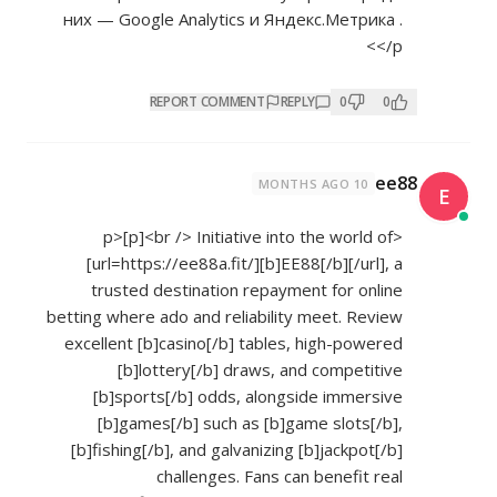
них — Google Analytics и Яндекс.Метрика .
</p>
REPORT COMMENT
REPLY
0
0
ee88
10 MONTHS AGO
<p>[p]<br /> Initiative into the world of
[url=
https://ee88a.fit/][b]EE88[/b][/url],
a
trusted destination repayment for online
betting where ado and reliability meet. Review
excellent [b]casino[/b] tables, high-powered
[b]lottery[/b] draws, and competitive
[b]sports[/b] odds, alongside immersive
[b]games[/b] such as [b]game slots[/b],
[b]fishing[/b], and galvanizing [b]jackpot[/b]
challenges. Fans can benefit real