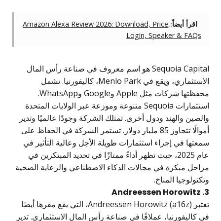
رأ أيضاً:
Amazon Alexa Review 2026: Download, Price,
Login, Speaker & FA
Sequoia Capital هو اسم معروف في صناعة رأس المال
الاستثماري، ويقع في Menlo Park، كاليفورنيا. تشمل
محفظتها شركات مثل Apple وGoogle وWhatsApp.
استثمارات Sequoia متنوعة وموزعة عبر الولايات المتحدة
ن والهند ودول أخرى. تمتلك الشركة وجودًا عالميًا وتدير
أموالًا تتجاوز 85 مليار دولار. تستمر الشركة في الحفاظ على
ا في إجراء استثمارات طويلة الأجل وعالية التأثير في
عام 2025، حيث تظهر أداءً ممتازًا في تحديد المبتكرين في
 مبكرة في مجالات الذكاء الاصطناعي والرعاية الصحية
لوجيا المناخ.
تعتبر Andreessen Horowitz (a16z)، التي يقع مقرها أيضًا
ليفورنيا، عملاقًا في صناعة رأس المال الاستثماري. تدير