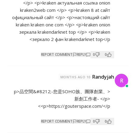
</p> <p>kraken актуальная ссылка onion
kraken2web com </p> <p>kraken 8 at сайт
официальный сайт </p> <p>настоящий сайт
kraken kraken one com </p> <p>kraken onion
зеркала krakendarknet top </p> <p>kraken
зеркало 2 фан krakendarknet top</p>
REPORT COMMENT
REPLY
0
0
Randyjah
10 MONTHS AGO
<p>品空間&#8212;-您是SOHO族、團隊創業、
新創工作者- </p>
<p>
https://gouterspace.com/</p>
REPORT COMMENT
REPLY
0
0