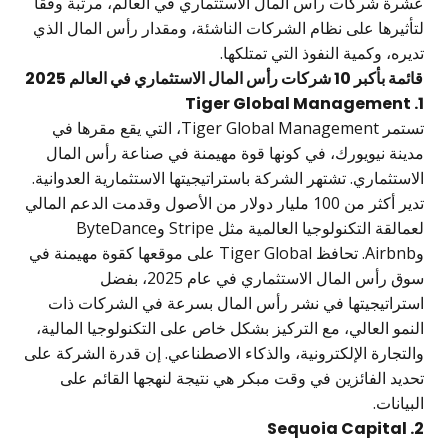
شركات رأس المال الاستثماري في العالم، مرتبة وفقًا
رها على نظام الشركات الناشئة، ومقدار رأس المال الذي
، وكمية النفوذ التي تمتلكها.
س المال الاستثماري في العالم 2025
تستمر Tiger Global Management، التي يقع مقرها في
 نيويورك، في كونها قوة مهيمنة في صناعة رأس المال
ثماري. تشتهر الشركة باستراتيجيتها الاستثمارية العدوانية.
تدير أكثر من 100 مليار دولار من الأصول وقدمت الدعم المالي
لعمالقة التكنولوجيا العالمية مثل Stripe وByteDance
وAirbnb. تحافظ Tiger Global على موقعها كقوة مهيمنة في
سوق رأس المال الاستثماري في عام 2025، بفضل
اتيجيتها في نشر رأس المال بسرعة في الشركات ذات
 العالي، مع التركيز بشكل خاص على التكنولوجيا المالية،
ارة الإلكترونية، والذكاء الاصطناعي. إن قدرة الشركة على
 الفائزين في وقت مبكر هي نتيجة لنهجها القائم على
ات.