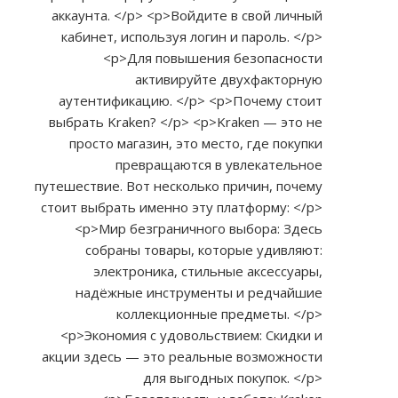
аккаунта. </p> <p>Войдите в свой личный
кабинет, используя логин и пароль. </p>
<p>Для повышения безопасности
активируйте двухфакторную
аутентификацию. </p> <p>Почему стоит
выбрать Kraken? </p> <p>Kraken — это не
просто магазин, это место, где покупки
превращаются в увлекательное
путешествие. Вот несколько причин, почему
стоит выбрать именно эту платформу: </p>
<p>Мир безграничного выбора: Здесь
собраны товары, которые удивляют:
электроника, стильные аксессуары,
надёжные инструменты и редчайшие
коллекционные предметы. </p>
<p>Экономия с удовольствием: Скидки и
акции здесь — это реальные возможности
для выгодных покупок. </p>