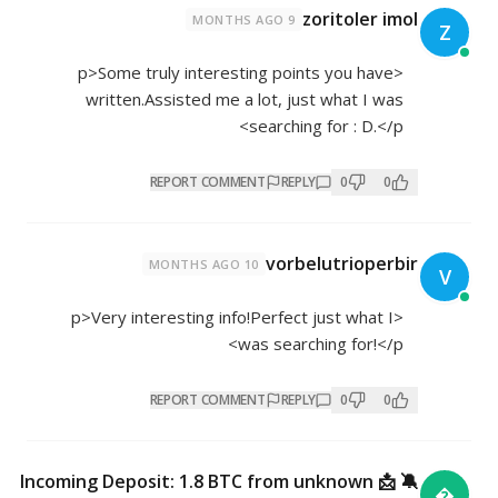
zoritoler imol
9 MONTHS AGO
<p>Some truly interesting points you have
written.Assisted me a lot, just what I was
searching for : D.</p>
REPORT COMMENT
REPLY
0
0
vorbelutrioperbir
10 MONTHS AGO
<p>Very interesting info!Perfect just what I
was searching for!</p>
REPORT COMMENT
REPLY
0
0
🔕 📩 Incoming Deposit: 1.8 BTC from unknown