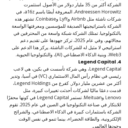
الشركة أكثر من 35 مليار دولار من الأصول. استثمرت
Andreessen Horowitz، المعروفة أيضًا باسم a16z، في
شركات ناشئة مثل Airbnb وLyft وCoinbase. تشتهر هذه
ة باستراتيجيتها الصديقة للمؤسسين ومعرفتها الواسعة
نولوجيا. تمتلك الشركة شبكة واسعة من المحترفين في
مجالاتهم، وفي عام 2025، تركز جهودها على تقديم دعم
تيجي لا مثيل له للشركات الناشئة. يركز هذا الدعم على
نولوجيا الحيوية.
Legend Capital، وهي شركة تأسست في بكين، هي لاعب
رئيسي في نظام رأس المال الاستثماري (VC) في آسيا، وتدير
أكثر من عشرين مليار دولار. كفرع من Legend Holdings،
دعمًا ماليًا لشركات أحدثت تغييرات كبيرة، مثل
Lenovo وMeituan. تستمر Legend Capital في كونها محفزًا
للابتكار في صناعة التكنولوجيا في الصين في عام 2025. تقوم
ة باستثمارات كبيرة في الذكاء الاصطناعي، والشرائح
ترونية، والطاقة الخضراء، بينما تنمو في نفس الوقت
ا العالمي.