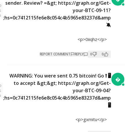
sender. Review? =&gt; https://graph.org/Get-
10
your-BTC-09-11?
MONTHS
AGO
hs=0c7412115fe6e8c054c4b5965e83237d&amp;
🔕
<p>0iiqhz</p>
REPORT COMMENT
REPLY
0
0
🖥 ❗ WARNING: You were sent 0.75 bitcoin! Go
to accept &gt;&gt; https://graph.org/Get-
10
your-BTC-09-04?
MONTHS
AGO
hs=0c7412115fe6e8c054c4b5965e83237d&amp;
🖥
<p>gxmitu</p>