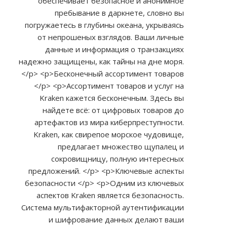
обеспечивает безопасное и анонимное
пребывание в даркнете, словно вы
погружаетесь в глубины океана, укрываясь
от непрошеных взглядов. Ваши личные
данные и информация о транзакциях
надежно защищены, как тайны на дне моря.
</p> <p>Бесконечный ассортимент товаров
</p> <p>Ассортимент товаров и услуг на
Kraken кажется бесконечным. Здесь вы
найдете всё: от цифровых товаров до
артефактов из мира киберпреступности.
Kraken, как свирепое морское чудовище,
предлагает множество щупалец и
сокровищницу, полную интересных
предложений. </p> <p>Ключевые аспекты
безопасности </p> <p>Одним из ключевых
аспектов Kraken является безопасность.
Система мультифакторной аутентификации
и шифрование данных делают ваши