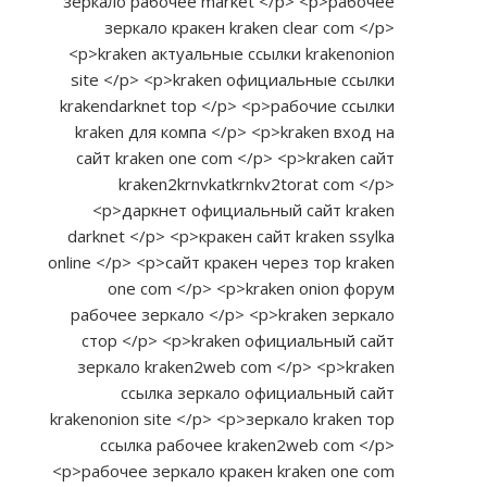
зеркало рабочее market </p> <p>рабочее
зеркало кракен kraken clear com </p>
<p>kraken актуальные ссылки krakenonion
site </p> <p>kraken официальные ссылки
krakendarknet top </p> <p>рабочие ссылки
kraken для компа </p> <p>kraken вход на
сайт kraken one com </p> <p>kraken сайт
kraken2krnvkatkrnkv2torat com </p>
<p>даркнет официальный сайт kraken
darknet </p> <p>кракен сайт kraken ssylka
online </p> <p>сайт кракен через тор kraken
one com </p> <p>kraken onion форум
рабочее зеркало </p> <p>kraken зеркало
стор </p> <p>kraken официальный сайт
зеркало kraken2web com </p> <p>kraken
ссылка зеркало официальный сайт
krakenonion site </p> <p>зеркало kraken тор
ссылка рабочее kraken2web com </p>
<p>рабочее зеркало кракен kraken one com