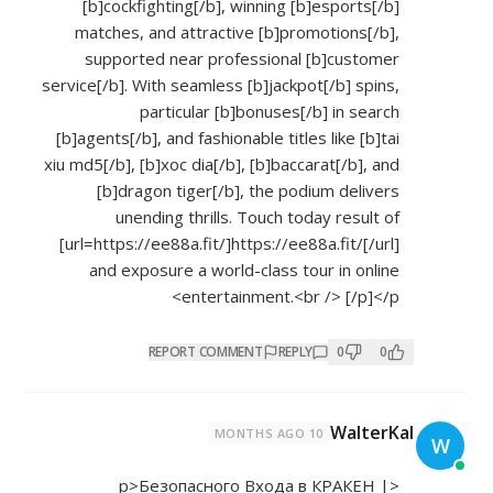
[b]cockfighting[/b], winning [b]esports[/b]
matches, and attractive [b]promotions[/b],
supported near professional [b]customer
service[/b]. With seamless [b]jackpot[/b] spins,
particular [b]bonuses[/b] in search
[b]agents[/b], and fashionable titles like [b]tai
xiu md5[/b], [b]xoc dia[/b], [b]baccarat[/b], and
[b]dragon tiger[/b], the podium delivers
unending thrills. Touch today result of
[url=
https://ee88a.fit/]https://ee88a.fit/[/url]
and exposure a world-class tour in online
entertainment.<br /> [/p]</p>
REPORT COMMENT
REPLY
0
0
WalterKal
10 MONTHS AGO
<p>Безопасного Входа в КРАКЕН |