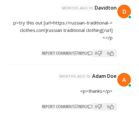
Davidton
10 MONTHS AGO
https://russian-traditional-
<p>try this out [url=
clothes.com]russian
traditional clothing[/url]
</p>
REPORT COMMENT
REPLY
0
0
Adam Doe
10 MONTHS AGO
<p>thanks</p>
REPORT COMMENT
REPLY
0
0