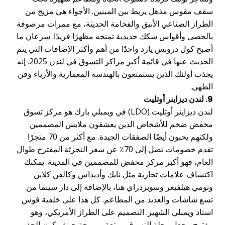
سقف مقوس مذهل يربط بين المبنين. الأجواء هي مزيج من
الطراز الصناعي الأنيق والفخامة الحديثة، مع ممرات مرصوفة
بالحصى وأقواس سكك حديدية تمنحه مظهرًا فريدًا. سرعان ما
أصبح كول دروبس يارد واحدًا من أهم وأكثر الإضافات التي يتم
الحديث عنها في قائمة أكبر مراكز التسوق في لندن 2025. إنه
يجذب أولئك الذين يستمتعون بالهندسة المعمارية والأزياء وفن
الطهي.
9. لندن ديزاينر أوتليت
لندن ديزاينر أوتليت (LDO) في ويمبلي بارك هو مركز تسوق
مخفض ضخم للأشخاص الذين يعشقون ملابس المصممين
ولكنهم يحبون أيضًا الصفقات الجيدة. مع أكثر من 70 متجرًا
تقدم خصومات تصل إلى 70٪ عن سعر التجزئة المقترح طوال
العام، فهو أكبر مركز مخفض للمصممين في المدينة. يمكنك
اكتشاف علامات تجارية مثل نايك وأديداس وكالفن كلاين
وتومي هيلفيغر وسوبردراي هنا، بالإضافة إلى دار سينما من
تسع شاشات والعديد من المطاعم. كل هذا على خلفية قوس
استاد ويمبلي الشهير. التصميم على الطراز الأمريكي، وهو
مفتوح، يجعل رحلة التسوق ممتعة ومريحة حيث يكون الجذب