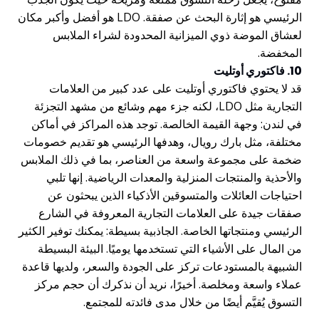
الرئيسي هو إثارة البحث عن صفقة. LDO هو أفضل وأكبر مكان
لعشاق الموضة ذوي الميزانية المحدودة لشراء الملابس
المخفضة.
10. فاكتوري أوتليت
قد لا يحتوي فاكتوري أوتليت على عدد كبير من العلامات
التجارية مثل LDO، لكنه جزء مهم وشائع من مشهد التجزئة
في لندن: وجهة القيمة الخالصة. توجد هذه المراكز في أماكن
مختلفة، مثل بارك رويال، وهدفها الرئيسي هو تقديم خصومات
ضخمة على مجموعة واسعة من العناصر، بما في ذلك الملابس
والأحذية والمنتجات المنزلية والمعدات الرياضية. إنها تلبي
احتياجات العائلات والمتسوقين الأذكياء الذين يبحثون عن
صفقات جيدة على العلامات التجارية المعروفة في الشارع
الرئيسي ومنتجاتها الخاصة. الجاذبية بسيطة: يمكنك توفير الكثير
من المال على الأشياء التي تستخدمها يوميًا. البيئة البسيطة
الشبيهة بالمستودعات تركز على الجودة والسعر، ولديها قاعدة
عملاء واسعة ومخلصة. أخيرًا، نريد أن نذكرك أن حجم مركز
التسوق يُقيَّم أيضًا من خلال مدى فائدته للمجتمع.