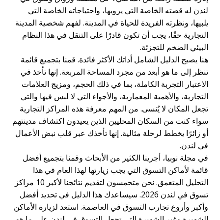
لندن له قصته الخاصة التي يرويها، واحتياجاته الخاصة التي
يلبيها، ونظرته الفريدة للحياة في المدينة. لفهم شخصية المدينة
التجارية حقًا، يجب أن تكون قادرًا على التنقل في هذا النظام
البيئي الضخم للتجزئة.
هنا يصبح الدليل الشامل أداتك الأكثر فائدة. قمنا بتجميع قائمة
تنظر إلى ما هو أبعد من مجرد المساحة المربعة. إنها تأخذ في
الاعتبار التجربة الكاملة، بما في ذلك الحجم، ومزيج العلامات
التجارية، والأهمية المعمارية، والأجواء التي لا لبس فيها والتي
تجعل المكان لا يُنسى. من المهم معرفة هذه المراكز التجارية
سواء كنت من السكان المحليين الذين يعيدون اكتشاف مدينتهم
أو زائرًا يخطط لرحلة مثالية. إنها تأخذك عبر قلب نبض الأعمال
في لندن.
في مجلة نوبيا، أجرينا الكثير من الأبحاث وقمنا بتجميع أفضل
قائمة لأماكن التسوق التي يجب زيارتها لهذا العام في هذا
التحليل المتعمق. نحن متحمسون لتقديم نتائجنا لأكبر 10 مراكز
تسوق في لندن 2026. سيساعدك هذا الدليل في تحديد أفضل
وأكبر وأروع تجارب التسوق في العاصمة. استعد لزيارة الأماكن
الشهيرة وغير الشهيرة التي تجعل التسوق في لندن على ما هو