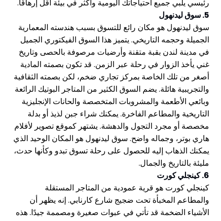
رئيسي يلبي جميع احتياجاتك اليومية وأكثر في بيئة أقل إرهاقًا.
5. سوق ليدنهول
سوق ليدنهول هو مكان رائع للتسوق بسبب هندسته المعمارية
الجميلة وحجمه التاريخي. يتميز هذا السوق الفيكتوري الجميل
في مدينة لندن بقبة متقنة وأرضيات مرصوفة بالحصى وتاريخ
غني يأخذ الزوار في رحلة عبر الزمن. قد تكون بصمته المادية
أصغر من تلك الخاصة بمركز تجاري ضخم، لكن بصمته الثقافية
والتجريبية هائلة. يضم السوق الكثير من المتاجر البوتيك الرائعة
وبائعي الأطعمة والمشروبات المتخصصة والحانات الإنجليزية
التاريخية والمطاعم الفاخرة. يمكنك شراء جبن لذيذ أو بدلة
مخصصة أو مجرد التجول والدهشة. يشتهر كموقع تصوير لأفلام
هاري بوتر، وجماله واضح. سوق ليدنهول هو المكان الوحيد الذي
يمكنك الذهاب إليه للحصول على رحلة تسوق تبدو وكأنها حدث،
مليئة بالتاريخ والجمال.
6. كينجلي كورت
كينجلي كورت هو قرية عمودية من المتاجر المستقلة
والمطاعم المخبأة تحت ضجيج شارع كارنابي. إنه يظهر أن
الأشياء الضخمة قد تأتي في عبوات صغيرة ومصممة جيدًا. هذه