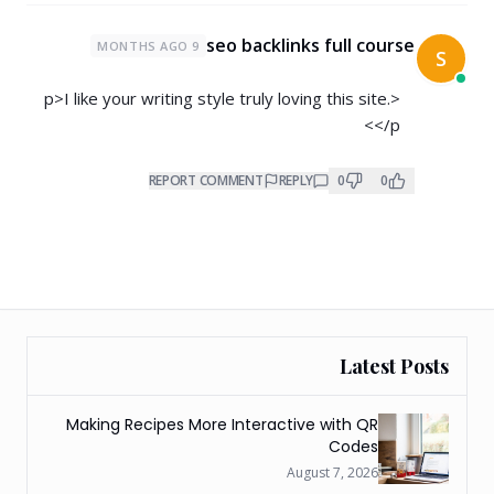
seo backlinks full course
9 MONTHS AGO
S
<p>I like your writing style truly loving this site.
</p>
REPORT COMMENT
REPLY
0
0
Latest Posts
Making Recipes More Interactive with QR
Codes
August 7, 2026