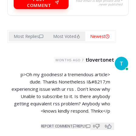
* Your email is kept private and
never published.
COMMENT
Most Replies
Most Voted
Newest
tlovertonet
7 MONTHS AGO
T
<p>Oh my goodness! a tremendous article
dude. Thanks Nonetheless I&#8217;m
experiencing issue with ur rss . Don’t know why
Unable to subscribe to it. Is there anybody
getting equivalent rss problem? Anybody who
knows kindly respond. Thnkx</p>
REPORT COMMENT
REPLY
0
0