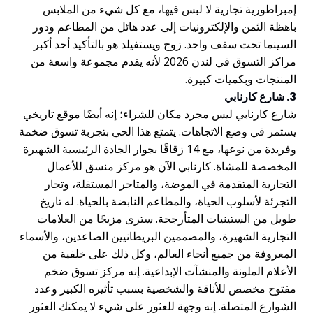
إمبراطورية تجارية لا لبس فيها، مع كل شيء من الملابس
باهظة الثمن والإلكترونيات إلى عدد هائل من المطاعم ودور
السينما تحت سقف واحد. زوج ويستفيلد هو بالتأكيد أحد أكبر
مراكز التسوق في لندن 2026 لأنه يقدم مجموعة واسعة من
المنتجات وبكميات كبيرة.
3. شارع كارنابي
شارع كارنابي ليس مجرد مكان للشراء؛ إنه أيضًا موقع تاريخي
يستمر في وضع الاتجاهات. يتمتع هذا الحي بتجربة تسوق ضخمة
وفريدة من نوعها، مع 14 زقاقًا بجوار الجادة الرئيسية الشهيرة
المخصصة للمشاة. كارنابي الآن هو مركز منسق للأعمال
التجارية المتقدمة في الموضة، والمتاجر المستقلة، وتجار
التجزئة لأسلوب الحياة، والمطاعم النابضة بالحياة. له تاريخ
طويل من الستينيات المتأرجحة. سترى مزيجًا من العلامات
التجارية الشهيرة، والمصممين البريطانيين الصاعدين، والأسماء
المعروفة من جميع أنحاء العالم، وكل ذلك على خلفية من
الأعلام الملونة والمنشآت الإبداعية. إنه مركز تسوق ضخم
مفتوح مخصص للأناقة والشخصية بسبب تأثيره الكبير وعدد
الشوارع المتصلة. إنه وجهة للعثور على شيء لا يمكنك العثور