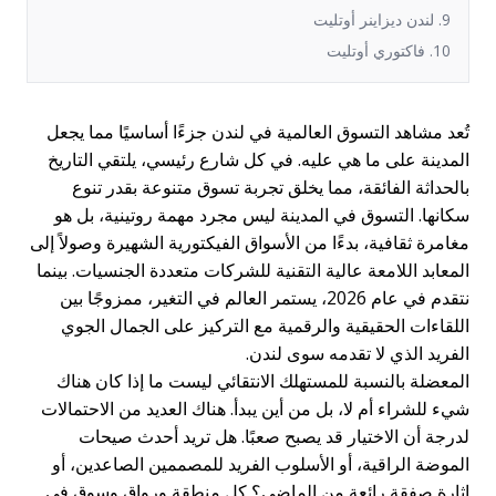
9. لندن ديزاينر أوتليت
10. فاكتوري أوتليت
تُعد مشاهد التسوق العالمية في لندن جزءًا أساسيًا مما يجعل
المدينة على ما هي عليه. في كل شارع رئيسي، يلتقي التاريخ
بالحداثة الفائقة، مما يخلق تجربة تسوق متنوعة بقدر تنوع
سكانها. التسوق في المدينة ليس مجرد مهمة روتينية، بل هو
مغامرة ثقافية، بدءًا من الأسواق الفيكتورية الشهيرة وصولاً إلى
المعابد اللامعة عالية التقنية للشركات متعددة الجنسيات. بينما
نتقدم في عام 2026، يستمر العالم في التغير، ممزوجًا بين
اللقاءات الحقيقية والرقمية مع التركيز على الجمال الجوي
الفريد الذي لا تقدمه سوى لندن.
المعضلة بالنسبة للمستهلك الانتقائي ليست ما إذا كان هناك
شيء للشراء أم لا، بل من أين يبدأ. هناك العديد من الاحتمالات
لدرجة أن الاختيار قد يصبح صعبًا. هل تريد أحدث صيحات
الموضة الراقية، أو الأسلوب الفريد للمصممين الصاعدين، أو
إثارة صفقة رائعة من الماضي؟ كل منطقة ورواق وسوق في