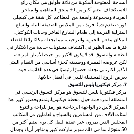
الساحة المفتوحة المكونة من ثلاثة طوابق هي مكان رائع
للاستكشاف. تضم أكثر من 30 متجرًا للمفاهيم والمتاجر
الفريدة ومجموعة واسعة من المطاعم. كل شقة في كينجلي
كورت تقدم شيئًا فريدًا، من الملابس الصديقة للبيئة والسلع
المنزلية الفريدة إلى طعام الشارع الفاخر وحانات الكوكتيل.
المكان مفعم بالحيوية والترحيب، مما يجعله مكانًا رائعًا لقضاء
فترة ما بعد الظهر في اكتشاف مستويات جديدة من الابتكار في
الطعام والتسوق. قد لا يكون الأكبر من حيث الأمتار المربعة،
لكن عروضه المميزة ووظيفته كجزء أساسي من النظام البيئي
الأكبر لكارنابي تجعله حضورًا رئيسيًا في هذه القائمة، حيث
يعرض الروح المستقلة للندن في أفضل حالاتها.
7. مركز فيكتوريا بليس للتسوق
مركز فيكتوريا بليس للتسوق هو مركز التسوق الرئيسي في
المنطقة المزدحمة حول محطة فيكتوريا. يتمتع بحضور كبير. هذا
المركز الأنيق ذو الواجهة الزجاجية هو رمز للراحة والتنوع
لمئات الآلاف من المسافرين والسياح والعاملين في المكاتب
المحليين الذين يمرون عبر عقدة النقل كل يوم. يضم أكثر من
50 متجرًا، بما في ذلك سوبر ماركت كبير ومتاجر أزياء وجمال