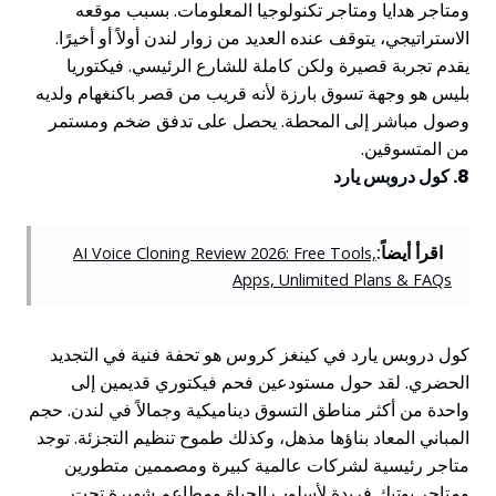
ومتاجر هدايا ومتاجر تكنولوجيا المعلومات. بسبب موقعه
الاستراتيجي، يتوقف عنده العديد من زوار لندن أولاً أو أخيرًا.
يقدم تجربة قصيرة ولكن كاملة للشارع الرئيسي. فيكتوريا
بليس هو وجهة تسوق بارزة لأنه قريب من قصر باكنغهام ولديه
وصول مباشر إلى المحطة. يحصل على تدفق ضخم ومستمر
من المتسوقين.
8. كول دروبس يارد
اقرأ أيضاً:
AI Voice Cloning Review 2026: Free Tools,
Apps, Unlimited Plans & FAQs
كول دروبس يارد في كينغز كروس هو تحفة فنية في التجديد
الحضري. لقد حول مستودعين فحم فيكتوري قديمين إلى
واحدة من أكثر مناطق التسوق ديناميكية وجمالاً في لندن. حجم
المباني المعاد بناؤها مذهل، وكذلك طموح تنظيم التجزئة. توجد
متاجر رئيسية لشركات عالمية كبيرة ومصممين متطورين
ومتاجر بوتيك فريدة لأسلوب الحياة ومطاعم شهيرة تحت