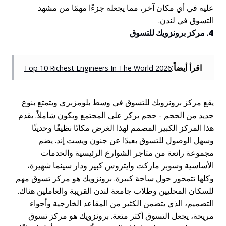
عليه في أي مكان آخر، مما يجعله جزءًا مهمًا من مشهد
التسوق في لندن.
4. مركز برونزويك للتسوق
اقرأ أيضاً:
Top 10 Richest Engineers In The World 2026
يقع مركز برونزويك للتسوق في وسط بلومزبري ويتمتع بنوع
جديد من الحجم - حجم يركز على المجتمع ويكون شاملاً. يقدم
هذا المركز الكبير المصمم لهذا الغرض مكانًا نظيفًا وحديثًا
وسهل الوصول للتسوق بعيدًا عن جنون ويست إند. يضم
مجموعة رائعة من متاجر الشوارع الرئيسية والخدمات
الأساسية وسوبر ماركت وايتروس كبير ودار سينما شهيرة،
وكلها تتمحور حول ساحة كبيرة. برونزويك هو مركز تسوق مهم
للسكان المحليين وطلاب جامعة لندن القريبة والعاملين هناك.
التصميم، الذي يتضمن الكثير من المقاعد الخارجية وأجواء
مريحة، يجعل التسوق أكثر متعة. برونزويك هو مركز تسوق