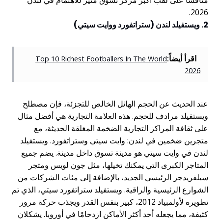
منافسًا على لقب أكبر مركز تسوق مثير للاهتمام في لندن
2026.
2. ويستفيلد لندن (ستراتفورد ووايت سيتي)
اقرأ أيضاً:
Top 10 Richest Footballers In The World
2026
عند الحديث عن الحجم الهائل الخالص للتجزئة، فإن مصطلح
ويستفيلد مرادف للحجم. هذه العلامة التجارية هي أفضل مثال
على ثقافة المراكز التجارية الضخمة المغلقة الحديثة، مع
متجرين ضخمين في لندن: وايت سيتي وستراتفورد. ويستفيلد
لندن في وايت سيتي هو مدينة تسوق داخل مدينة. يضم جميع
المتاجر الكبرى التي يمكنك تخيلها، مثل جون لويس ومتجر
سيلفريدجز الرئيسي الجديد، بالإضافة إلى مئات الشركات من
الشوارع الرئيسية والراقية. ويستفيلد ستراتفورد سيتي، الذي تم
تطويره لأولمبياد 2012، كبير بنفس القدر ويجذب حركة مرور
كثيفة، مما يجعله أحد أكثر الأماكن ازدحامًا في أوروبا. يشكلان