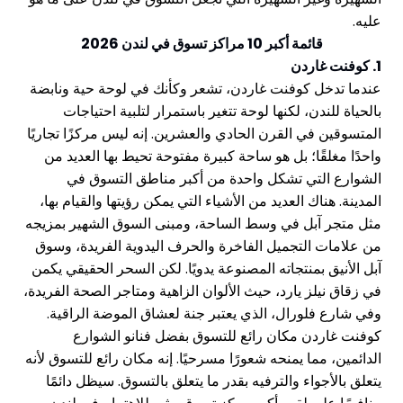
عليه.
قائمة أكبر 10 مراكز تسوق في لندن 2026
1. كوفنت غاردن
عندما تدخل كوفنت غاردن، تشعر وكأنك في لوحة حية ونابضة
بالحياة للندن، لكنها لوحة تتغير باستمرار لتلبية احتياجات
المتسوقين في القرن الحادي والعشرين. إنه ليس مركزًا تجاريًا
واحدًا مغلقًا؛ بل هو ساحة كبيرة مفتوحة تحيط بها العديد من
الشوارع التي تشكل واحدة من أكبر مناطق التسوق في
المدينة. هناك العديد من الأشياء التي يمكن رؤيتها والقيام بها،
مثل متجر آبل في وسط الساحة، ومبنى السوق الشهير بمزيجه
من علامات التجميل الفاخرة والحرف اليدوية الفريدة، وسوق
آبل الأنيق بمنتجاته المصنوعة يدويًا. لكن السحر الحقيقي يكمن
في زقاق نيلز يارد، حيث الألوان الزاهية ومتاجر الصحة الفريدة،
وفي شارع فلورال، الذي يعتبر جنة لعشاق الموضة الراقية.
كوفنت غاردن مكان رائع للتسوق بفضل فنانو الشوارع
الدائمين، مما يمنحه شعورًا مسرحيًا. إنه مكان رائع للتسوق لأنه
يتعلق بالأجواء والترفيه بقدر ما يتعلق بالتسوق. سيظل دائمًا