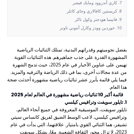
7. كاري أندروود ومايك فيشر
8. كريستين كافالاري وجاي كاتلر
9. فانيسا هودجنز وكول تاكر
10. جوردين وودز وكارل أنتوني تاونز
بفضل نجوميتهم وقدراتهم البدنية، تمتلك الثنائيات الرياضية
المشهورة القدرة على جذب جماهيرهم. هذه الثنائيات القوية
تهيمن على عناوين الأخبار في عام 2025، حيث تدمج الشهرة
من عدة مجالات أخرى، بما في ذلك الرياضة والترفيه والمزيد.
فيما يلي قائمة بأبرز عشر ثنائيات رياضية مشهورة أحدثت ضجة
هذا العام.
قائمة أكبر 10 ثنائيات رياضية مشهورة في العالم لعام 2025
1. تايلور سويفت وترافيس كيلسي
تايلور سويفت، الموسيقية المعروفة في جميع أنحاء العالم،
وترافيس كيلسي، لاعب الوسط الضيق لفريق كانساس سيتي
تشيفز، هما الثنائي القوي بامتياز. علاقتهما، التي بدأت في عام
2023، لا تزال محور الثقافة الشعبية. معًا، يشكل سويفت