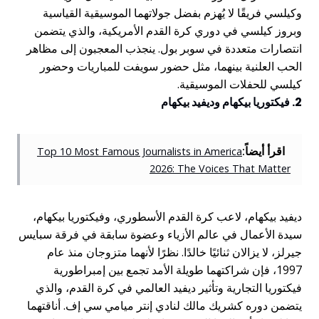
وكيلسي فريقًا لا يُهزم بفضل جولاتهما الموسيقية القياسية
وبروز كيلسي في دوري كرة القدم الأمريكية، والذي يتضمن
انتصارات متعددة في سوبر بول. ينجذب المعجبون إلى مظاهر
الحب العلنية بينهما، مثل حضور سويفت للمباريات وحضور
كيلسي للحفلات الموسيقية.
2. فيكتوريا بيكهام وديفيد بيكهام
اقرأ أيضاً:
Top 10 Most Famous Journalists in America
2026: The Voices That Matter
ديفيد بيكهام، لاعب كرة القدم الأسطوري، وفيكتوريا بيكهام،
سيدة الأعمال في عالم الأزياء وعضوة سابقة في فرقة سبايس
جيرلز، لا يزالان ثنائيًا خالدًا. نظرًا لأنهما متزوجان منذ عام
1997، فإن شراكتهما طويلة الأمد تجمع بين إمبراطورية
فيكتوريا التجارية وتأثير ديفيد العالمي في كرة القدم، والذي
يتضمن دوره كشريك مالك لنادي إنتر ميامي سي إف. أناقتهما