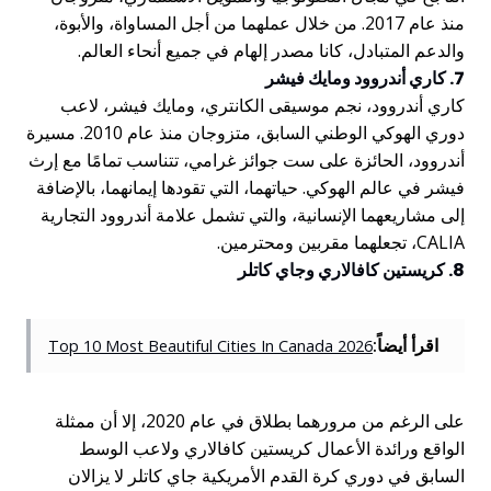
منذ عام 2017. من خلال عملهما من أجل المساواة، والأبوة،
والدعم المتبادل، كانا مصدر إلهام في جميع أنحاء العالم.
7. كاري أندروود ومايك فيشر
كاري أندروود، نجم موسيقى الكانتري، ومايك فيشر، لاعب
دوري الهوكي الوطني السابق، متزوجان منذ عام 2010. مسيرة
أندروود، الحائزة على ست جوائز غرامي، تتناسب تمامًا مع إرث
فيشر في عالم الهوكي. حياتهما، التي تقودها إيمانهما، بالإضافة
إلى مشاريعهما الإنسانية، والتي تشمل علامة أندروود التجارية
CALIA، تجعلهما مقربين ومحترمين.
8. كريستين كافالاري وجاي كاتلر
اقرأ أيضاً:
Top 10 Most Beautiful Cities In Canada 2026
على الرغم من مرورهما بطلاق في عام 2020، إلا أن ممثلة
الواقع ورائدة الأعمال كريستين كافالاري ولاعب الوسط
السابق في دوري كرة القدم الأمريكية جاي كاتلر لا يزالان