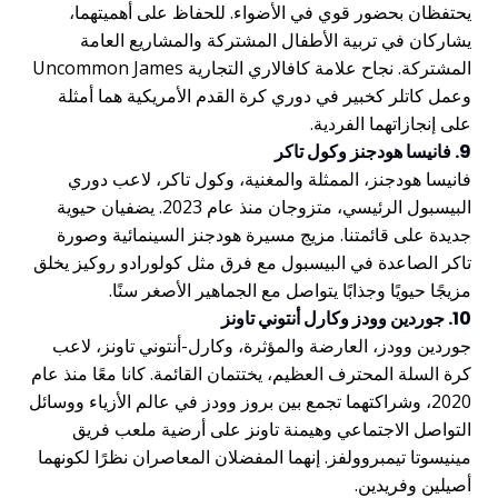
يحتفظان بحضور قوي في الأضواء. للحفاظ على أهميتهما،
يشاركان في تربية الأطفال المشتركة والمشاريع العامة
المشتركة. نجاح علامة كافالاري التجارية Uncommon James
وعمل كاتلر كخبير في دوري كرة القدم الأمريكية هما أمثلة
على إنجازاتهما الفردية.
9. فانيسا هودجنز وكول تاكر
فانيسا هودجنز، الممثلة والمغنية، وكول تاكر، لاعب دوري
البيسبول الرئيسي، متزوجان منذ عام 2023. يضفيان حيوية
جديدة على قائمتنا. مزيج مسيرة هودجنز السينمائية وصورة
تاكر الصاعدة في البيسبول مع فرق مثل كولورادو روكيز يخلق
مزيجًا حيويًا وجذابًا يتواصل مع الجماهير الأصغر سنًا.
10. جوردين وودز وكارل أنتوني تاونز
جوردين وودز، العارضة والمؤثرة، وكارل-أنتوني تاونز، لاعب
كرة السلة المحترف العظيم، يختتمان القائمة. كانا معًا منذ عام
2020، وشراكتهما تجمع بين بروز وودز في عالم الأزياء ووسائل
التواصل الاجتماعي وهيمنة تاونز على أرضية ملعب فريق
مينيسوتا تيمبروولفز. إنهما المفضلان المعاصران نظرًا لكونهما
أصيلين وفريدين.