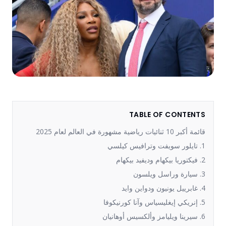
TABLE OF CONTENTS
قائمة أكبر 10 ثنائيات رياضية مشهورة في العالم لعام 2025
1. تايلور سويفت وترافيس كيلسي
2. فيكتوريا بيكهام وديفيد بيكهام
3. سيارة وراسل ويلسون
4. غابرييل يونيون ودواين وايد
5. إنريكي إيغليسياس وآنا كورنيكوفا
6. سيرينا ويليامز وألكسيس أوهانيان