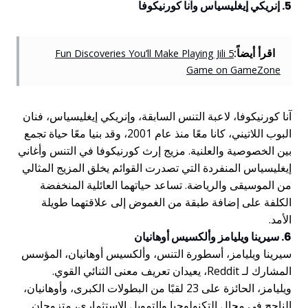
5. إنريكي إيغليسياس وآنا كورنيكوفا
اقرأ أيضاً:
5 Fun Discoveries You’ll Make Playing Jili
Game on GameZone
آنا كورنيكوفا، لاعبة التنس السابقة، وإنريكي إيغليسياس، فنان
البوب اللاتيني، كانا معًا منذ عام 2001، وقد بنيا معًا حياة تجمع
بين الخصوصية والعلنية. مزيج إرث كورنيكوفا في التنس وأغاني
إيغليسياس المنفردة التي تصدرت القوائم يخلق المزيج المثالي
من الموسيقى والرياضة. تساعد حياتهما العائلية المنخفضة
الكلفة على إضافة طبقة من الغموض إلى علاقتهما طويلة
الأمد.
6. سيرينا ويليامز وألكسيس أوهانيان
سيرينا ويليامز، أسطورة التنس، وألكسيس أوهانيان، المؤسس
المشارك لـ Reddit، يعيدان تعريف معنى الثنائي القوي.
ويليامز، الحائزة على 23 لقبًا من البطولات الكبرى، وأوهانيان،
الناجح في مجال التكنولوجيا والتمويل الاستثماري، متزوجان