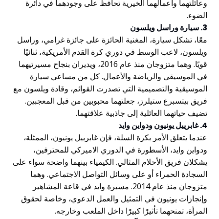
وعائلتهما وأعمالهما الخيرية تحافظ على وجودهما في دائرة
الضوء.
3. سيارة وراسل ويلسون
معًا، تشكل سيارة، المغنية الحائزة على جائزة غرامي، وراسل
ويلسون، لاعب الوسط في دوري كرة القدم الأمريكية، ثنائيًا
قويًا. وهما متزوجان منذ عام 2016، ويديران بنجاح مسيرتيهما
في الموسيقى والرياضة والأعمال. كل من مساعي سيارة
الموسيقية والتصميمية التي تصدرت القوائم، وقادة ويلسون مع
فريق بيتسبرغ ستيلرز، جعلتهما محبوبين من قبل المعجبين.
تضيف حياتهما العائلية إلى جاذبية علاقتهما.
4. غابرييل يونيون ودواين وايد
عندما يتعلق الأمر بكرة السلة، فإن غابرييل يونيون، الممثلة،
ودواين وايد، الأسطورة في الدوري الاميركي للمحترفين،
يشكلان فريق الأحلام المثالي. الكيمياء بينهما واضحة سواء على
السجادة الحمراء أو على وسائل التواصل الاجتماعي. وهما
متزوجان منذ عام 2014. مسيرة وايد في قاعة المشاهير
وإنجازات يونيون في التمثيل والعمل الدعوي، وخاصة لحقوق
المرأة، تمنحهما تأثيرًا كبيرًا داخل الملعب وخارجه.