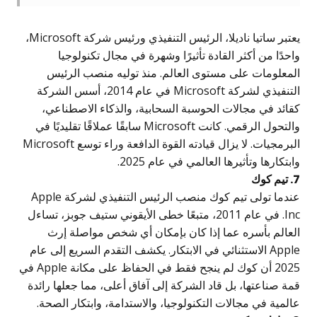
يعتبر ساتيا ناديلا، الرئيس التنفيذي ورئيس شركة Microsoft،
احدًا من أكثر القادة تأثيرًا وشهرة في مجال تكنولوجيا
لمعلومات على مستوى العالم. منذ توليه منصب الرئيس
التنفيذي لشركة Microsoft في عام 2014، أسس الشركة
قائد في مجالات الحوسبة السحابية، والذكاء الاصطناعي،
والتحول الرقمي. كانت Microsoft سابقًا عملاقًا تقليديًا في
البرمجيات. لا يزال قيادته القوة الدافعة وراء توسع Microsoft
ابتكارها وتأثيرها العالمي في عام 2025.
. تيم كوك
عندما تولى تيم كوك منصب الرئيس التنفيذي لشركة Apple
Inc. في عام 2011، متبعًا خطى الأيقوني ستيف جوبز، تساءل
لعالم بأسره عما إذا كان بإمكان أي شخص مواصلة إرث
Apple الاستثنائي في الابتكار. يكشف التقدم السريع إلى عام
2025 أن كوك لم ينجح فقط في الحفاظ على مكانة Apple في
مة صناعتها، بل قاد الشركة إلى آفاق أعلى، مما جعلها رائدة
المية في مجالات التكنولوجيا، والاستدامة، وابتكار الصحة.