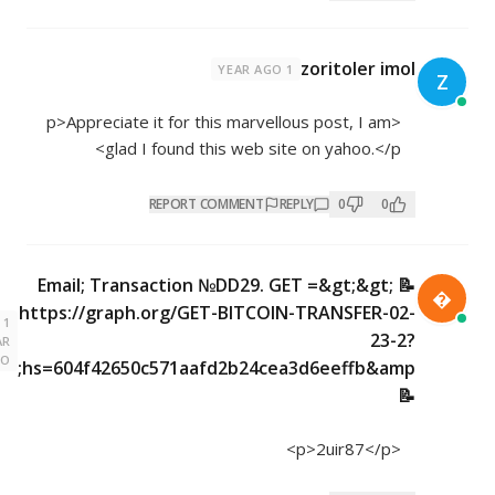
zoritoler imol
1 YEAR AGO
Z
<p>Appreciate it for this marvellous post, I am
glad I found this web site on yahoo.</p>
REPORT COMMENT
REPLY
0
0
📝 Email; Transaction №DD29. GET =&gt;&gt;

https://graph.org/GET-BITCOIN-TRANSFER-02-
1
23-2?
YEAR
AGO
hs=604f42650c571aafd2b24cea3d6eeffb&amp;
📝
<p>2uir87</p>