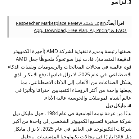
. ليزا سو
اقرأ أيضاً:
Respeecher Marketplace Review 2026 Login,
App, Download, Free Plan, AI, Pricing & FAQs
بصفتها رئيسة ومديرة تنفيذية لشركة AMD (أجهزة الكمبيوتر
الدقيقة المتقدمة)، قادت ليزا سو تحولًا ملحوظًا جعل AMD
وة عالمية في مجالات المعالجات والرسوميات وتقنيات الذكاء
الاصطناعي. في عام 2025، لا يزال قيادتها تدفع الابتكار الذي
شكل الصناعات من الألعاب إلى الذكاء الاصطناعي، مما
جعلها واحدة من أكثر الرؤساء التنفيذيين احترامًا وتأثيرًا في
الم أشباه الموصلات والحوسبة عالية الأداء.
 مايكل ديل
بدءًا من غرفة نومه الجامعية في عام 1984، حول مايكل ديل
ركة صغيرة لتصنيع الكمبيوتر الشخصي إلى واحدة من أكبر
شركات التكنولوجيا في العالم. في عام 2025، لا يزال مايكل
يل قائدًا بارزًا في مجالات تكنولوجيا المؤسسات، وحلول