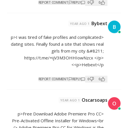
REPORT COMMENT
REPLY
0
0
Bybext
1 YEAR AGO
B
<p>I was tired of fake profiles and complicated
dating sites. Finally found a site that shows real
girls from my city &#8211;
https://t.me/+ijV3M3OHHIowNzcx
</p>
<p>Hebext</p>
REPORT COMMENT
REPLY
0
0
Oscarsoaps
1 YEAR AGO
O
<p>Free Download Adobe Premiere Pro CC
Pre-Activated Offline Installer for Windows<br
/> Adobe Premiere Pro CC for Windows is the