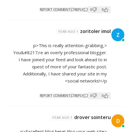
REPORT COMMENT
REPLY
0
0
zoritoler imol
1 YEAR AGO
Z
<p>This is really attention-grabbing,
You&#8217;re an overly professional blogger.
I have joined your feed and look ahead to in
quest of more of your fantastic post.
Additionally, I have shared your site in my
social networks!</p>
REPORT COMMENT
REPLY
0
0
drover sointeru
1 YEAR AGO
D
<p>Excellent blog here! Also your web site