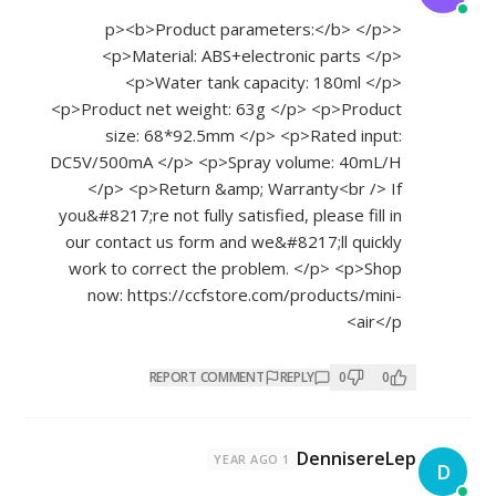
<p><b>Product parameters:</b> </p>
<p>Material: ABS+electronic parts </p>
<p>Water tank capacity: 180ml </p>
<p>Product net weight: 63g </p> <p>Product
size: 68*92.5mm </p> <p>Rated input:
DC5V/500mA </p> <p>Spray volume: 40mL/H
</p> <p>Return &amp; Warranty<br /> If
you&#8217;re not fully satisfied, please fill in
our contact us form and we&#8217;ll quickly
work to correct the problem. </p> <p>Shop
now:
https://ccfstore.com/products/mini-
air</p>
REPORT COMMENT
REPLY
0
0
DennisereLep
1 YEAR AGO
D