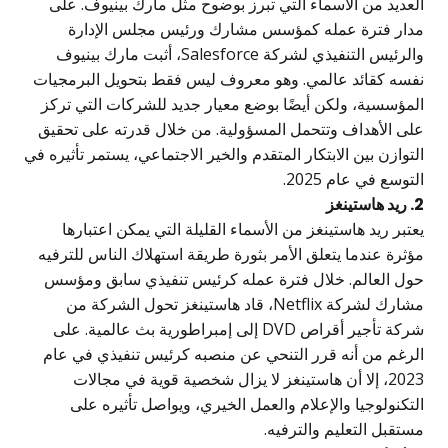
لعديد من الأسماء التي تبرز بوضوح مثل مارك بينيوف. على
دار فترة عمله كمؤسس مشارك ورئيس مجلس الإدارة
والرئيس التنفيذي لشركة Salesforce، أثبت مارك بينيوف
فسه كقائد عالمي. وهو معروف ليس فقط بتحويل البرمجيات
لمؤسسية، ولكن أيضًا بوضع معيار جديد للشركات التي تركز
لى الأهداف وتتحمل المسؤولية. من خلال قدرته على تحقيق
لتوازن بين الابتكار المتقدم والخير الاجتماعي، يستمر تأثيره في
لتوسع في عام 2025.
 ريد هاستينغز
عتبر ريد هاستينغز من الأسماء القليلة التي يمكن اعتبارها
ؤثرة عندما يتعلق الأمر بثورة طريقة استهلاك الناس للترفيه
ول العالم. خلال فترة عمله كرئيس تنفيذي سابق ومؤسس
مشارك لشركة Netflix، قاد هاستينغز تحول الشركة من
شركة تأجير أقراص DVD إلى إمبراطورية بث عالمية. على
لرغم من أنه قرر التنحي عن منصبه كرئيس تنفيذي في عام
2023، إلا أن هاستينغز لا يزال شخصية قوية في مجالات
لتكنولوجيا والإعلام والعمل الخيري، ويواصل تأثيره على
ستقبل التعليم والترفيه.