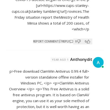
[url=
https://www.cups-stanley-
cups.co.uk]stanley
tumblers[/url] rovinces.The
Friday situation report theMinistry of Health
Minsa shows a total of 200 cases, of
which</p>
REPORT COMMENT
REPLY
0
0
Anthonydit
1 YEAR AGO
A
<p>Free download ClamWin Antivirus 0.99.4 full
version standalone offline installer for
Windows PC, </p> <p>ClamWin Antivirus
Overview </p> <p>This Free Antivirus is a solid
free antivirus program. It is based on ClamAV
engine, you can use it as your sole method of
protection, but it is well worth having as an