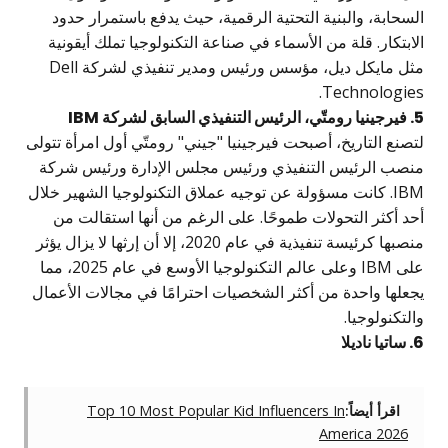
لسحابة، والبنية التحتية الرقمية، حيث يدفع باستمرار حدود
لابتكار. قلة من الأسماء في صناعة التكنولوجيا تملك أيقونية
مثل مايكل ديل، مؤسس ورئيس ومدير تنفيذي لشركة Dell
Technologies
جينيا رومتّي، الرئيس التنفيذي السابق لشركة IBM
تصنع التاريخ، أصبحت فيرجينيا "جيني" رومتّي أول امرأة تتولى
نصب الرئيس التنفيذي ورئيس مجلس الإدارة ورئيس شركة
IBM. كانت مسؤولة عن توجيه عملاق التكنولوجيا الشهير خلال
حد أكثر التحولات طموحًا. على الرغم من أنها استقالت من
منصبها كرئيسة تنفيذية في عام 2020، إلا أن إرثها لا يزال يؤثر
على IBM وعلى عالم التكنولوجيا الأوسع في عام 2025، مما
جعلها واحدة من أكثر الشخصيات احترامًا في مجالات الأعمال
التكنولوجيا.
 ساتيا ناديلا
اقرأ أيضاً:
Top 10 Most Popular Kid Influencers In
America 2026