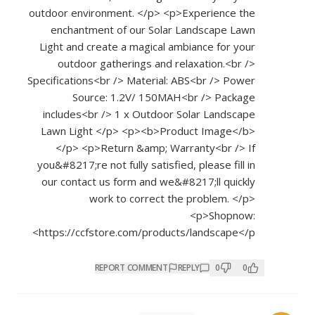
outdoor environment. </p> <p>Experience the
enchantment of our Solar Landscape Lawn
Light and create a magical ambiance for your
outdoor gatherings and relaxation.<br />
Specifications<br /> Material: ABS<br /> Power
Source: 1.2V/ 150MAH<br /> Package
includes<br /> 1 x Outdoor Solar Landscape
Lawn Light </p> <p><b>Product Image</b>
</p> <p>Return &amp; Warranty<br /> If
you&#8217;re not fully satisfied, please fill in
our contact us form and we&#8217;ll quickly
work to correct the problem. </p>
<p>Shopnow:
https://ccfstore.com/products/landscape</p>
REPORT COMMENT
REPLY
0
0