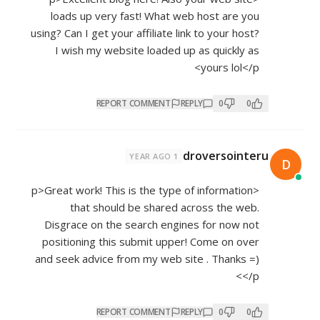
loads up very fast! What web host are you
using? Can I get your affiliate link to your host?
I wish my website loaded up as quickly as
yours lol</p>
REPORT COMMENT
REPLY
0
0
droversointeru
1 YEAR AGO
D
<p>Great work! This is the type of information
that should be shared across the web.
Disgrace on the search engines for now not
positioning this submit upper! Come on over
and seek advice from my web site . Thanks =)
</p>
REPORT COMMENT
REPLY
0
0