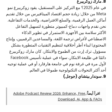
 مارك زوكربيرغ
في عام 2025؟ مع التركيز على المستقبل، يقود زوكربيرغ نمو
Meta من خلال: زيادة حجم اقتصاد الميتافيرس من خلال تقديم
ماكن العمل الرقمية، والسلع الافتراضية، والخدمات التفاعلية.
حن نقدم واجهات دماغ-كمبيوتر متطورة لتسهيل التفاعل
لأكثر سلاسة بين الأجهزة. الاستمرار في تطوير الذكاء
لاصطناعي لأغراض ترجمة اللغة، والمساعدين الرقميين، وإنتاج
لمحتوى! لبناء أطر أخلاقية لتنظيم التقنيات المتطورة بشكل
سؤول. ترك إرث من الطموح والابتكار، كان مارك زوكربيرغ
دائمًا في طليعة الابتكار، سواء في عملية تأسيس Facebook
أول مرة في غرفة نوم في جامعة هارفارد أو في عملية توجيه
حد أكثر التحولات التكنولوجية طموحًا في العالم.
سوندار بيتشاي (جوجل)
اقرأ أيضاً:
Adobe Podcast Review 2026: Enhance, Free,
Download, Ai, App & FAQs