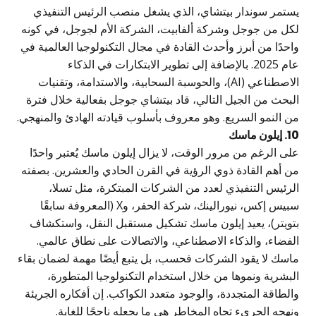
ستمر سوندار بيتشاي، الذي يشغل منصب الرئيس التنفيذي
كل من جوجل وشركة ألفابيت، الشركة الأم لجوجل، في كونه
احدًا من أبرز وأحدث القادة في مجال التكنولوجيا العالمية في
عام 2025. بالإضافة إلى تطوير الابتكارات في الذكاء
الاصطناعي (AI)، والحوسبة السحابية، والاستدامة، وتقنيات
لبحث من الجيل التالي، قاد بيتشاي جوجل بفعالية خلال فترة
ن النمو السريع. وهو معروف بأسلوب قيادته الهادئ والمنهجي.
1. إيلون ماسك
لى الرغم من مرور الوقت، لا يزال إيلون ماسك يُعتبر واحدًا
ن أهم القادة ذوي الرؤية في القرن الحادي والعشرين. بصفته
لرئيس التنفيذي لعدد من الشركات المبتكرة، مثل تسلا،
سبيس إكس، نيورالينك، شركة الحفر، وX (المعروفة سابقًا
تويتر)، يعيد إيلون ماسك تشكيل مستقبل النقل، واستكشاف
لفضاء، والذكاء الاصطناعي، والاتصالات على نطاق عالمي.
اسك لا يقود الشركات فحسب، بل يتبع أيضًا مهمة لضمان بقاء
لبشرية ونموها من خلال استخدام التكنولوجيا المتطورة،
الطاقة المتجددة، والوجود متعدد الكواكب. إن أفكاره الجريئة
نهجه الجريء تجاه المخاطر هي ما يجعله ناجحًا للغاية.