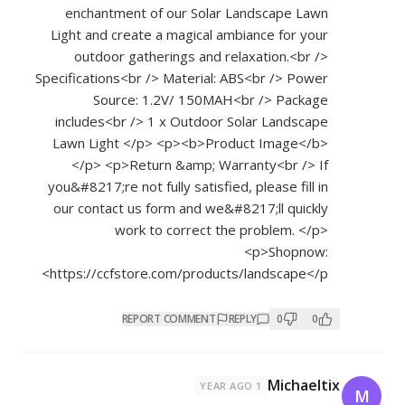
enchantment of our Solar Landscape Lawn
Light and create a magical ambiance for your
outdoor gatherings and relaxation.<br />
Specifications<br /> Material: ABS<br /> Power
Source: 1.2V/ 150MAH<br /> Package
includes<br /> 1 x Outdoor Solar Landscape
Lawn Light </p> <p><b>Product Image</b>
</p> <p>Return &amp; Warranty<br /> If
you&#8217;re not fully satisfied, please fill in
our contact us form and we&#8217;ll quickly
work to correct the problem. </p>
<p>Shopnow:
https://ccfstore.com/products/landscape</p>
REPORT COMMENT
REPLY
0
0
Michaeltix
1 YEAR AGO
M