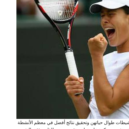
نشيطات طوال حياتهن وتحقيق نتائج أفضل في معظم الأنشطة