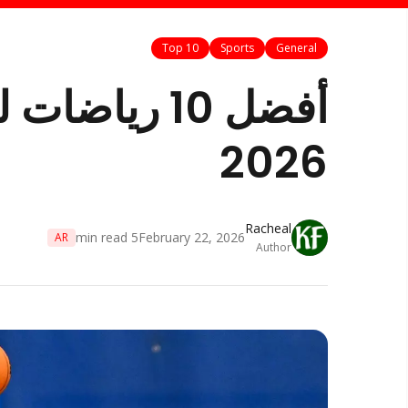
Top 10
Sports
General
أفضل 10 ريا
2026
Racheal
min read
5
February 22, 2026
AR
Author