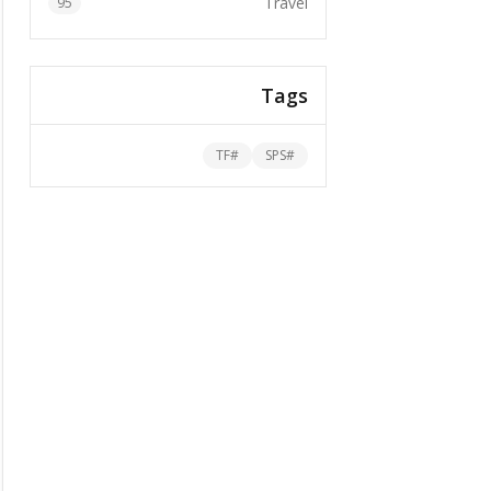
Travel
95
Tags
TF
#
SPS
#