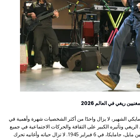
امايكي الشهير، لا يزال واحدًا من أكثر الشخصيات شهرة وأهمية في
ريغي وتأثيره الكبير على الثقافة والحركات الاجتماعية في جميع
أنحاء العالم منه "ملك الريغي". وُلِد مارلي في نين مايل، جامايكا، في 6 فبراير 1945. لا تزال حياته وأغانيه تحرك