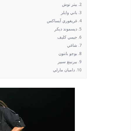
2. بيتر توش
3. باني وايلر
4. غريغوري آيساكس
5. ديسموند ديكر
6. جيمي كليف
7. شاغي
8. بوجو بانتون
9. بيرنينغ سبير
10. داميان مارلي