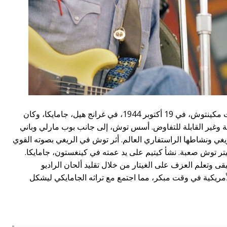
وُلِد بيتر توش، المعروف باسم وينستون هوبيرت مكينتوش، في 19 أكتوبر 1944، في غرانج هيل، جامايكا، وكان
ية وغير القابلة للتفاوض. أسس توش، إلى جانب بوب مارلي وباني
ريغي ونشاطها الراستفاري العالم. أثر توش في الريغي بصوته القوي
يتر توش صعبة. نشأ كيتيم على يد عمته في كينغستون، جامايكا.
 وتعلم العزف على الغيتار من خلال تقليد ألحان الراديو
لأمريكية في وقت مبكر، مما اجتمع مع تراثه الجامايكي ليشكل