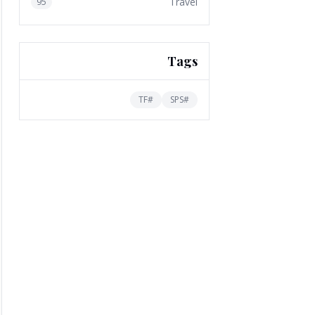
Travel
95
Tags
TF
#
SPS
#