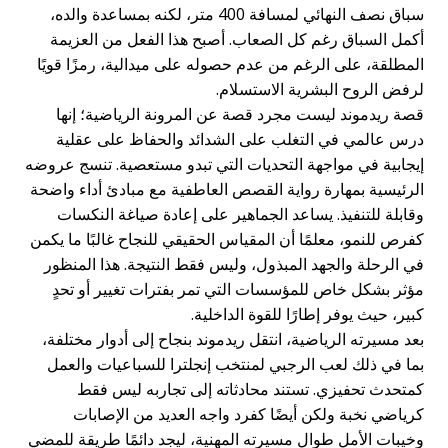
سباق نصف النهائي لمسافة 400 متر، لكنه بمساعدة والده،
أكمل السباق رغم كل الصعاب. أصبح هذا الفعل من العزيمة
المطلقة، على الرغم من عدم حصوله على ميدالية، رمزًا قويًا
لرفض الروح البشرية الاستسلام.
قصة ريدموند ليست مجرد قصة عن المرونة الرياضية؛ إنها
درس عالمي في التغلب على الشدائد والحفاظ على عقلية
إيجابية في مواجهة التحديات التي تبدو مستعصية. تنسج عروضه
الرئيسية بمهارة رواية القصص العاطفية مع مبادئ أداء واضحة
وقابلة للتنفيذ. يساعد الجماهير على إعادة صياغة النكسات
كفرص للنمو، معلمًا أن المقياس الحقيقي للنجاح غالبًا ما يكمن
في الرحلة والجهد المبذول، وليس فقط النتيجة. هذا المنظور
مؤثر بشكل خاص للمؤسسات التي تمر بفترات تغيير أو تحدٍ
كبير، حيث يوفر إطارًا للقوة الداخلية.
بعد مسيرته الرياضية، انتقل ريدموند بنجاح إلى أدوار مختلفة،
بما في ذلك لعب الرجبي لمنتخب إنجلترا للسباعيات والعمل
كمتحدث تحفيزي. تستند محادثاته إلى تجاربه ليس فقط
كرياضي نخبة ولكن أيضًا كفرد واجه العديد من الإصابات
وخيبات الأمل طوال مسيرته المهنية، ليجد دائمًا طريقة للمضي