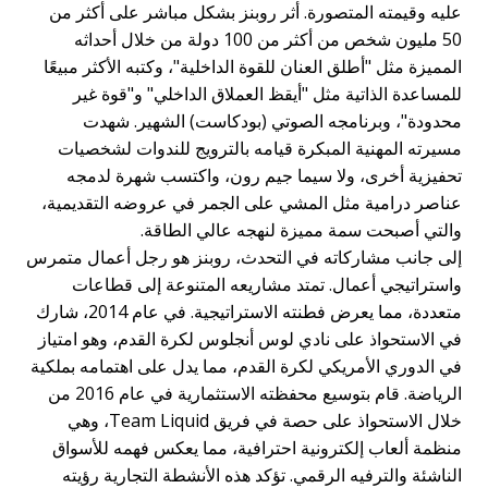
عليه وقيمته المتصورة. أثر روبنز بشكل مباشر على أكثر من
50 مليون شخص من أكثر من 100 دولة من خلال أحداثه
المميزة مثل "أطلق العنان للقوة الداخلية"، وكتبه الأكثر مبيعًا
للمساعدة الذاتية مثل "أيقظ العملاق الداخلي" و"قوة غير
محدودة"، وبرنامجه الصوتي (بودكاست) الشهير. شهدت
مسيرته المهنية المبكرة قيامه بالترويج للندوات لشخصيات
تحفيزية أخرى، ولا سيما جيم رون، واكتسب شهرة لدمجه
عناصر درامية مثل المشي على الجمر في عروضه التقديمية،
والتي أصبحت سمة مميزة لنهجه عالي الطاقة.
إلى جانب مشاركاته في التحدث، روبنز هو رجل أعمال متمرس
واستراتيجي أعمال. تمتد مشاريعه المتنوعة إلى قطاعات
متعددة، مما يعرض فطنته الاستراتيجية. في عام 2014، شارك
في الاستحواذ على نادي لوس أنجلوس لكرة القدم، وهو امتياز
في الدوري الأمريكي لكرة القدم، مما يدل على اهتمامه بملكية
الرياضة. قام بتوسيع محفظته الاستثمارية في عام 2016 من
خلال الاستحواذ على حصة في فريق Team Liquid، وهي
منظمة ألعاب إلكترونية احترافية، مما يعكس فهمه للأسواق
الناشئة والترفيه الرقمي. تؤكد هذه الأنشطة التجارية رؤيته