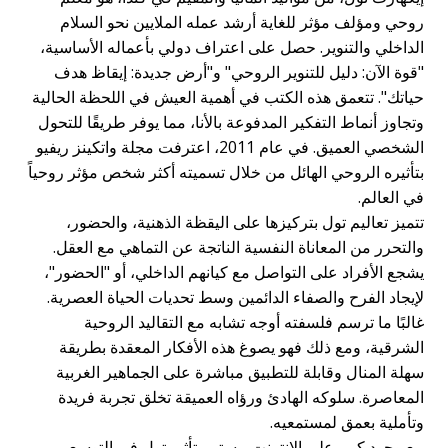
روحي ومؤلف مؤثر للغاية أرشد عمله الملايين نحو السلام
الداخلي والتنوير. حصل على اعتراف دولي بأعماله الأساسية،
"قوة الآن: دليل للتنوير الروحي" و"أرض جديدة: إيقاظ هدف
حياتك". تتعمق هذه الكتب في أهمية العيش في اللحظة الحالية
وتجاوز أنماط التفكير المدفوعة بالأنا، مما يوفر طريقًا للتحول
الشخصي العميق. في عام 2011، اعترفت مجلة واتكينز ريفيو
بتأثيره الروحي الهائل من خلال تسميته أكثر شخص مؤثر روحياً
في العالم.
تتميز تعاليم تول بتركيزها على اليقظة الذهنية، والحضور،
والتحرر من المعاناة النفسية الناتجة عن التماهي مع العقل.
يشجع الأفراد على التواصل مع كيانهم الداخلي، أو "الحضور"،
لإيجاد الفرح والصفاء الدائمين وسط تحديات الحياة العصرية.
غالبًا ما ترسم فلسفته أوجه تشابه مع التقاليد الروحية
الشرقية، ومع ذلك فهو يصوغ هذه الأفكار المعقدة بطريقة
سهلة المنال وقابلة للتطبيق مباشرة على الجماهير الغربية
المعاصرة. سلوكه الهادئ ورؤاه العميقة تخلق تجربة فريدة
وتأملية بعمق لمستمعيه.
مع وجود كبير على الإنترنت، يستمر تأثير تول في التوسع