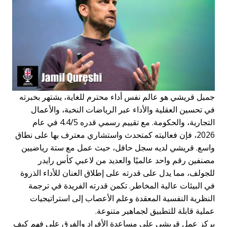
جميل قريشي هو عالم نفس أداء محترم للغاية، يشتهر بخبرته
في تحسين العقلية والأداء عبر الرياضات النخبة، والأعمال
التجارية، والحكومة. مع تقييم رسمي قدره 4.4/5 في عام
2026، فإن فعاليته كمتحدث واستشاري معترف بها على نطاق
واسع. قريشي لديه سجل حافل، حيث عمل مع ستة رياضيين
مصنفين رقم واحد عالميًا والعديد من لاعبي كأس رايدر
للجولف، مما يدل على قدرته على إطلاق العنان للأداء الذروة
في البيئات عالية المخاطر. تكمن قدرته الفريدة في ترجمة
النظرية النفسية المعقدة وعلم الأعصاب إلى استراتيجيات
عملية قابلة للتطبيق لجماهير متنوعة.
يركز عمل قريشي على مساعدة الأفراد والفرق على فهم كيف