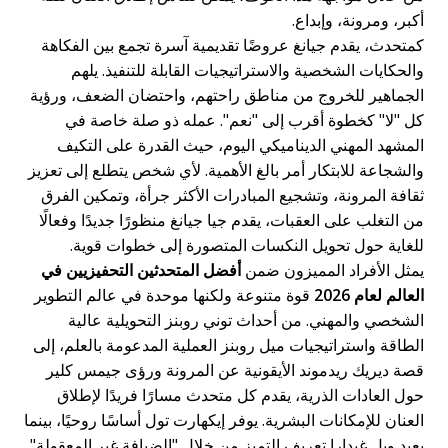
أكبر، ومرونة، وإبداع.
كمتحدث، يقدم جيانغ عروضًا تقديمية آسرة تجمع بين الفكاهة
والحكايات الشخصية والاستراتيجيات القابلة للتنفيذ. يلهم
الجماهير للخروج من مناطق راحتهم، واحتضان الضعف، ورؤية
كل "لا" كخطوة أقرب إلى "نعم". عمله ذو صلة خاصة في
المشهد المهني الديناميكي اليوم، حيث القدرة على التكيف
والشجاعة للابتكار أمر بالغ الأهمية. لأي شخص يتطلع إلى تعزيز
ثقافة المرونة، وتشجيع المبادرات الأكثر جرأة، وتمكين الفرق
من التغلب على العقبات، يقدم جيا جيانغ منظورًا جديدًا وفعالًا
للغاية حول تحويل النكسات المتصورة إلى خطوات قوية.
يمثل الأفراد المميزون ضمن
أفضل المتحدثين التحفيزيين في
العالم لعام 2026
قوة متنوعة ولكنها موحدة في عالم التطوير
الشخصي والمهني. من أحداث توني روبنز التحويلية عالية
الطاقة واستراتيجيات ميل روبنز العملية المدعومة بالعلم، إلى
قصة ديريك ريدموند الأيقونية عن المرونة ورؤى جيمس كلير
حول العادات الذرية، يقدم كل متحدث مسارًا فريدًا لإطلاق
العنان للإمكانات البشرية. يوفر إيكهارت تول أساسًا روحيًا، بينما
يعيد ويل غيدارا تعريف التميز من خلال "الضيافة غير المعقولة".