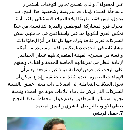
غير المعقولة"، والذي يتضمن تجاوز التوقعات باستمرار
ومفاجأة العملاء بإيماءات مدروسة وشخصية. هذا النهج، كما
يجادل، ليس فقط طريقًا لولاء العملاء الاستثنائي ولكنه أيضًا
محرك قوي لمشاركة الموظفين والميزة التنافسية. من خلال
تمكين الفرق ليكونوا مبدعين واستباقيين في خدمتهم، يمكن
للشركات تعزيز ثقافة يترك فيها كل تفاعل أثرًا إيجابيًا دائمًا.
مشاركاته في التحدث ديناميكية وثاقبة، مستمدة من أمثلة
واقعية من مسيرته المهنية المتميزة. يلهم غيدارا الجماهير
لإعادة النظر في تعريفاتهم الخاصة للخدمة والقيادة، ويحثهم
على البحث عن فرص لإضافة قيمة غير متوقعة. يعلم أن
الإيماءات الصغيرة، عندما تُنفذ بنية حقيقية وإبداع، يمكن أن
تحول العلاقات التعاملية إلى اتصالات ذات معنى عميق. بالنسبة
للشركات التي تركز على بناء علاقات قوية مع العملاء وتنمية
تجربة استثنائية للموظفين، يقدم غيدارا مخططًا مقنعًا للنجاح
يعطي الأولوية للتواصل البشري والتميز المتعمد.
7. جميل قريشي