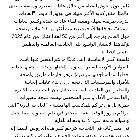
كلير حول تحويل الحياة من خلال عادات صغيرة ومتسقة صدى
عالميًا. حقق كتابه الأكثر مبيعًا في نيويورك تايمز، "العادات
الذرية: طريقة سهلة ومثبتة لبناء عادات جيدة وكسر العادات
السيئة"، نجاحًا هائلاً، حيث بيع منه أكثر من 10 ملايين نسخة
حول العالم وترجم إلى أكثر من 50 لغة اعتبارًا من عام 2026.
يؤكد هذا الانتشار الواسع على الجاذبية العالمية والتطبيق
العملي لإطاره.
فلسفة كلير الأساسية، التي غالبًا ما يتم التعبير عنها باسم
"القوانين الأربعة لتغيير السلوك" (اجعلها واضحة، اجعلها جذابة،
اجعلها سهلة، اجعلها مرضية)، توفر خارطة طريق واضحة
للأفراد والمؤسسات التي تسعى إلى بناء عادات إيجابية
والتخلص من العادات السلبية. يجادل بأن التحسينات الكبيرة
والدائمة في الأداء والنمو الشخصي ليست نتيجة لتغييرات
جذرية بل هي تراكم للمكاسب الهامشية - "العادات الذرية" التي
تتراكم بمرور الوقت. عمله متجذر في علم السلوك، مما يجعل
توصياته قائمة على الأدلة وفعالة للغاية.
في مشاركاته في التحدث، يترجم كلير هذه الدروس القيمة إلى
عروض تقديمية مقنعة، تساعد الجماهير على فهم كيف يمكن