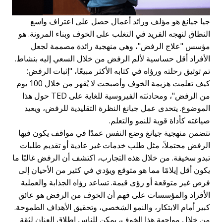
جيا جيانغ هو مؤلف ورائد أعمال حصل على اعتراف واسع
النطاق لنهجه الفريد في التغلب على الخوف وبناء المرونة. هو
مؤسس "علاج الرفض"، وهي منهجية رائدة مصممة لجعل
الأفراد أقل حساسية لألم الرفض من خلال السعي إليه بنشاط.
تم توثيق رحلته ورؤاه في كتابه الأكثر مبيعًا، "إثبات الرفض:
كيف تعلمت هزيمة الخوف وأصبحت لا يُقهر من خلال 100 يوم
من الرفض"، ومحادثته الفيروسية للغاية على TED حول هذا
الموضوع. يتحدى عمل جيانغ النظرة التقليدية للرفض، ويعيد
صياغته كأداة قوية للنمو والتعلم.
تتضمن منهجية جيانغ وضع النفس عمدًا في مواقف يكون فيها
الرفض محتملاً، مثل طلب خدمات غير عادية أو تقديم طلبات
تبدو سخيفة. من خلال هذه التجارب، اكتشف أن الرفض غالبًا ما
يكون أقل إيلامًا مما هو متوقع ويؤدي في كثير من الأحيان إلى
فرص غير متوقعة أو رؤى قيمة. تساعد رؤاه الجذابة والعملية
الأفراد والمؤسسات على فهم أن الخوف من الرفض هو عائق
كبير أمام الابتكار، والنمو الشخصي، وتحقيق الأهداف الطموحة.
من خلال مواجهة هذا الخوف، يمكن للناس إطلاق العنان لثقة