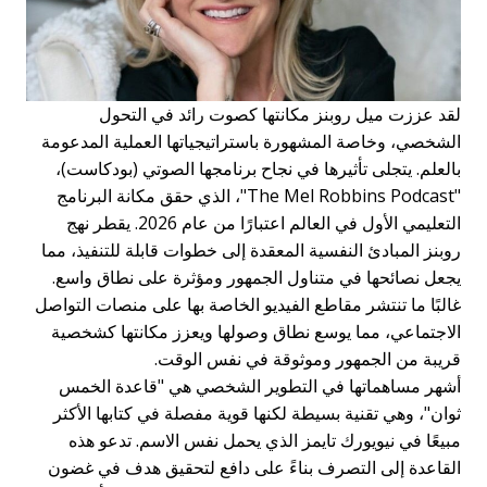
لقد عززت ميل روبنز مكانتها كصوت رائد في التحول
الشخصي، وخاصة المشهورة باستراتيجياتها العملية المدعومة
بالعلم. يتجلى تأثيرها في نجاح برنامجها الصوتي (بودكاست)،
"The Mel Robbins Podcast"، الذي حقق مكانة البرنامج
التعليمي الأول في العالم اعتبارًا من عام 2026. يقطر نهج
روبنز المبادئ النفسية المعقدة إلى خطوات قابلة للتنفيذ، مما
يجعل نصائحها في متناول الجمهور ومؤثرة على نطاق واسع.
غالبًا ما تنتشر مقاطع الفيديو الخاصة بها على منصات التواصل
الاجتماعي، مما يوسع نطاق وصولها ويعزز مكانتها كشخصية
قريبة من الجمهور وموثوقة في نفس الوقت.
أشهر مساهماتها في التطوير الشخصي هي "قاعدة الخمس
ثوان"، وهي تقنية بسيطة لكنها قوية مفصلة في كتابها الأكثر
مبيعًا في نيويورك تايمز الذي يحمل نفس الاسم. تدعو هذه
القاعدة إلى التصرف بناءً على دافع لتحقيق هدف في غضون