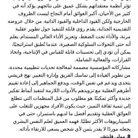
تؤثر أنظمة معتقداتهم بشكل عميق على نتائجهم. يؤكد أنه في
كثير من الأحيان، أكبر العوائق أمام النجاح ليست الظروف
الخارجية ولكن القيود الداخلية والقيود الذاتية. من خلال عروضه
التقديمية الجذابة، يقدم رؤى قابلة للتنفيذ حول تطوير عقلية
مرنة، والأداء تحت الضغط، وتعزيز الأداء العالي المستدام. يعلم
أنه حتى التحولات السلوكية الصغيرة، عندما تُطبق استراتيجيًا،
يمكن أن تؤدي إلى تحسينات قابلة للقياس في الإنتاجية، واتخاذ
القرارات، والفعالية الشاملة.
مشاركاته المؤسسية مصممة لمعالجة تحديات تنظيمية محددة،
من تطوير القيادة إلى تماسك الفريق وإدارة التغيير. نهج قريشي
يتحدى ويدعم في نفس الوقت، ويدفع الجماهير إلى إعادة تقييم
أطرهم العقلية مع تزويدهم بالأدوات اللازمة لتنفيذ أنماط تفكير
جديدة وأكثر تمكينًا. هو مطلوب من قبل المنظمات التي تتطلع
إلى تنمية ثقافة التميز، حيث يكون الأفراد مجهزين للتغلب على
العوائق العقلية وتقديم أفضل ما لديهم باستمرار، حتى في
السيناريوهات الأكثر تطلبًا. فهمه العميق لعلم النفس البشري
يجعله موردًا لا يقدر بثمن لأي شخص يسعى للارتقاء بأدائه.
8. مولي فليتشر