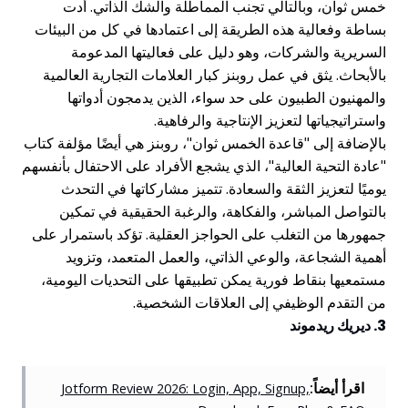
خمس ثوان، وبالتالي تجنب المماطلة والشك الذاتي. أدت
بساطة وفعالية هذه الطريقة إلى اعتمادها في كل من البيئات
السريرية والشركات، وهو دليل على فعاليتها المدعومة
بالأبحاث. يثق في عمل روبنز كبار العلامات التجارية العالمية
والمهنيون الطبيون على حد سواء، الذين يدمجون أدواتها
واستراتيجياتها لتعزيز الإنتاجية والرفاهية.
بالإضافة إلى "قاعدة الخمس ثوان"، روبنز هي أيضًا مؤلفة كتاب
"عادة التحية العالية"، الذي يشجع الأفراد على الاحتفال بأنفسهم
يوميًا لتعزيز الثقة والسعادة. تتميز مشاركاتها في التحدث
بالتواصل المباشر، والفكاهة، والرغبة الحقيقية في تمكين
جمهورها من التغلب على الحواجز العقلية. تؤكد باستمرار على
أهمية الشجاعة، والوعي الذاتي، والعمل المتعمد، وتزويد
مستمعيها بنقاط فورية يمكن تطبيقها على التحديات اليومية،
من التقدم الوظيفي إلى العلاقات الشخصية.
3. ديريك ريدموند
اقرأ أيضاً:
Jotform Review 2026: Login, App, Signup,