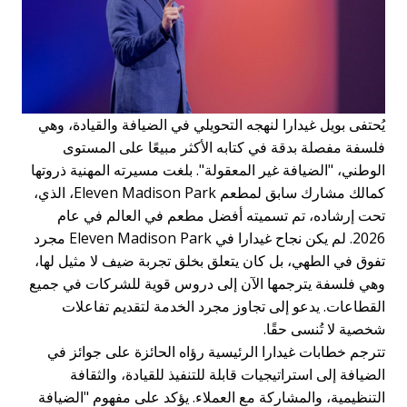
يُحتفى بويل غيدارا لنهجه التحويلي في الضيافة والقيادة، وهي
فلسفة مفصلة بدقة في كتابه الأكثر مبيعًا على المستوى
الوطني، "الضيافة غير المعقولة". بلغت مسيرته المهنية ذروتها
كمالك مشارك سابق لمطعم Eleven Madison Park، الذي،
تحت إرشاده، تم تسميته أفضل مطعم في العالم في عام
2026. لم يكن نجاح غيدارا في Eleven Madison Park مجرد
تفوق في الطهي، بل كان يتعلق بخلق تجربة ضيف لا مثيل لها،
وهي فلسفة يترجمها الآن إلى دروس قوية للشركات في جميع
القطاعات. يدعو إلى تجاوز مجرد الخدمة لتقديم تفاعلات
شخصية لا تُنسى حقًا.
تترجم خطابات غيدارا الرئيسية رؤاه الحائزة على جوائز في
الضيافة إلى استراتيجيات قابلة للتنفيذ للقيادة، والثقافة
التنظيمية، والمشاركة مع العملاء. يؤكد على مفهوم "الضيافة