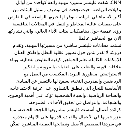
CNN، شقت فليتشر مسيرة مهنية رائعة كواحدة من أوائل
وكيلات الرياضة، حيث نجحت في توظيف وتمثيل المئات من
أكبر الأسماء في الرياضة. توفر لها خبرتها الواسعة في التفاوض
على صفقات عالية المخاطر والتنقل في المجالات التنافسية
رؤى عميقة حول ديناميكيات بيئات الأداء العالي، والتي تشاركها
الآن مع الجماهير عالميًا.
تستمد محادثات فليتشر مباشرة من مسيرتها المهنية، وتقدم
دروسًا لا تقدر بثمن حول تطوير عقلية البطل وإطلاق العنان
للإمكانات الكاملة. تعلم الجماهير كيفية التفاوض بفعالية، وبناء
علاقات قوية، والتغلب على العقبات بالمرونة والتفكير
الاستراتيجي. منظورها الفريد، المكتسب من العمل مع
الرياضيين والمدربين النخبة، يسمح لها بالتعبير عن المبادئ
الأساسية للنجاح التي تنطبق بالتساوي على غرفة الاجتماعات،
والساحة الرياضية، والحياة الشخصية. تؤكد على أهمية الوضوح،
والشجاعة، والتواصل في تحقيق الأهداف الطموحة.
كرائدة أعمال، أسست فليتشر مشاريعها الناجحة الخاصة، مما
عزز خبرتها في الأعمال والقيادة. قدرتها على الإلهام متجذرة
في سردها القصصي الأصيل ونصائحها العملية المباشرة. تمكّن