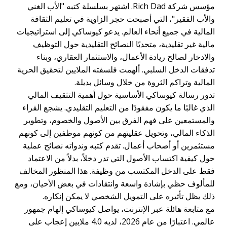
مؤسس شركة Rich Dad. اشتهر بسلسلة كتبه "الأب الغني
والأب الفقير"، التي أصبحت حجر الزاوية في تعليم الثقافة
المالية في جميع أنحاء العالم. يدعو كيوساكي إلى استراتيجيات
مالية غير تقليدية، متحديًا النصائح التقليدية حول التوظيف
والادخار لصالح ريادة الأعمال، والاستثمار العقاري، وبناء
تدفقات الدخل السلبي. ألهمت فلسفته الملايين لتحقيق الحرية
المالية وتراكم الثروة من خلال وسائل بديلة.
تدور رسالة كيوساكي الأساسية حول أهمية التثقيف المالي
الذي غالبًا ما يكون مفقودًا من التعليم التقليدي. يشجع القراء
والمستمعين على فهم الفرق بين الأصول والخصوم، وتطوير
الذكاء المالي، وتحويل عقليتهم من كونهم موظفين إلى كونهم
مستثمرين أو أصحاب أعمال. تقدم كتبه وندواته نصائح عملية
حول كيفية اكتساب الأصول التي تدر دخلاً، بدلاً من الاعتماد
فقط على الدخل المكتسب من وظيفة. هذا المنظور المخالف
للمألوف حظي بإشادة واسعة وانتقادات في بعض الأحيان، ومع
ذلك يظل تأثيره على التمويل الشخصي لا يمكن إنكاره.
مع متابعة هائلة عبر الإنترنت، يواصل كيوساكي إلهام جمهور
عالمي. اعتبارًا من عام 2026، لديه 4.0 ملايين إعجاب على