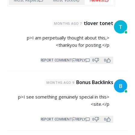
tlover tonet
7 MONTHS AGO
T
<p>I am perpetually thought about this,
thankyou for posting.</p>
REPORT COMMENT
REPLY
0
0
Bonus Backlinks
9 MONTHS AGO
B
<p>I see something genuinely special in this
site.</p>
REPORT COMMENT
REPLY
0
0