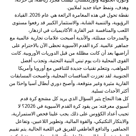
وهدف، ونمط حياة جديد لملايين.
نقطة تحول في هذه المغامرة الرائعة هي عام 2026. القيادة
الرؤيوية، والتنمية الشابة، والاستثمار الكبير قد رفعوا مستوى
اللعب والمنافسة عبر القارة. الأكاديميات في ازدهار،
والمدرجات ممتلئة، والأندية أصبحت علامات تجارية عالمية مع
جماهير عالمية. كرة القدم الآسيوية تحظى الآن بالاحترام على
أراضيها بعد أن كانت مظللة من قبل الدوريات الأوروبية. كانت
القوى المحلية ذات يوم تبني البنية التحتية، وتجذب أفضل
المواهب، وتتعلم تقنيات جديدة للتنافس مع أوروبا وأمريكا
الجنوبية. لقد تعززت المنافسات المحلية، وأصبحت المسابقات
القارية مثيرة وغير متوقعة، وأصبح دوري أبطال آسيا واحدًا من
أكثر الأحداث تسلية.
كل هذا النجاح يثير السؤال الذي يريد كل مشجع كرة قدم
آسيوي معرفته: من يقود كرة القدم الآسيوية في 2026؟ لا
تجيب أعداد الكؤوس على ذلك. يجب علينا فحص الاستمرارية،
والابتكار التكتيكي، والقوة المالية، وتطوير اللاعبين، وتفاعل
الجماهير، والدافع العاطفي للفريق في اللعبة الحالية. يتم تقييم