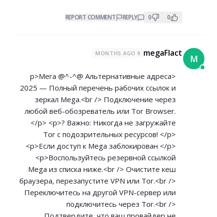
REPORT COMMENT
REPLY
0
0
megaFlact
9 MONTHS AGO
M
<p>Мега @^-^@ Альтернативные адреса
2025 — Полный перечень рабочих ссылок и
зеркал Mega.<br /> Подключение через
любой веб-обозреватель или Tor Browser.
</p> <p>? Важно: Никогда не загружайте
Tor с подозрительных ресурсов! </p>
<p>Если доступ к Mega заблокирован </p>
<p>Воспользуйтесь резервной ссылкой
Mega из списка ниже.<br /> Очистите кеш
браузера, перезапустите VPN или Tor.<br />
Переключитесь на другой VPN-сервер или
подключитесь через Tor.<br />
Подтвердите, что ваш провайдер не