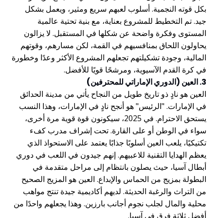
بكل قوته النجمية. أسلوب لعبهم سريع ومثير، ويعمل بشكل
جيد. تم التخطيط للمشروع بعناية، مع بنية تحتية عالمية
المستوى وفكرة واضحة عن شكلها في المستقبل. لا يزالون
يحاولون اللحاق بمنافسيهم في القمة، لكن مسارهم، وقوتهم
المالية، وجودة تشكيلتهم تجعلهم المشروع الأكثر وعدًا وخطورة
في كرة القدم الآسيوية، ومرشحًا قويًا للأفضل.
3. العين (الدوري الإماراتي للمحترفين)
العين هو نادٍ ذو تاريخ طويل من النجاح يأتي من مدينة الحدائق
في الإمارات. "الرئيس" هو أنجح نادٍ في الإمارات، وهذا النسب
يستحق الاحترام. في 2025، سيكونون قوة قوية مرة أخرى،
سواء في الوطن أو على القارة. تحت إشراف مدرب كفء
تكتيكيًا، يلعب العين أسلوبًا جذابًا يعتمد على الاستحواذ الذي
يعظم الهدايا التقنية للاعبيهم. إنهم جيدون في اللعب في دوري
أبطال آسيا، حيث يصلون بانتظام إلى مراحل متقدمة في
البطولة بمزيج من الحماس والإبداع. العين هو المزيج الصحيح
من التراث والرغبة الحديثة. لديهم أكاديمية جيدة تنتج مواهب
محلية والمال لجلب نجوم أجانب بارزين. وهذا يجعلهم واحدًا من
أفضل ثلاثة فرق في آسيا.