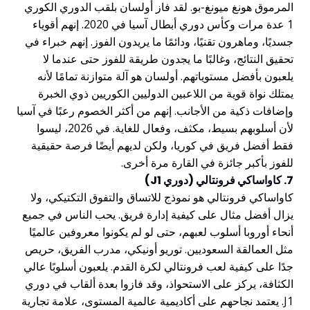
المرموق هونغ ميونغ-بو. لقد فاز أولسان بلقب الدوري الكوري
1 عدة مرات وكأس دوري أبطال آسيا في 2020. إنهم أقوياء
جسديًا، وماهرون تقنيًا، ودائمًا ما يريدون الفوز. إنهم خبراء في
تحقيق النتائج، وغالبًا ما يجدون طريقة للفوز حتى عندما لا
يلعبون بأفضل مستوياتهم. أولسان هو آلة متوازنة تمامًا لأنه
يمتلك نواة قوية من اللاعبين الدوليين الكوريين ذوي الخبرة
وإضافات ذكية من الأجانب. إنهم من أكثر الخصوم رعبًا في آسيا
لأن أسلوبهم بسيط، مكثف، وفعال للغاية. في 2026، ليسوا
فقط أفضل فريق في كوريا، ولكن لديهم أيضًا فرصة حقيقية
للفوز بأكبر جائزة في القارة مرة أخرى.
7. كاواساكي فرونتالي (دوري J1)
كاواساكي فرونتالي هو نموذج للاتساق والتفوق التكتيكي، ولا
يزال أفضل مثال على كيفية إدارة فريق. يحب الناس في جميع
أنحاء أوروبا أسلوب لعبهم، حتى لو لم يكونوا معروفين عالميًا
مثل العمالقة السعوديين. توريو أونيكي، مدرب الفريق، حريص
جدًا على كيفية لعب فرونتالي لكرة القدم. يلعبون أسلوبًا عالي
الكثافة، يركز على الاستحواذ، وقد فازوا بعدة ألقاب في دوري
J1. يعتمد نجاحهم على أكاديمية عالمية المستوى، علامة تجارية