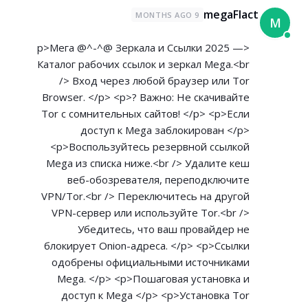
megaFlact
9 MONTHS AGO
M
<p>Мега @^-^@ Зеркала и Ссылки 2025 —
Каталог рабочих ссылок и зеркал Mega.<br
/> Вход через любой браузер или Tor
Browser. </p> <p>? Важно: Не скачивайте
Tor с сомнительных сайтов! </p> <p>Если
доступ к Mega заблокирован </p>
<p>Воспользуйтесь резервной ссылкой
Mega из списка ниже.<br /> Удалите кеш
веб-обозревателя, переподключите
VPN/Tor.<br /> Переключитесь на другой
VPN-сервер или используйте Tor.<br />
Убедитесь, что ваш провайдер не
блокирует Onion-адреса. </p> <p>Ссылки
одобрены официальными источниками
Mega. </p> <p>Пошаговая установка и
доступ к Mega </p> <p>Установка Tor