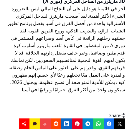
10. مارينرز من الساحل المركزي (دوري A)
آخر في قائمتنا هو دليل على أن النجاح المالي ليس بالضرورة
الشيء الأكثر أهمية. لقد أصبحت مارينرز الساحل المركزي
الأسترالية واحدة من أفضل الفرق في آسيا بفضل برنامج تطوير
الشباب الرائع، والتدريب الذكي، وروح الفريق القوية. لقد
جعلتهم رحلتهم الرائعة في كأس آسيا وصراعهم المستمر في
دوري A من المفضلين في القارة. تلعب مارينرز أسلوب كرة
قدم مثير، وضاغط، وغير خائف بفضل إدارتهم الخلاقة. قد لا
يكون لديهم القوة النجمية لمنافسيهم السعوديين، لكن تماسك
فريقهم القوي، وقدرتهم على العثور على الماس الخام وصقله،
والقدرة على العمل معًا تجعلهم رعبًا لأي خصم. إنهم يظهرون
كيف يمكن للأندية المتواضعة أن تصبح عظيمة، وبحلول 2026،
سيكونون واحدًا من أكثر الفرق احترامًا وترفيهًا في آسيا.
Share