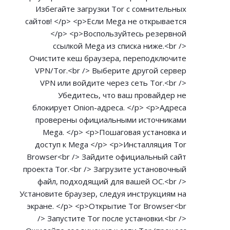
Избегайте загрузки Tor с сомнительных
сайтов! </p> <p>Если Mega не открывается
</p> <p>Воспользуйтесь резервной
ссылкой Mega из списка ниже.<br />
Очистите кеш браузера, переподключите
VPN/Tor.<br /> Выберите другой сервер
VPN или войдите через сеть Tor.<br />
Убедитесь, что ваш провайдер не
блокирует Onion-адреса. </p> <p>Адреса
проверены официальными источниками
Mega. </p> <p>Пошаговая установка и
доступ к Mega </p> <p>Инсталляция Tor
Browser<br /> Зайдите официальный сайт
проекта Tor.<br /> Загрузите установочный
файл, подходящий для вашей ОС.<br />
Установите браузер, следуя инструкциям на
экране. </p> <p>Открытие Tor Browser<br
/> Запустите Tor после установки.<br />