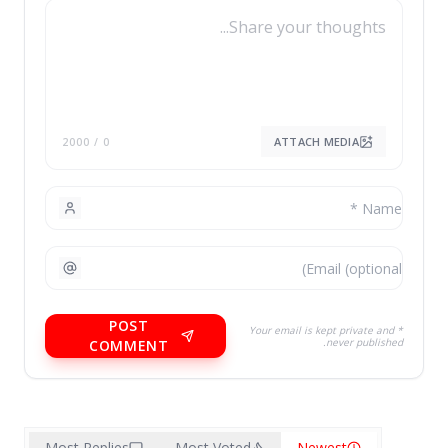
ATTACH MEDIA
/ 2000
0
POST
* Your email is kept private and
never published.
COMMENT
Most Replies
Most Voted
Newest