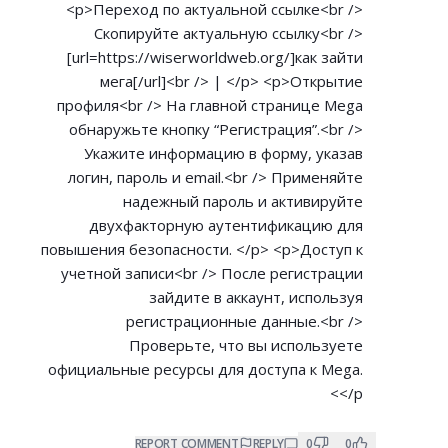
<p>Переход по актуальной ссылке<br />
Скопируйте актуальную ссылку<br />
[url=
https://wiserworldweb.org/]как
зайти
мега[/url]<br /> | </p> <p>Открытие
профиля<br /> На главной странице Mega
обнаружьте кнопку “Регистрация”.<br />
Укажите информацию в форму, указав
логин, пароль и email.<br /> Применяйте
надежный пароль и активируйте
двухфакторную аутентификацию для
повышения безопасности. </p> <p>Доступ к
учетной записи<br /> После регистрации
зайдите в аккаунт, используя
регистрационные данные.<br />
Проверьте, что вы используете
официальные ресурсы для доступа к Mega.
</p>
REPORT COMMENT
REPLY
0
0