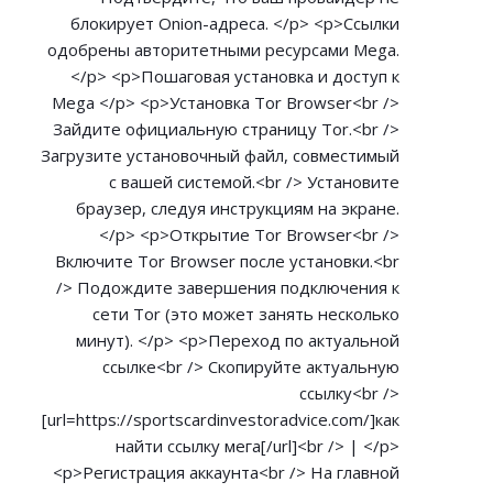
блокирует Onion-адреса. </p> <p>Ссылки
одобрены авторитетными ресурсами Mega.
</p> <p>Пошаговая установка и доступ к
Mega </p> <p>Установка Tor Browser<br />
Зайдите официальную страницу Tor.<br />
Загрузите установочный файл, совместимый
с вашей системой.<br /> Установите
браузер, следуя инструкциям на экране.
</p> <p>Открытие Tor Browser<br />
Включите Tor Browser после установки.<br
/> Подождите завершения подключения к
сети Tor (это может занять несколько
минут). </p> <p>Переход по актуальной
ссылке<br /> Скопируйте актуальную
ссылку<br />
[url=
https://sportscardinvestoradvice.com/]как
найти ссылку мега[/url]<br /> | </p>
<p>Регистрация аккаунта<br /> На главной