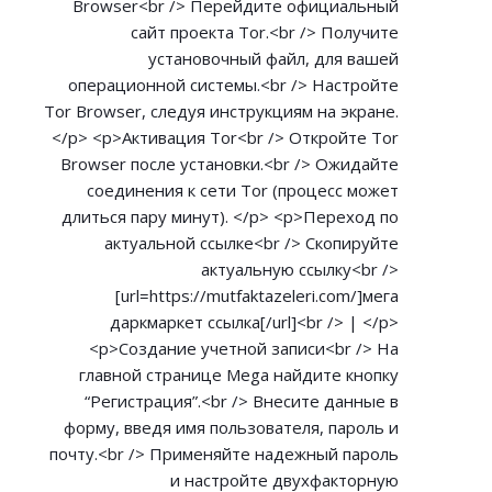
Browser<br /> Перейдите официальный
сайт проекта Tor.<br /> Получите
установочный файл, для вашей
операционной системы.<br /> Настройте
Tor Browser, следуя инструкциям на экране.
</p> <p>Активация Tor<br /> Откройте Tor
Browser после установки.<br /> Ожидайте
соединения к сети Tor (процесс может
длиться пару минут). </p> <p>Переход по
актуальной ссылке<br /> Скопируйте
актуальную ссылку<br />
[url=
https://mutfaktazeleri.com/]мега
даркмаркет ссылка[/url]<br /> | </p>
<p>Создание учетной записи<br /> На
главной странице Mega найдите кнопку
“Регистрация”.<br /> Внесите данные в
форму, введя имя пользователя, пароль и
почту.<br /> Применяйте надежный пароль
и настройте двухфакторную