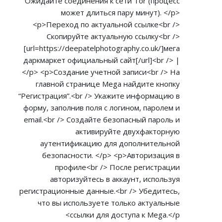
Ожидайте соединения к сети Tor (процесс
может длиться пару минут). </p>
<p>Переход по актуальной ссылке<br />
Скопируйте актуальную ссылку<br />
[url=
https://deepatelphotography.co.uk/]мега
даркмаркет официальный сайт[/url]<br /> |
</p> <p>Создание учетной записи<br /> На
главной странице Mega найдите кнопку
“Регистрация”.<br /> Укажите информацию в
форму, заполнив поля с логином, паролем и
email.<br /> Создайте безопасный пароль и
активируйте двухфакторную
аутентификацию для дополнительной
безопасности. </p> <p>Авторизация в
профиле<br /> После регистрации
авторизуйтесь в аккаунт, используя
регистрационные данные.<br /> Убедитесь,
что вы используете только актуальные
ссылки для доступа к Mega.</p>