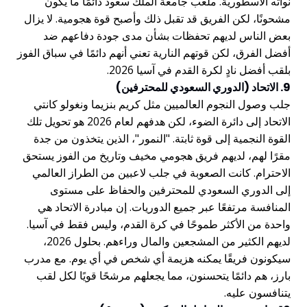
نواته الأسطورية. ملعب جامعة الملك سعود دائمًا ما يكون
مشحونًا، لكن الفريق قد تقبل ذلك وأصبح قوة هجومية. لا يزال
بعض الناس لديهم تحفظات بشأن مدى جودة دفاعهم ضد
أفضل الفرق، لكن قوتهم النارية تعني أنهم دائمًا في سباق الفوز
بلقب أفضل نادٍ لكرة القدم في آسيا 2026.
9. الاتحاد (الدوري السعودي للمحترفين)
جلب وصول النجوم العالميين مثل كريم بنزيما ونغولو كانتي
الاتحاد إلى دائرة الضوء، لكن هدفهم لعام 2026 هو تحويل تلك
القوة النجمية إلى قوة ثابتة. "النمور"، الذين يتخذون من جدة
مقرًا لهم، لديهم فريق هجومي مخيف وتاريخ من الفوز يستحق
الاحترام. كانت الصعوبة في جلب لاعبين من الطراز العالمي
إلى الدوري السعودي للمحترفين والحفاظ على مستوى
المنافسة مرتفعًا عبر جميع الدوريات. إن مبادرة الاتحاد هي
واحدة من الأكثر طموحًا في كرة القدم، وليس فقط في آسيا.
لديهم الكثير من المشجعين والمال وراءهم. بحلول 2026،
سيكونون فريقًا يمكنه هزيمة أي شخص في أي يوم. مع مدرب
بارز، هم دائمًا يتحسنون، مما يجعلهم مرشحًا قويًا لكل لقب
يتنافسون عليه.