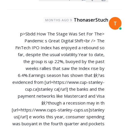
ThonaserStuch
9 MONTHS AGO
T
<p>Sbdd How The Stage Was Set For The
Pandemic s Great Digital Shift<br /> The
FinTech IPO Index has enjoyed a rebound so
far, despite the usual volatility.Year to date,
the group is up 22%, buoyed by the past
weeks rallies that saw the Index rise by
6.4%.Earnings season has shown that 鈥?as
evidenced from [url=
https://www.cup-stanley-
cup.ca]stanley
ca[/url] the banks and the
payment networks like Mastercard and Visa
鈥?though a recession may in th
[url=
https://www.cups-stanley-cups.us]stanley
us[/url] e works this year, consumer spending
was buoyant in the fourth quarter and pockets