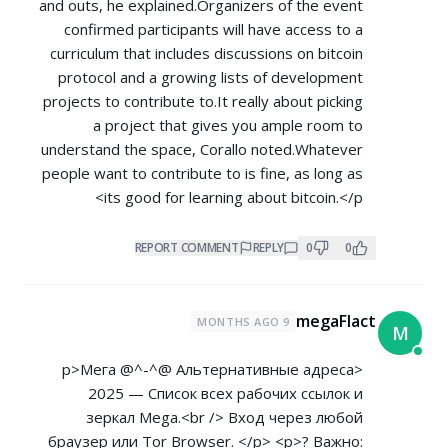
and outs, he explained.Organizers of the event
confirmed participants will have access to a
curriculum that includes discussions on bitcoin
protocol and a growing lists of development
projects to contribute to.It really about picking
a project that gives you ample room to
understand the space, Corallo noted.Whatever
people want to contribute to is fine, as long as
its good for learning about bitcoin.</p>
REPORT COMMENT
REPLY
0
0
megaFlact
9 MONTHS AGO
M
<p>Мега @^-^@ Альтернативные адреса
2025 — Список всех рабочих ссылок и
зеркал Mega.<br /> Вход через любой
браузер или Tor Browser. </p> <p>? Важно: