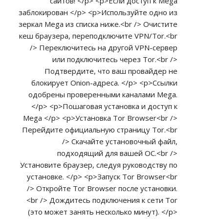
сайтов! </p> <p>Если доступ к Mega
заблокирован </p> <p>Используйте одно из
зеркал Mega из списка ниже.<br /> Очистите
кеш браузера, переподключите VPN/Tor.<br
/> Переключитесь на другой VPN-сервер
или подключитесь через Tor.<br />
Подтвердите, что ваш провайдер не
блокирует Onion-адреса. </p> <p>Ссылки
одобрены проверенными каналами Mega.
</p> <p>Пошаговая установка и доступ к
Mega </p> <p>Установка Tor Browser<br />
Перейдите официальную страницу Tor.<br
/> Скачайте установочный файл,
подходящий для вашей ОС.<br />
Установите браузер, следуя руководству по
установке. </p> <p>Запуск Tor Browser<br
/> Откройте Tor Browser после установки.
<br /> Дождитесь подключения к сети Tor
(это может занять несколько минут). </p>