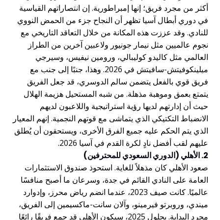
أكثر من مجرد فريق؛ إنها إمبراطورية. إن انتصاراتهم القياسية
في دوري أبطال آسيا تظهر أن النجاح جزء من الحمض النووي
للنادي. وقد عززت هذه المكانة من خلال التعاقد التاريخي مع
نجوم عالميين مثل نيمار جونيور ولاعبين آخرين من الطراز
العالمي مثل كاليدو كوليبالي، ورومين نيفيس، وسيرجي
ميلينكوفيتش-سافيتش في 2026. وهذا، جنبًا إلى جنب مع
فريق قوي بالفعل يتضمن سالم الدوسري، قد جعل الفريق
يتمتع بعمق وموهبة مذهلة. من شبه المستحيل هزيمة الهلال
حيث أن إدارتهم لديها رؤية استراتيجية واللاعبون لديهم
الانضباط التكتيكي الذي يتماشى مع قوتهم النجمية. إنهم المعيار
الذي يتم الحكم عليه جميع الفرق الأخرى، ويستحقون أن يُطلق
عليهم لقب أفضل نادٍ لكرة القدم في آسيا 2026.
2. الأهلي (الدوري السعودي للمحترفين)
صعود الأهلي كان مذهلاً للغاية. استحوذ صندوق الاستثمارات
العامة على النادي القائم في جدة، وسرعان ما أصبح منافسًا
عالميًا. كانت صيف 2023، عندما انضم رياض محرز، وإدوارد
ميندي، وروبرتو فيرمينو، وآلان سانت-ماكسيمين إلى الفريق،
مجرد البداية. بحلول 2025، سيكون الأهلي قد جمع فريقًا رائعًا