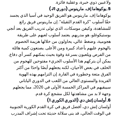
ولاعبين ذوي خبرة، وعقلية فائزة.
5. يوكوهاما إف. مارينوس (دوري J1)
يوكوهاما إف. مارينوس هو الفريق الوحيد في آسيا الذي يجسد
حقًا أسلوب "كرة القدم الثقيلة". إن مارينوس فريق رائع
للمشاهدة، وكيفن موسكات، الذي تولى تدريب الفريق بعد أنجي
بوستيكوغلو، هو مدربهم. يعتمد أسلوب لعبهم على طريقة
هجومية، وضغط عالي، يحاولون من خلالها هزيمة الخصوم
بالهجوم عليهم بأعداد كبيرة ومن الأعلى. يصنعون كمية هائلة
من الفرص ويلعبون بسرعة وقوة بحيث يمكنهم كسر أي دفاع.
يمكن أن يتركهم هذا الأسلوب الجريء مفتوحين للهجوم من
الخلف في بعض الأحيان، لكنه يجعلهم أيضًا واحدًا من أكثر
الفرق متعة وخطورة في القارة. إن التزامهم بهذه الهوية
الفريدة والمستوى العالي من اللعب في الدوري الياباني
سيبقيهم في المراكز الخمسة الأولى في 2026، مما يجعلهم
وجهة لا بد من مشاهدتها لكل مشجع كرة قدم.
6. أولسان إتش دي (الدوري الكوري 1)
أولسان إتش دي، أفضل فريق في كرة القدم الكورية الجنوبية
في الوقت الحالي، قد بنى سلالة حديثة تحت إشراف المدرب