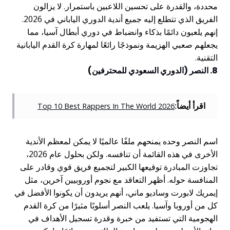
محددة، والقدرة على تحسين اللاعبين باستمرار. لا يزالون
الفريق الذي تتطلع إليه جميع أندية الدوري الياباني في 2026.
إنهم يلعبون دائمًا بذكاء وانضباط في دوري أبطال آسيا، مما
يجعلهم صعبي الهزيمة ونموذجًا رائعًا لمهارة كرة القدم اليابانية
التقنية.
8. النصر (الدوري السعودي للمحترفين)
اقرأ أيضاً:
Top 10 Best Rappers In The World 2026
اسم النصر وحده يمنحهم ملفًا عالميًا لا يمكن لمعظم الأندية
الأخرى في هذه القائمة أن تنافسه. ولكن بحلول عام 2026،
تجاوزت المبادرة توقيعها الكبير لتجميع فريق قوي وقادر على
المنافسة حوله. أظهر التعاقد مع نجوم أوروبيين آخرين، مثل
إيمريك لابورت وساديو ماني، أنهم يريدون أن يكونوا الأفضل في
كل من أوروبا وآسيا. يلعب النصر أسلوبًا مثيرًا من كرة القدم
الهجومية التي تستفيد من خبرة وقدرة تسجيل الأهداف في