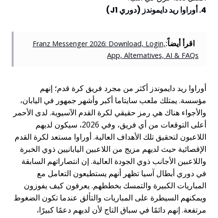
4. أوراوا ريد دايموندز (دوري J1)
اقرأ أيضاً:
Franz Messenger 2026: Download, Login,
App, Alternatives, AI & FAQs
أوراوا ريد دايموندز أكثر من مجرد فريق كرة قدم؛ إنهم
مؤسسة. يمتلك ملعب سايتاما أكبر وأشهر جمهور في اليابان،
والأجواء هناك هي رمز حقيقي لكرة القدم الآسيوية. لدى الأحمر
أعلى التوقعات من أي فريق، وفي 2026، سيكون لديهم
اللاعبون لتحقيق تلك الأهداف العالية. أوراوا مستعد لكرة القدم
الإقصائية حيث لديهم مزيج من اللاعبين اليابانيين ذوي الخبرة
واللاعبين الأجانب ذوي الجودة العالية. إن انتصاراتهم السابقة
في دوري أبطال آسيا تظهر أنهم يستطيعون التعامل مع
المباريات الكبيرة والتمسك بخططهم. يعرفون كيف يفوزون
ويمكنهم السيطرة على المباريات والتألق عندما تكون الضغوط
مرتفعة. إنهم دائمًا في سباق التاج لأن لديهم دعمًا كبيرًا،