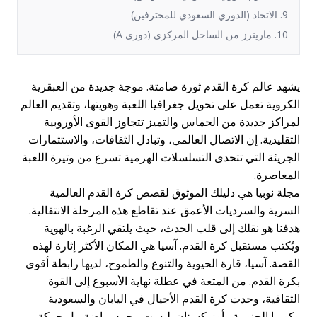
9. الاتحاد (الدوري السعودي للمحترفين)
10. مارينرز من الساحل المركزي (دوري A)
يشهد عالم كرة القدم ثورة صامتة. موجة جديدة من العبقرية
الكروية تعمل على تحويل جغرافيا اللعبة وهويتها، وتقديم العالم
لمراكز جديدة من الحماس والتميز تتجاوز القوى الأوروبية
التقليدية. إن الاتصال العالمي، وتبادل الثقافات، والاستثمارات
الجريئة التي تتحدى التسلسلات الهرمية تسرع من وتيرة اللعبة
المعاصرة.
مجلة نوبيا هي دليلك الموثوق لقصص كرة القدم العالمية
السرية والسرديات الأعمق عند تقاطع هذه المرحلة الانتقالية.
هدفنا هو نقلك إلى قلب الحدث، حيث يلتقي الرغبة بالهوية
ويُكتب مستقبل كرة القدم. آسيا هي المكان الأكثر إثارة لهذه
القصة. آسيا، قارة الحيوية والتنوع والطموح، لديها رابطة أقوى
بكرة القدم. من المتعة في عطلة نهاية الأسبوع إلى القوة
الثقافية، وحدت كرة القدم الأجيال في اليابان والسعودية
وكوريا الجنوبية وأوزبكستان. ليست مجرد رياضة، بل حركة،