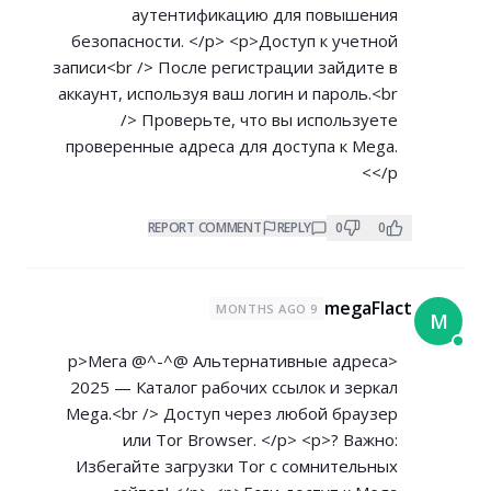
аутентификацию для повышения
безопасности. </p> <p>Доступ к учетной
записи<br /> После регистрации зайдите в
аккаунт, используя ваш логин и пароль.<br
/> Проверьте, что вы используете
проверенные адреса для доступа к Mega.
</p>
REPORT COMMENT
REPLY
0
0
megaFlact
9 MONTHS AGO
M
<p>Мега @^-^@ Альтернативные адреса
2025 — Каталог рабочих ссылок и зеркал
Mega.<br /> Доступ через любой браузер
или Tor Browser. </p> <p>? Важно:
Избегайте загрузки Tor с сомнительных