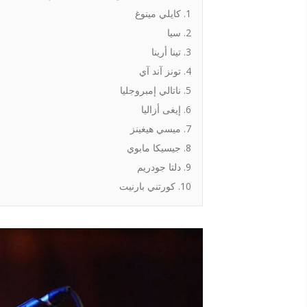
1. كايلي مينوغ
2. سيا
3. تينا أرينا
4. تونز آند آي
5. ناتالي إمبروجليا
6. إيغى أزاليا
7. ميسي هيغينز
8. جيسيكا مابوي
9. دلتا جودريم
10. كورتني بارنيت