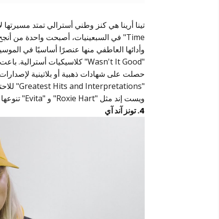
Time" في السبعينيات، أصبحت واحدة من أنج
"Wasn't It Good" كلاسيكيات أسترا
حصلت على شهادات ذهبية أو بلاتينية لإصدارات ا
"etations
ويست إند مثل "Roxie Hart" و "Evita" تنوعها وطول عمرها.
4. تونز آند آي