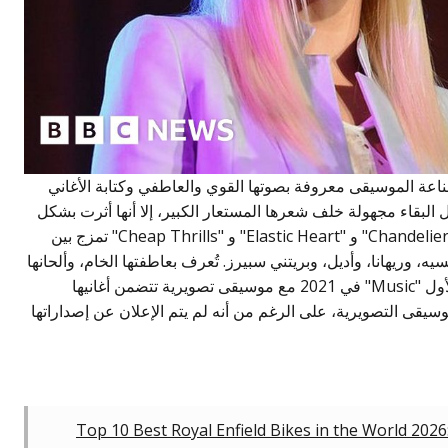
اعة الموسيقى معروفة بصوتها القوي والعاطفي وكتابة الأغاني
ل البقاء مجهولة خلف شعرها المستعار الكبير، إلا أنها أثرت بشكل
كبير على البوب الحديث. كانت أغانيها الناجحة "Chandelier" و "Elastic Heart" و "Cheap Thrills" تمزج بين
يه، وريهانا، وأديل، وبريتني سبيرز. تُعرف بعاطفتها الخام، وألحانها
المتصاعدة، وإنتاجها المبتكر. تم إصدار فيلمها الأول "Music" في 2021 مع موسيقى تصويرية تتضمن أغانيها
سيقى التصويرية، على الرغم من أنه لم يتم الإعلان عن إصداراتها
Top 10 Best Royal Enfield Bikes in the World 2026