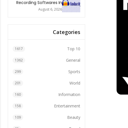
Recording Softwares In
2026
August 6, 2026
Categories
Top 10
1617
General
1362
Sports
299
World
201
Information
160
Entertainment
158
Beauty
109