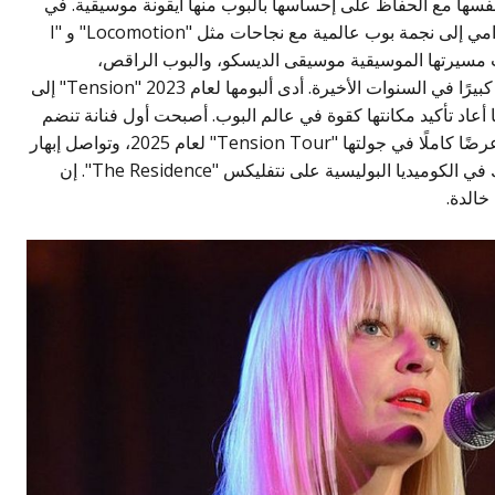
نفسها مع الحفاظ على إحساسها بالبوب منها أيقونة موسيقية. في
أواخر الثمانينيات، انتقلت من نجمة مسلسل درامي إلى نجمة بوب عالمية مع نجاحات مثل "Locomotion" و "I
 ما تتطور، شملت مسيرتها الموسيقية موسيقى الديسكو، والبوب الراقص،
والأصوات الإلكترونية. لقد حققت كايلي انتعاشًا كبيرًا في السنوات الأخيرة. أدى ألبومها لعام 2023 "Tension" إلى
وسي مع أغنية "Padam Padam"، مما أعاد تأكيد مكانتها كقوة في عالم البوب. أصبحت أول فنانة تنضم
إلى "21 Club" في "O2 Arena" بلندن مع 21 عرضًا كاملًا في جولتها "Tension Tour" لعام 2025، وتواصل إبهار
الجماهير. كما قامت كايلي بالتمثيل، بما في ذلك في الكوميديا البوليسية على نتفليكس "The Residence". إن
خالدة.