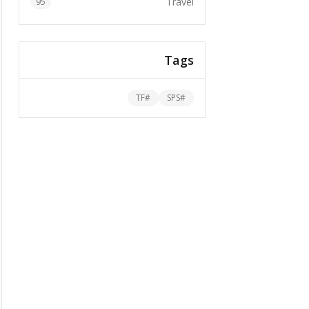
Travel
95
Tags
TF
#
SPS
#