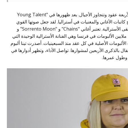
تينا أرينا هي كنز وطني أسترالي تمتد مسيرتها لأربعة عقود وتتجاوز الأجيال. بعد ظهورها في "Young Talent
ح كاتبات الأغاني والمغنيات في أستراليا. لقد جعل صوتها القوي
وأدائها العاطفي منها عنصرًا أساسيًا في الموسيقى الأسترالية. تعتبر أغاني "Chains" و "Sorrento Moon" و
لية. باعت ملايين الألبومات في فرنسا وهي الفنانة الأسترالية الوحيدة التي
لألبومات الأصلية في كل عقد منذ السبعينيات. أصدرت تينا ألبوم
Greatest Hits and Interpr" للاحتفال بالذكرى الأربعين لمشوارها. تواصل الأداء، وتظهر أدوارها في