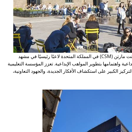
من بين أفضل مدارس الأزياء، تظل سنترال سانت مارتن (CSM) في المملكة المتحدة لاعبًا رئيسيًا في مشهد
بداعية واهتمامها بتطوير المواهب الإبداعية. تعزز المؤسسة التعليمية
التركيز الكبير على استكشاف الأفكار الجديدة، والجهود التعاونية،