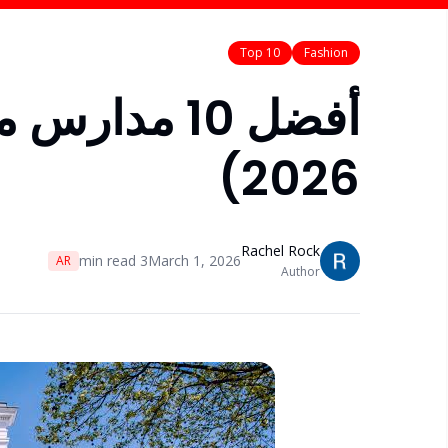
Top 10
Fashion
أفضل 10 مدا
2026)
Rachel Rock
min read
3
March 1, 2026
AR
Author