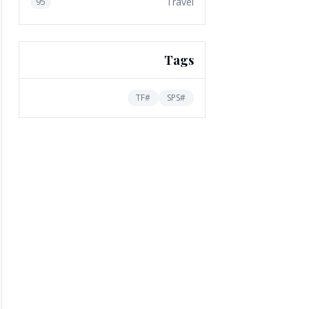
Travel
95
Tags
TF
#
SPS
#