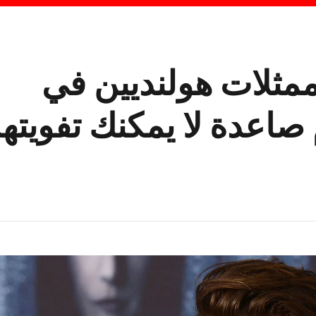
لين وممثلات هولنديين في