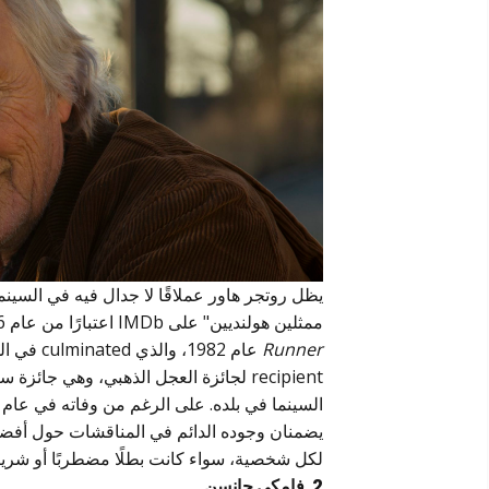
ممثلين هولنديين" على IMDb اعتبارًا من عام 2026. أداؤه الكهربائي كنسخة مكررة روي باتي في فيلم
Runner
عام 1982
recipient لجائزة العجل الذهبي، وهي جا
يضمنان وجوده الدائم في المناقشات حول أفضل ال
لكل شخصية، سواء كانت بطلًا مضطربًا أو شريرًا 
2. فامكي جانسن