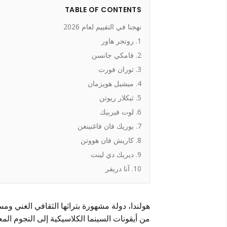
TABLE OF CONTENTS
نهجنا في التقييم لعام 2026
1. روتجر هاور
2. فامكي جانسن
3. توران فورت
4. ميشيل هويزمان
5. ثيكلار ريوتن
6. لوت فيربيك
7. يوريك فان فاغنينغن
8. كاريش فان هووتن
9. ديريك دي لينت
10. آنا دريفر
هولندا، دولة مشهورة بتراثها الثقافي الغني ومسا
من أيقونات السينما الكلاسيكية إلى النجوم الم