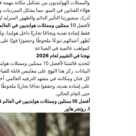
هؤلاء الفنانين في النمو، مما يشكل السرديات وي
تُدرك منشورتنا التأثير الدائم والظهور المتزايد له
لأفضل
10 ممثلين وممثلات هولنديين في العالم 2026
فقط إشادة نقدية ونجاحًا تجاريًا داخل هولندا، 
كمواهب عالمية في الصناعة.
نهجنا في التقييم لعام 2026
البيانات. ركز هذا النهج على مقاييس قابلة للقيا
كل فنان ومكانته في مشهد الترفيه العالمي. أخذ ت
على إشادة نقدية، وحققوا نجاحًا تجاريًا ملحوظً
حتى العام الحالي.
أفضل 10 ممثلين وممثلات هولنديين في العالم 2026:
1. روتجر هاور