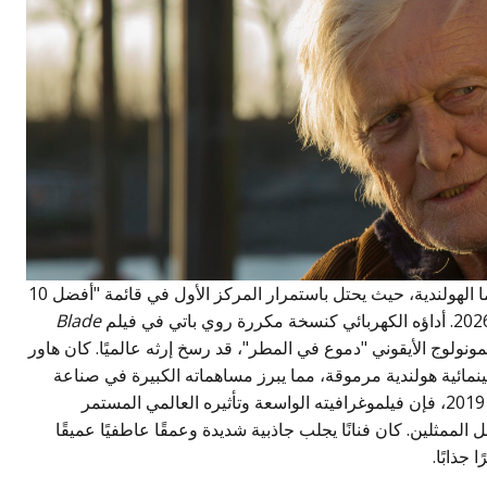
يظل روتجر هاور عملاقًا لا جدال فيه في السينما الهولندية، حيث يحتل باستمرار المركز الأول في قائمة "أفضل 10
Blade
، والذي culminated في المونولوج الأيقوني "دموع في المطر"، قد رسخ إرثه عالميًا. كان هاور
ئزة سينمائية هولندية مرموقة، مما يبرز مساهماته الكبيرة في صناعة
السينما في بلده. على الرغم من وفاته في عام 2019، فإن فيلموغرافيته الواسعة وتأثيره العالمي المستمر
ممثلين. كان فنانًا يجلب جاذبية شديدة وعمقًا عاطفيًا عميقًا
جذابًا.