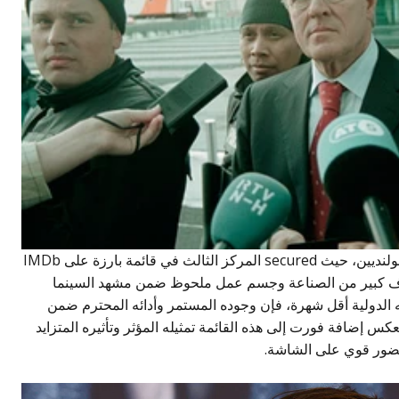
يُعتبر توران فورت موهبة بارزة بين الممثلين الهولنديين، حيث secured المركز الثالث في قائمة بارزة على IMDb
 إلى اعتراف كبير من الصناعة وجسم عمل ملحوظ ضمن مشهد السينما
ته الدولية أقل شهرة، فإن وجوده المستمر وأدائه المحترم ضمن
كس إضافة فورت إلى هذه القائمة تمثيله المؤثر وتأثيره المتزايد
ضور قوي على الشاشة.