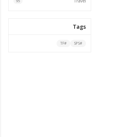
Travel
95
Tags
TF
#
SPS
#