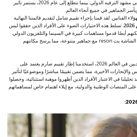
والممثلات الهولنديون من تشكيل مكانة مهمة في مشهد الترفيه الدولي. بينما نتطلع إلى عام 2026، يستمر تأثير
أسر الجماهير في جميع أنحاء العالم.
ؤلاء الفنانين. لقد قمنا بإجراء تقييم شامل لتقديم قائمتنا النهائية
. تسلط هذه الاختيارات الضوء على الأفراد الذين حققوا ليس
ولكنهم أيضًا قدموا مساهمات كبيرة في السينما والتلفزيون الدولي.
تُظهر أعمالهم تنوعًا ملحوظًا وحضورًا قويًا على الشاشة يت reson مع جماهير متنوعة، مما يرسخ مكانتهم
لتحديد قائمتنا لأفضل 10 ممثلين وممثلات هولنديين في العالم 2026، استخدمنا إطار تقييم صارم يعتمد على
س والإنجازات الأخيرة، مما يضمن تقييمًا مباشرًا وموضوعيًا لتأثير
حليلنا في الاعتبار الأفراد الذين أظهروا موهبة استثنائية، وحصلوا
ا على المنصات الوطنية والدولية، مع إيلاء اهتمام خاص لمساهماتهم