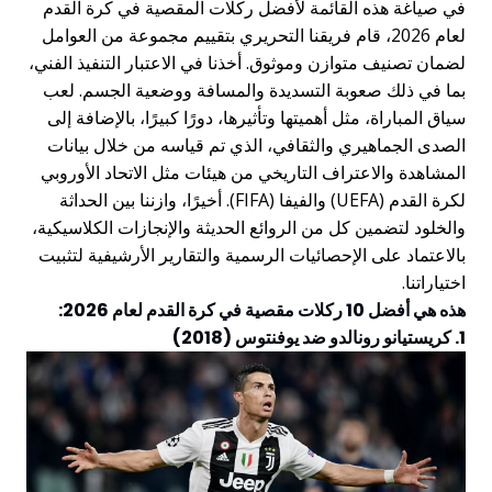
في صياغة هذه القائمة لأفضل ركلات المقصية في كرة القدم
لعام 2026، قام فريقنا التحريري بتقييم مجموعة من العوامل
لضمان تصنيف متوازن وموثوق. أخذنا في الاعتبار التنفيذ الفني،
بما في ذلك صعوبة التسديدة والمسافة ووضعية الجسم. لعب
سياق المباراة، مثل أهميتها وتأثيرها، دورًا كبيرًا، بالإضافة إلى
الصدى الجماهيري والثقافي، الذي تم قياسه من خلال بيانات
المشاهدة والاعتراف التاريخي من هيئات مثل الاتحاد الأوروبي
لكرة القدم (UEFA) والفيفا (FIFA). أخيرًا، وازننا بين الحداثة
والخلود لتضمين كل من الروائع الحديثة والإنجازات الكلاسيكية،
بالاعتماد على الإحصائيات الرسمية والتقارير الأرشيفية لتثبيت
اختياراتنا.
هذه هي أفضل 10 ركلات مقصية في كرة القدم لعام 2026:
1. كريستيانو رونالدو ضد يوفنتوس (2018)