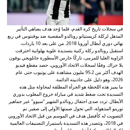
في سجلات تاريخ كرة القدم، قلما وُجد هدف يضاهي التأثير
المذهل لركلة كريستيانو رونالدو المقصية ضد يوفنتوس في ربع
نهائي دوري أبطال أوروبا 2018. من على بعد 10 ياردات،
استقبل رونالدو ركلة ركنية بتسديدة علوية بهلوانية اخترقت
الزاوية العليا للمرمى، تاركًا حارس الأسطورة جانلويجي بوفون
بلا حراك. وفقًا لسجلات الاتحاد الأوروبي، حصد مقطع فيديو
الهدف أكثر من 95.2 مليون مشاهدة على يوتيوب حتى عام
2026، وهو دليل على جاذبيته الدائمة.
ما يميز هذه اللحظة هو الجرأة المطلقة لمحاولة مثل هذه
التسديدة تحت ضغط شديد في مباراة خروج المغلوب بدوري
الأبطال. تردد صدى احتفال رونالدو الشهير "سيوو" عبر جماهير
تورينو المذهولة، التي تحول صمتها الأولي إلى صفير. تم
التصويت له كأفضل هدف في الموسم من قبل الاتحاد الأوروبي
في 2018، وتتصدر هذه التسديدة باستمرار التصنيفات العالمية