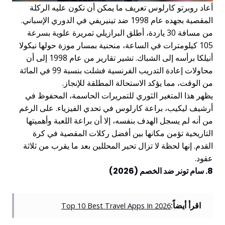
أعاد روبرتو كارلوس تعريف ما يمكن أن تكون عليه الركلة
المقصية بجهده عام 1998 ضد تينيريفي في الدوري الإسباني.
من مسافة 30 ياردة، أطلق البرازيلي تمريرة علوية بسرعة
105 كيلومترات في الساعة، منحنية بمسار موزة حولها نيكولا
أنيلكا برأسه إلى الشباك. تشير تقارير من عام 1998 إلى أن
محاولات إعادة التدريب الفرنسية فشلت بنسبة 99 في المائة
من الوقت، مما يؤكد الاستحالة المطلقة للإنجاز.
يظهر هذا المتغير الثوري للتمريرات الحاسمة، المحفوظ في
أرشيف ليكيب، براعة كارلوس في تحدي الفيزياء. على الرغم
من أنه لم يسجل الهدف بنفسه، إلا أن براعة اللعبة وأهميتها
التاريخية تؤمن مكانها بين أفضل ركلات المقصية في كرة
القدم. إنها لحظة لا تزال تحير المحللين بعد ما يقرب من ثلاثة
عقود.
8. سام تونر ضد الخصم (2026)
اقرأ أيضاً:
Top 10 Best Travel Apps In 2026