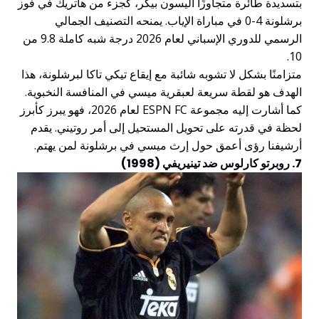
بتسديدة طائرة متجاوزًا أليسون بيكر، كجزء من هاتريك في فوز
برشلونة 4-0 في مباراة الإياب. يمنحه التصنيف الجمالي
الرسمي للدوري الإسباني لعام 2026 درجة شبه كاملة 9.8 من
10.
متزامنًا بشكل لا تشوبه شائبة مع إيقاع تيكي تاكا لبرشلونة، هذا
الهدف هو لقطة سريعة لعبقرية ميسي في المنافسة النخبوية.
كما أشارت إليه مجموعة ESPN FC لعام 2026، فهو يبرز كأبرز
لحظة في قدرته على تحويل المستحيل إلى أمر روتيني. يقدم
أرشيفنا رؤى أعمق حول إرث ميسي في برشلونة لمن يهتم.
7. روبرتو كارلوس ضد تينيريفي (1998)