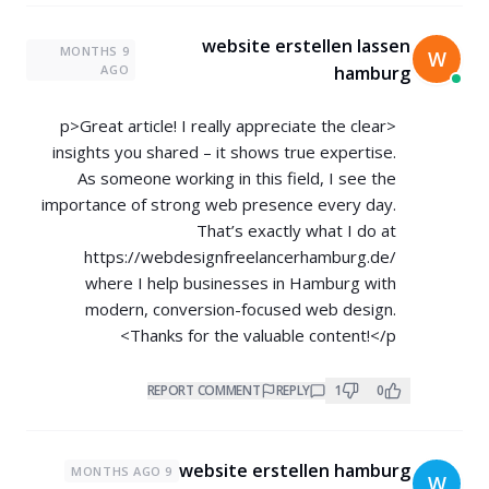
website erstellen lassen
9 MONTHS
W
AGO
hamburg
<p>Great article! I really appreciate the clear
insights you shared – it shows true expertise.
As someone working in this field, I see the
importance of strong web presence every day.
That’s exactly what I do at
https://webdesignfreelancerhamburg.de/
where I help businesses in Hamburg with
modern, conversion-focused web design.
Thanks for the valuable content!</p>
REPORT COMMENT
REPLY
1
0
website erstellen hamburg
9 MONTHS AGO
W