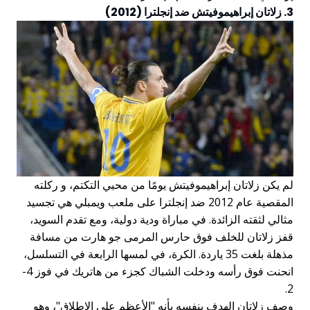
3. زلاتان إبراهيموفيتش ضد إنجلترا (2012)
لم يكن زلاتان إبراهيموفيتش يومًا من محبي التكتم، و ركلته
المقصية عام 2012 ضد إنجلترا على ملعب ويمبلي هي تجسيد
مثالي لثقته الزائدة. في مباراة ودية دولية، ومع تقدم السويد،
قفز زلاتان للخلف فوق حارس المرمى جو هارت من مسافة
مذهلة بلغت 35 ياردة. الكرة، في لمسها الرابعة في التسلسل،
انحنت فوق رأسه ودخلت الشباك كجزء من هاتريك في فوز 4-
2.
وصف زلاتان الهدف بنفسه بأنه "الأعظم على الإطلاق"، وهو