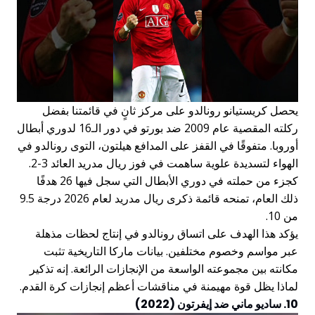
يحصل كريستيانو رونالدو على مركز ثانٍ في قائمتنا بفضل
ركلته المقصية عام 2009 ضد بورتو في دور الـ16 لدوري أبطال
أوروبا. متفوقًا في القفز على المدافع هيلتون، التوى رونالدو في
الهواء لتسديدة علوية ساهمت في فوز ريال مدريد العائد 3-2.
كجزء من حملته في دوري الأبطال التي سجل فيها 26 هدفًا
ذلك العام، تمنحه قائمة ذكرى ريال مدريد لعام 2026 درجة 9.5
من 10.
يؤكد هذا الهدف على اتساق رونالدو في إنتاج لحظات مذهلة
عبر مواسم وخصوم مختلفين. بيانات ماركا التاريخية تثبت
مكانته بين مجموعته الواسعة من الإنجازات الرائعة. إنه تذكير
لماذا يظل قوة مهيمنة في مناقشات أعظم إنجازات كرة القدم.
10. ساديو ماني ضد إيفرتون (2022)