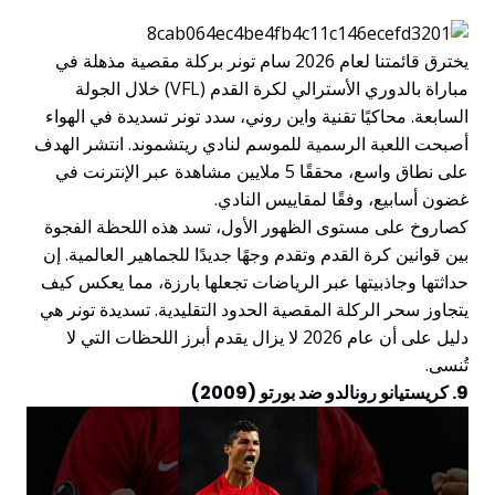
يخترق قائمتنا لعام 2026 سام تونر بركلة مقصية مذهلة في
مباراة بالدوري الأسترالي لكرة القدم (VFL) خلال الجولة
السابعة. محاكيًا تقنية واين روني، سدد تونر تسديدة في الهواء
أصبحت اللعبة الرسمية للموسم لنادي ريتشموند. انتشر الهدف
على نطاق واسع، محققًا 5 ملايين مشاهدة عبر الإنترنت في
غضون أسابيع، وفقًا لمقاييس النادي.
كصاروخ على مستوى الظهور الأول، تسد هذه اللحظة الفجوة
بين قوانين كرة القدم وتقدم وجهًا جديدًا للجماهير العالمية. إن
حداثتها وجاذبيتها عبر الرياضات تجعلها بارزة، مما يعكس كيف
يتجاوز سحر الركلة المقصية الحدود التقليدية. تسديدة تونر هي
دليل على أن عام 2026 لا يزال يقدم أبرز اللحظات التي لا
تُنسى.
9. كريستيانو رونالدو ضد بورتو (2009)