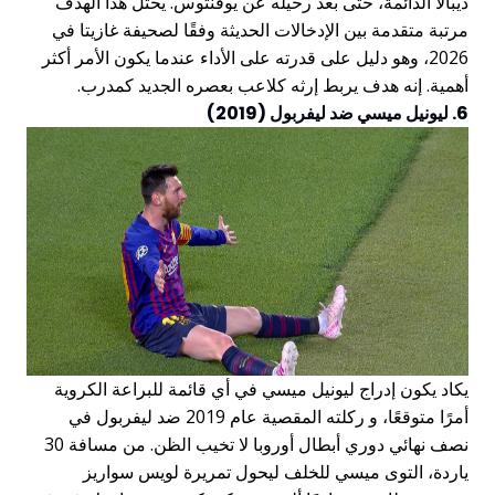
ديبالا الدائمة، حتى بعد رحيله عن يوفنتوس. يحتل هذا الهدف
مرتبة متقدمة بين الإدخالات الحديثة وفقًا لصحيفة غازيتا في
2026، وهو دليل على قدرته على الأداء عندما يكون الأمر أكثر
أهمية. إنه هدف يربط إرثه كلاعب بعصره الجديد كمدرب.
6. ليونيل ميسي ضد ليفربول (2019)
يكاد يكون إدراج ليونيل ميسي في أي قائمة للبراعة الكروية
أمرًا متوقعًا، و ركلته المقصية عام 2019 ضد ليفربول في
نصف نهائي دوري أبطال أوروبا لا تخيب الظن. من مسافة 30
ياردة، التوى ميسي للخلف ليحول تمريرة لويس سواريز