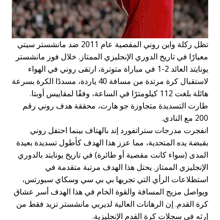
تظل ركلة واين روني المقصية عام 2011 ضد مانشستر سيتي
معيارًا في تاريخ الدوري الإنجليزي الممتاز. خلال فوز مانشستر
يونايتد العائد 2-1 في مباراة متوترة، ارتقى روني في الهواء
لاستقبال كرة مرتدة من مسافة 40 ياردة، مسددًا الكرة بسرعة
هائلة بلغت 112 كيلومترًا في الساعة، وفقًا لمقاييس أوبتا.
طارت التسديدة متجاوزة جو هارت، محققة هدف روني رقم
200 مع النادي.
انفجرت مدرجات ستراتفورد إند بالهتاف بينما احتفل روني
بقبضة يده المتحدية، مما عزز هذا الهدف كأطول تسديدة بعيدة
المدى (سواء كانت مقصية أو طائرة) في تاريخ يونايتد بالدوري
الإنجليزي الممتاز. يحتل هذا الهدف مرتبة متقدمة في
استطلاعات الرأي التي تجريها بي بي سي وسكاي سبورتس،
ويواصل مزيج المسافة والقوة الخام في هذا الهدف أسر عشاق
كرة القدم. إن الرهانات العالية لديربي مانشستر تزيد فقط من
إرثه في سجلات كرة القدم الإنجليزية.