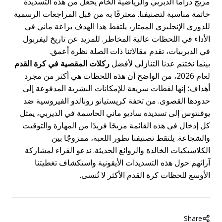
مزيج دراما الديربي والرياضية الخام يجعل من هذه التسديدة
خاتمة مناسبة لتصنيفنا. معترفًا به من قبل المراجعات الرسمية
للدوري الإنجليزي الممتاز، يلتقط هذا الهدف براعة ماني في
الأداء في اللحظات عالية المخاطر. للمزيد عن تاريخ ليفربول
في الديربيات، تقدم مقالاتنا ذات الصلة نظرة أعمق.
بينما نختتم عدنا التنازلي لأفضل
ركلات المقصية في كرة القدم
لعام 2026، من الواضح أن هذه اللحظات هي أكثر من مجرد
أهداف؛ إنها لقطات سريعة للإمكانات البشرية المدفوعة إلى
حدودها القصوى. من تحفة كريستيانو رونالدو الفيروسية ضد
يوفنتوس إلى تسديدة ساديو ماني الحاسمة في الديربي، يمثل
كل إدخال في هذه القائمة مزيجًا فريدًا من المهارة والتوقيت
والشجاعة. يلتقط تصنيفنا تطور اللعبة، ممزوجًا بين
الكلاسيكيات الخالدة والروائع الحديثة. ندعو القراء لمشاركة
آرائهم حول هذه التسديدات الأيقونية واستكشاف تغطيتنا
الأوسع للحظات كرة القدم الأكثر لا تُنسى.
Share