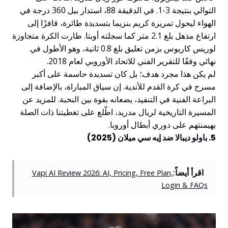
التوالي بنتيجة 3-1. في الدقيقة 88، استدار بيل 360 درجة في
الهواء ليحول تمريرة كريم بنزيما بتسديدة طائرة، قافزًا إلى
ارتفاع مذهل بلغ 2.1 متر كما سجلته أوبتا. طارت الكرة متجاوزة
لوريس كاريوس بزمن تعليق بلغ 0.8 ثانية، وهو الأطول في
نهائي وفقًا للتقرير الفني للاتحاد الأوروبي لعام 2018.
لم يكن هذا مجرد هدف؛ بل كان تسديدة حاسمة على أكبر
مسرح في كرة القدم للأندية. إن سياق المباراة، بالإضافة إلى
البراعة الفنية في التنفيذ، يضعانه بقوة بين النخبة. للمزيد عن
المسيرة التاريخية لريال مدريد، اطّلع على تغطيتنا ذات الصلة
بهيمنتهم على دوري أبطال أوروبا.
5. باولو ديبالا ضد إيه سي ميلان (2025)
اقرأ أيضاً:
Vapi AI Review 2026: AI, Pricing, Free Plan,
Login & FAQs