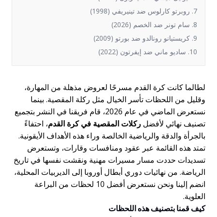
7. روبرتو كارلوس ضد تينيريفي (1998)
8. سام تونر ضد الخصم (2026)
9. كريستيانو رونالدو ضد بورتو (2009)
10. ساديو ماني ضد إيفرتون (2022)
لطالما كانت كرة القدم مسرحًا لعروض مذهلة من المهارة،
وقليل من اللحظات تأسر الخيال مثل ركلة المقصية. بينما
نستعرض الماضي في عام 2026، قام فريقنا في النشر بتجميع
تصنيف نهائي لأفضل
ركلات المقصية في كرة القدم
، احتفاءً
بالجرأة والدقة والرياضية الخالصة وراء هذه الأهداف الأيقونية.
تمتد هذه القائمة عبر عقود ومنافسات وقارات، وتستعرض
تسديدات حددت مسار مسيرات مهنية ونقشت نفسها في تاريخ
الرياضة. من نهائيات دوري أبطال أوروبا إلى الديربيات المحلية،
انضم إلينا ونحن نستعرض أفضل 10 لحظات من البراعة
العلوية.
كيف قمنا بتصنيف هذه اللحظات