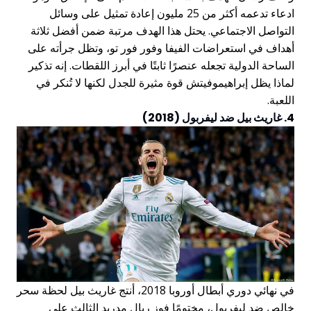
ادعاء تدعمه أكثر من 25 مليون إعادة تمثيل على وسائل
التواصل الاجتماعي. يحتل هذا الهدف مرتبة ضمن أفضل ثلاثة
أهداف في استعراضات الفيفا وفور فور تو، وتظل جرأته على
الساحة الدولية تجعله عنصرًا ثابتًا في أبرز اللقطات. إنه تذكير
لماذا يظل إبراهيموفيتش قوة مثيرة للجدل لكنها لا تُنكر في
اللعبة.
4. غاريث بيل ضد ليفربول (2018)
في نهائي دوري أبطال أوروبا 2018، أنتج غاريث بيل لحظة سحر
خالص ضد ليفربول، مختومًا فوز ريال مدريد الثالث على