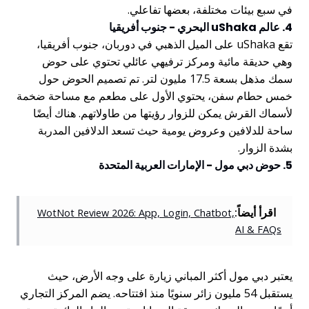
في سبع بيئات مختلفة، بعضها تفاعلي.
4. عالم uShaka البحري - جنوب أفريقيا
تقع uShaka على الميل الذهبي في دوربان، جنوب أفريقيا،
وهي حديقة مائية ومركز ترفيهي عائلي تحتوي على حوض
سمك مذهل بسعة 17.5 مليون لتر. تم تصميم الحوض حول
خمس حطام سفن، يحتوي الأول على مطعم مع مساحة ضخمة
لأسماك القرش يمكن للزوار رؤيتها من طاولاتهم. هناك أيضًا
ساحة للدلافين وعروض يومية حيث تسعد الدلافين المدربة
بشدة الزوار.
5. حوض دبي مول - الإمارات العربية المتحدة
اقرأ أيضاً:
WotNot Review 2026: App, Login, Chatbot,
AI & FAQs
يعتبر دبي مول أكثر المباني زيارة على وجه الأرض، حيث
يستقبل 54 مليون زائر سنويًا منذ افتتاحه. يضم المركز التجاري