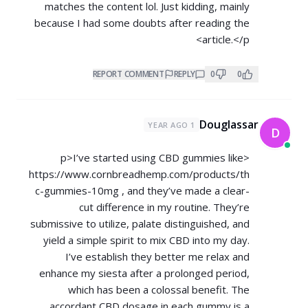
matches the content lol. Just kidding, mainly
because I had some doubts after reading the
article.</p>
REPORT COMMENT
REPLY
0
0
Douglassar
1 YEAR AGO
D
<p>I’ve started using CBD gummies like
https://www.cornbreadhemp.com/products/th
c-gummies-10mg
, and they’ve made a clear-
cut difference in my routine. They’re
submissive to utilize, palate distinguished, and
yield a simple spirit to mix CBD into my day.
I’ve establish they better me relax and
enhance my siesta after a prolonged period,
which has been a colossal benefit. The
accordant CBD dosage in each gummy is a