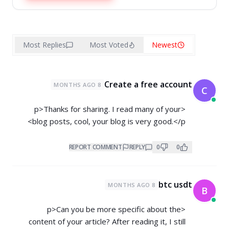
Most Replies
Most Voted
Newest
Create a free account
8 MONTHS AGO
C
<p>Thanks for sharing. I read many of your
blog posts, cool, your blog is very good.</p>
REPORT COMMENT
REPLY
0
0
btc usdt
8 MONTHS AGO
B
<p>Can you be more specific about the
content of your article? After reading it, I still