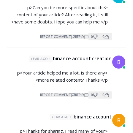
<p>Can you be more specific about the
content of your article? After reading it, I still
have some doubts. Hope you can help me.</p>
REPORT COMMENT
REPLY
0
0
binance account creation
1 YEAR AGO
B
<p>Your article helped me a lot, is there any
more related content? Thanks!</p>
REPORT COMMENT
REPLY
0
0
binance account
1 YEAR AGO
B
<p>Thanks for sharing. I read many of your