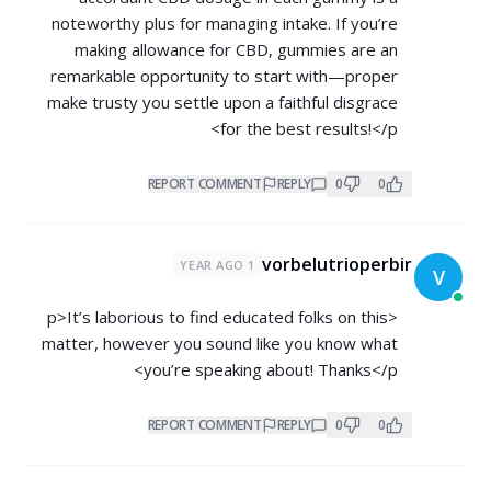
noteworthy plus for managing intake. If you’re
making allowance for CBD, gummies are an
remarkable opportunity to start with—proper
make trusty you settle upon a faithful disgrace
for the best results!</p>
REPORT COMMENT
REPLY
0
0
vorbelutrioperbir
1 YEAR AGO
V
<p>It’s laborious to find educated folks on this
matter, however you sound like you know what
you’re speaking about! Thanks</p>
REPORT COMMENT
REPLY
0
0