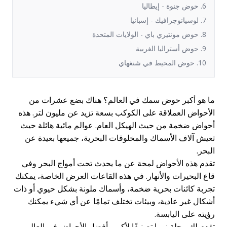
6. حوض جنوة - إيطاليا
7. لوسيانوجرافيك - إسبانيا
8. حوض مونتيري باي - الولايات المتحدة
9. حوض أستراليا الغربية
10. حوض المحيط في شنغهاي
ما هو أكبر حوض سمك في العالم؟ هناك بضع عشرات من
الأحواض العملاقة على الكوكب بسعة تزيد عن مليون لتر. هذه
أحواض ضخمة من حيث الهيكل العام. عوالم مائية هائلة حيث
تعيش آلاف الأسماك والمخلوقات البحرية، جميعها بعيدة عن
البحر.
تقدم هذه الأحواض لمحة عن ما يحدث تحت أمواج البحر وفي
قاع البحيرات والأنهار. في هذه القاعات العرض الخاصة، يمكنك
تجربة كائنات بحرية ضخمة، وأسماك ملونة بشكل حيوي أو ذات
أشكال غير عادية، وبيئات تختلف تمامًا عن أي شيء يمكنك
رؤيته على اليابسة.
تقدم لك مجلة نوبيا تصنيفًا لأكبر وأفضل الأحواض في العالم