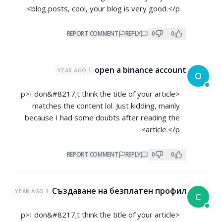
blog posts, cool, your blog is very good.</p>
REPORT COMMENT
REPLY
0
0
open a binance account
1 YEAR AGO
O
<p>I don&#8217;t think the title of your article
matches the content lol. Just kidding, mainly
because I had some doubts after reading the
article.</p>
REPORT COMMENT
REPLY
0
0
Създаване на безплатен профил
1 YEAR AGO
С
<p>I don&#8217;t think the title of your article