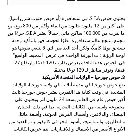
يحتوي حوض S.E.A. في سنغافورة (أو حوض جنوب شرق آسيا)
على أكثر من 12 مليون جالون من الماء وأكثر من 800 نوع، مع
ما يقرب من 100,000 ساكن مائي إجمالاً. يعتبر S.E.A. جزءًا من
مجمع منتجع عالم سنغافورة. نظرًا لحجمه، فهو بالتأكيد وجهة
تستحق يومًا كاملًا، ولكن أحد العناصر التي لا ينبغي تفويتها هو
لوحة الرؤية ذات الورقة الواحدة في عرض "المحيط الواسع"
في الحوض. هذه النافذة بعرض يقارب 120 قدمًا وارتفاع 27
قدمًا، وتوفر مناظر لـ 120 نوعًا مختلفًا.
3. حوض جورجيا - الولايات المتحدة الأمريكية
يقع حوض جورجيا في مدينة أتلانتا، في ولاية جورجيا، الولايات
المتحدة. في وقت كتابة هذا التقرير، يعتبر حوض جورجيا ثالث
أكبر حوض عام في العالم بسعة 24 مليون لتر ويحتوي على
مجموعة واسعة من الكائنات البحرية، بما في ذلك الحيتان
البيضاء، والدلافين، وأسماك القرش الحوتية، وأشعة مانتا،
والبطاريق، والتماسيح، وأسود البحر في كاليفورنيا، والعديد من
الأنواع الأصغر من الأسماك واللافقاريات. يتم عرض الكائنات