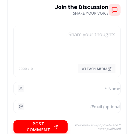
Join the Discussion
SHARE YOUR VOICE
ATTACH MEDIA
/ 2000
0
POST
* Your email is kept private and
never published.
COMMENT