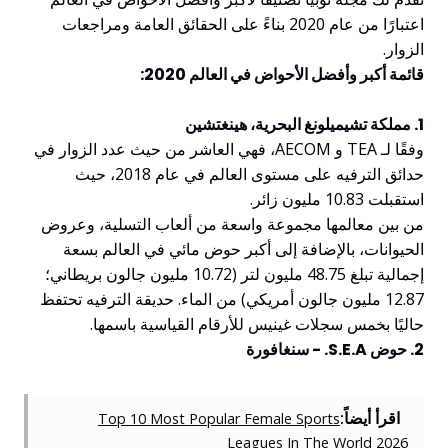
اعتبارًا من عام 2020 بناءً على الحقائق العامة ومراجعات
الزوار.
قائمة أكبر وأفضل الأحواض في العالم 2020:
1. مملكة تشيميلونغ البحرية، هينغتشين
وفقًا لـ TEA و AECOM، فهي العاشر من حيث عدد الزوار في
حدائق الترفيه على مستوى العالم في عام 2018، حيث
استقبلت 10.83 مليون زائر.
من بين معالمها مجموعة واسعة من ألعاب التسلية، وعروض
الحيوانات، بالإضافة إلى أكبر حوض مائي في العالم بسعة
إجمالية تبلغ 48.75 مليون لتر (10.72 مليون جالون بريطاني؛
12.87 مليون جالون أمريكي) من الماء. حديقة الترفيه تحتفظ
حاليًا بخمس سجلات غينيس للأرقام القياسية باسمها.
2. حوض S.E.A. - سنغافورة
اقرأ أيضاً:
Top 10 Most Popular Female Sports
Leagues In The World 2026