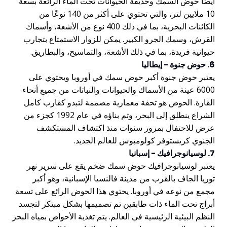
أيضًا حوض السمك وحديقة الحيوانات تحت الماء الرائعة بسعة
10 ملايين لتر، والتي تحتوي على أكثر من 140 نوعًا من
الكائنات البحرية، بما في ذلك 400 نوع من الأشعة، وأسماك
القرش، وسمك الجرو الكبير. يمكن للزوار الاستمتاع بتجارب
حيوانية فريدة، بما في ذلك الأشعة، والتماسيح، والبطاريق.
6. حوض جنوة - إيطاليا
يعتبر حوض جنوة أكبر حوض سمك في أوروبا ويحتوي على
6000 عينة من الأسماك والحيوانات والنباتات من جميع أنحاء
القارة. الحوض هو تحفة معمارية مصممة لتبدو كقارب كامل
الشراع ينطلق إلى البحر، وتم بناؤه في عام 1992 كجزء من
عرض للاحتفال بمرور سنوات منذ اكتشاف المستكشف
الجنوي كريستوفر كولومبوس للعالم الجديد.
7. لوسيانوجرافيك - إسبانيا
يعتبر لوسيانوجرافيك حوض سمك ضخم يقع على سرير نهر
توريا الجاف بالقرب من مدينة فالنسيا الإسبانية، وهو أكبر
مجمع من نوعه في أوروبا. يحتوي هذا الحوض الرائع على تسعة
أبراج تحت الماء ذات طابقين تم تصميمها بشكل مبتكر لتجسد
النظم البيئية الرئيسية في العالم. يتم تغذية الأحواض بمياه البحر