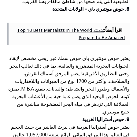
الطبيعية التي يتم ضخها من شاطئ مالفا-روسا القريب.
8. حوض مونتيري باي - الولايات المتحدة
اقرأ أيضاً:
Top 10 Best Mentalists In The World 2026:
Prepare to Be Amazed
يعتبر حوض مونتيري باي حوض سمك غير ربحي مخصص لإنقاذ
الحيوانات البحرية المتضررة والعالقة، بما في ذلك ثعالب البحر
وحتى البطاريق الأفريقية! يضم المرفق أسماك القرش،
والسلاحف، وأكثر من 1700 نوع من الحيوانات واللافقاريات
والأسماك وطيور البحر والشاطئ والنباتات. يتمتع M.B.A. بميزة
كونه الحوض الوحيد الذي يضم غابة حية من الأعشاب البحرية
العملاقة التي تزدهر في مياه البحر المضخوخة مباشرة من
خليج مونتيري.
9. حوض أستراليا الغربية
يعتبر حوض أستراليا الغربية في بيرث العاشر من حيث الحجم
في العالم. هذا المرفق المائي الرائع بسعة 1,057,000 جالون