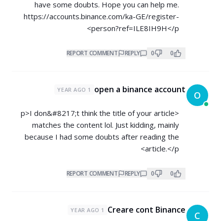
have some doubts. Hope you can help me.
https://accounts.binance.com/ka-GE/register-
person?ref=ILE8IH9H</p>
REPORT COMMENT
REPLY
0
0
open a binance account
1 YEAR AGO
O
<p>I don&#8217;t think the title of your article
matches the content lol. Just kidding, mainly
because I had some doubts after reading the
article.</p>
REPORT COMMENT
REPLY
0
0
Creare cont Binance
1 YEAR AGO
C