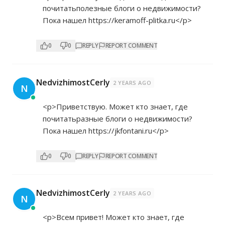
почитатьполезные блоги о недвижимости?
Пока нашел
https://keramoff-plitka.ru</p>
0
0
REPLY
REPORT COMMENT
NedvizhimostCerly
2 YEARS AGO
N
<p>Приветствую. Может кто знает, где
почитатьразные блоги о недвижимости?
Пока нашел
https://jkfontani.ru</p>
0
0
REPLY
REPORT COMMENT
NedvizhimostCerly
2 YEARS AGO
N
<p>Всем привет! Может кто знает, где