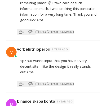
remaining phase 🙂 I take care of such
information much. I was seeking this particular
information for a very long time. Thank you and
good luck.</p>
0
1
REPLY
REPORT COMMENT
vorbelutr ioperbir
1 YEAR AGO
V
<p>But wanna input that you have a very
decent site, I like the design it really stands
out.</p>
0
0
REPLY
REPORT COMMENT
binance skapa konto
1 YEAR AGO
B