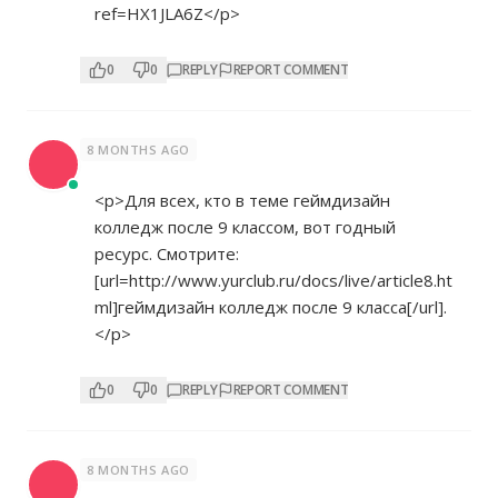
ref=HX1JLA6Z</p>
0
0
REPLY
REPORT COMMENT
8 MONTHS AGO
<p>Для всех, кто в теме геймдизайн
колледж после 9 классом, вот годный
ресурс. Смотрите:
[url=
http://www.yurclub.ru/docs/live/article8.ht
ml]геймдизайн
колледж после 9 класса[/url].
</p>
0
0
REPLY
REPORT COMMENT
8 MONTHS AGO