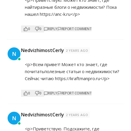
<p>Приветствую. Может кто знает, где
найтиразные блоги о недвижимости? Пока
нашел
https://anc-k.ru</p>
0
0
REPLY
REPORT COMMENT
NedvizhimostCerly
2 YEARS AGO
N
<p>Всем привет! Может кто знает, где
почитатьполезные статьи о недвижимости?
Сейчас читаю
https://kraftmanpro.ru</p>
0
0
REPLY
REPORT COMMENT
NedvizhimostCerly
2 YEARS AGO
N
<p>Приветствую. Подскажите, где