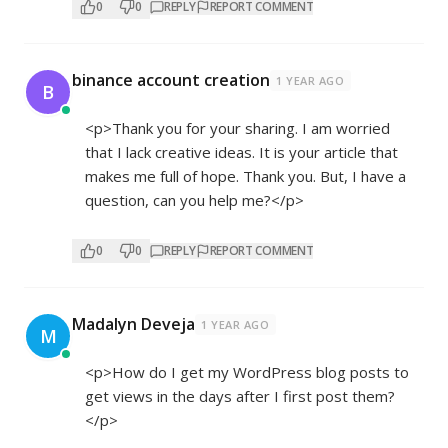
0
0
REPLY
REPORT COMMENT
binance account creation
1 YEAR AGO
B
<p>Thank you for your sharing. I am worried
that I lack creative ideas. It is your article that
makes me full of hope. Thank you. But, I have a
question, can you help me?</p>
0
0
REPLY
REPORT COMMENT
Madalyn Deveja
1 YEAR AGO
M
<p>How do I get my WordPress blog posts to
get views in the days after I first post them?
</p>