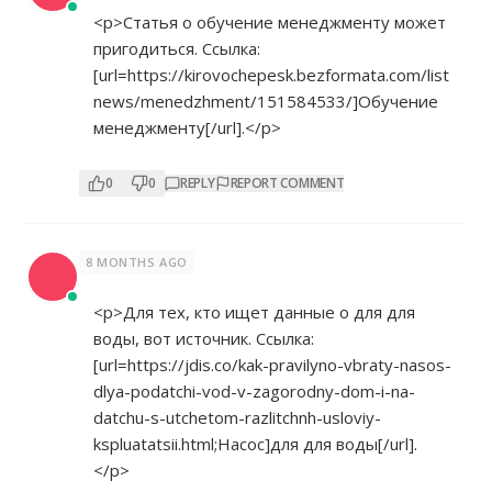
<p>Статья о обучение менеджменту может
пригодиться. Ссылка:
[url=
https://kirovochepesk.bezformata.com/list
news/menedzhment/151584533/]Обучение
менеджменту[/url].</p>
0
0
REPLY
REPORT COMMENT
8 MONTHS AGO
<p>Для тех, кто ищет данные о для для
воды, вот источник. Ссылка:
[url=
https://jdis.co/kak-pravilyno-vbraty-nasos-
dlya-podatchi-vod-v-zagorodny-dom-i-na-
datchu-s-utchetom-razlitchnh-usloviy-
kspluatatsii.html;Насос]для
для воды[/url].
</p>