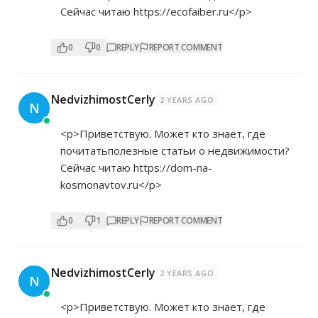
Сейчас читаю
https://ecofaiber.ru</p>
0
0
REPLY
REPORT COMMENT
NedvizhimostCerly
2 YEARS AGO
N
<p>Приветствую. Может кто знает, где
почитатьполезные статьи о недвижимости?
Сейчас читаю
https://dom-na-
kosmonavtov.ru</p>
0
1
REPLY
REPORT COMMENT
NedvizhimostCerly
2 YEARS AGO
N
<p>Приветствую. Может кто знает, где