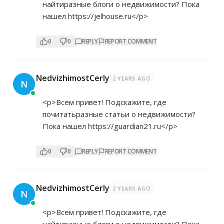
найтиразные блоги о недвижимости? Пока
нашел
https://jelhouse.ru</p>
0
0
REPLY
REPORT COMMENT
NedvizhimostCerly
2 YEARS AGO
N
<p>Всем привет! Подскажите, где
почитатьразные статьи о недвижимости?
Пока нашел
https://guardian21.ru</p>
0
0
REPLY
REPORT COMMENT
NedvizhimostCerly
2 YEARS AGO
N
<p>Всем привет! Подскажите, где