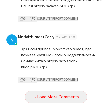
найтиразные статьи о недвижимости? Пока
нашел
https://avakan74.ru</p>
0
0
REPLY
REPORT COMMENT
NedvizhimostCerly
2 YEARS AGO
N
<p>Всем привет! Может кто знает, где
почитатьразные блоги о недвижимости?
Сейчас читаю
https://art-salon-
hudojnik.ru</p>
0
0
REPLY
REPORT COMMENT
Load More Comments