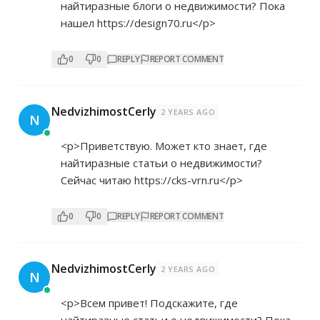
найтиразные блоги о недвижимости? Пока
нашел
https://design70.ru</p>
0
0
REPLY
REPORT COMMENT
NedvizhimostCerly
2 YEARS AGO
N
<p>Приветствую. Может кто знает, где
найтиразные статьи о недвижимости?
Сейчас читаю
https://cks-vrn.ru</p>
0
0
REPLY
REPORT COMMENT
NedvizhimostCerly
2 YEARS AGO
N
<p>Всем привет! Подскажите, где