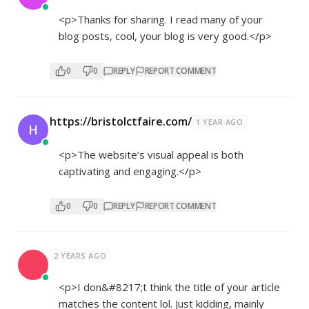
<p>Thanks for sharing. I read many of your
blog posts, cool, your blog is very good.</p>
0
0
REPLY
REPORT COMMENT
https://bristolctfaire.com/
1 YEAR AGO
H
<p>The website’s visual appeal is both
captivating and engaging.</p>
0
0
REPLY
REPORT COMMENT
2 YEARS AGO
<p>I don&#8217;t think the title of your article
matches the content lol. Just kidding, mainly