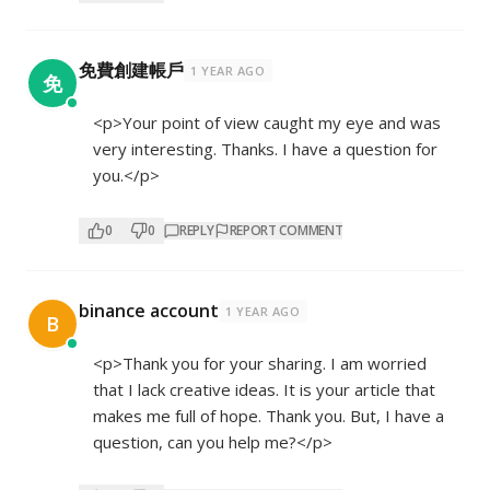
免費創建帳戶
1 YEAR AGO
免
<p>Your point of view caught my eye and was
very interesting. Thanks. I have a question for
you.</p>
0
0
REPLY
REPORT COMMENT
binance account
1 YEAR AGO
B
<p>Thank you for your sharing. I am worried
that I lack creative ideas. It is your article that
makes me full of hope. Thank you. But, I have a
question, can you help me?</p>