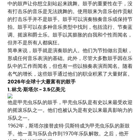
中的鼓声让你想立刻站起来跳舞。鼓手的重要性在于，没
有打击乐的音乐是无法跳舞的。使用鼓来为音乐创作贡献
的打击乐手并不是鼓手。鼓手可以演奏独奏音乐或保持节
拍。鼓手可以在多种音乐类型中找到，包括流行、节奏蓝
调、摇滚和爵士乐。鼓手以其膨胀的自我和个性而闻名，
但并不是所有人都疯狂。
简单来说，鼓手就是演奏鼓的人。他们为节拍做出贡献，
形成任何音乐表演的基础。此外，尽管大多数鼓手因在乐
队中的工作而闻名，但也有一些以独奏表演而闻名。随着
名气的增长，这些鼓手通过他们的职业积累了大量财富。
2026年全球十大最富有的鼓手
1. 林戈·斯塔尔 - 3.5亿美元
他是甲壳虫乐队的鼓手，甲壳虫乐队是有史以来最受欢迎
的摇滚乐队之一。他们也被认为是有史以来最具影响力的
乐队之一。
1962年，斯塔尔接替皮特·贝斯特成为甲壳虫乐队的新鼓
手。他一直与乐队合作到1970年乐队解散。之后，他开