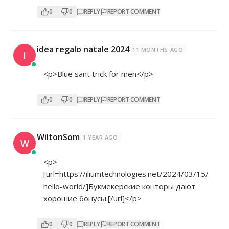
0
0
REPLY
REPORT COMMENT
idea regalo natale 2024
11 MONTHS AGO
I
<p>Blue sant trick for men</p>
0
0
REPLY
REPORT COMMENT
WiltonSom
1 YEAR AGO
W
<p>
[url=
https://iliumtechnologies.net/2024/03/15/
hello-world/]Букмекерские
конторы дают
хорошие бонусы.[/url]</p>
0
0
REPLY
REPORT COMMENT