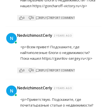
найтиразные блоги о недвижимости? Пока
нашел
https://goncharoff-victory.ru</p>
0
0
REPLY
REPORT COMMENT
NedvizhimostCerly
2 YEARS AGO
N
<p>Всем привет! Подскажите, где
найтиполезные блоги о недвижимости?
Пока нашел
https://gavrilov-sergey.ru</p>
0
0
REPLY
REPORT COMMENT
NedvizhimostCerly
2 YEARS AGO
N
<p>Приветствую. Подскажите, где
почитатьразные статьи о недвижимости?