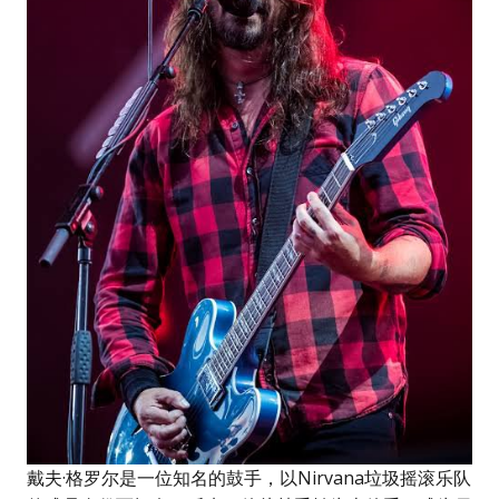
戴夫·格罗尔是一位知名的鼓手，以Nirvana垃圾摇滚乐队