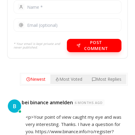
POST
* Your email is kept private and
never published.
COMMENT
Newest
Most Voted
Most Replies
bei binance anmelden
6 MONTHS AGO
B
<p>Your point of view caught my eye and was
very interesting. Thanks. I have a question for
you.
https://www.binance.info/ro/register?