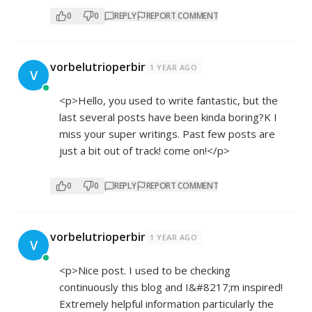
0
0
REPLY
REPORT COMMENT
vorbelutrioperbir
1 YEAR AGO
V
<p>Hello, you used to write fantastic, but the
last several posts have been kinda boring?K I
miss your super writings. Past few posts are
just a bit out of track! come on!</p>
0
0
REPLY
REPORT COMMENT
vorbelutrioperbir
1 YEAR AGO
V
<p>Nice post. I used to be checking
continuously this blog and I&#8217;m inspired!
Extremely helpful information particularly the