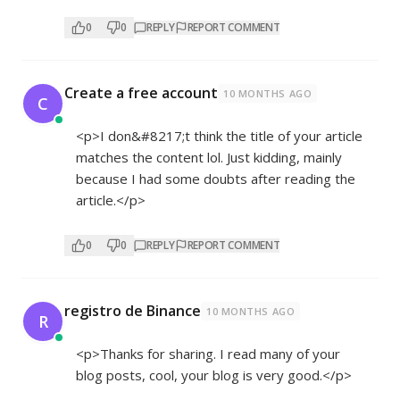
0
0
REPLY
REPORT COMMENT
Create a free account
10 MONTHS AGO
C
<p>I don&#8217;t think the title of your article
matches the content lol. Just kidding, mainly
because I had some doubts after reading the
article.</p>
0
0
REPLY
REPORT COMMENT
registro de Binance
10 MONTHS AGO
R
<p>Thanks for sharing. I read many of your
blog posts, cool, your blog is very good.</p>