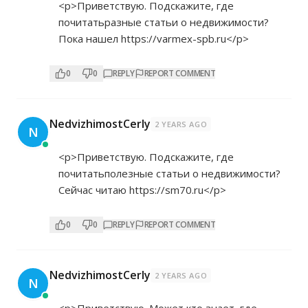
<p>Приветствую. Подскажите, где
почитатьразные статьи о недвижимости?
Пока нашел
https://varmex-spb.ru</p>
0
0
REPLY
REPORT COMMENT
NedvizhimostCerly
2 YEARS AGO
N
<p>Приветствую. Подскажите, где
почитатьполезные статьи о недвижимости?
Сейчас читаю
https://sm70.ru</p>
0
0
REPLY
REPORT COMMENT
NedvizhimostCerly
2 YEARS AGO
N