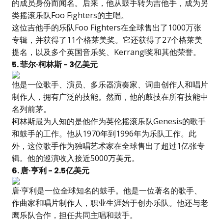
的成员身份而闻名。后来，他从鼓手转为吉他手，成为另
类摇滚乐队Foo Fighters的主唱。
这位吉他手的乐队Foo Fighters在全球售出了1000万张
专辑，并获得了11个格莱美奖。它还获得了27个格莱美
提名，以及多个英国音乐奖、Kerrang!奖和其他荣誉。
5. 菲尔·柯林斯 - 3亿美元
他是一位歌手、演员、多乐器演奏家、词曲创作人和唱片
制作人，拥有广泛的技能。然而，他的鼓技在所有技能中
名列前茅。
柯林斯最为人知的是他作为英伦摇滚乐队Genesis的歌手
和鼓手的工作。他从1970年到1996年为乐队工作。此
外，这位歌手作为独唱艺术家在全球售出了超过1亿张专
辑。他的巡演收入接近5000万美元。
6. 唐·亨利 - 2.5亿美元
唐·亨利是一位全球知名的鼓手。他是一位著名的歌手、
作曲家和唱片制作人，职业生涯始于创办乐队。他还与老
鹰乐队合作，担任共同主唱和鼓手。