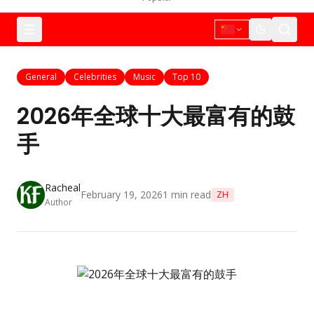
General
Celebrities
Music
Top 10
2026年全球十大最富有的鼓
手
Racheal
February 19, 2026
1
min read
ZH
Author