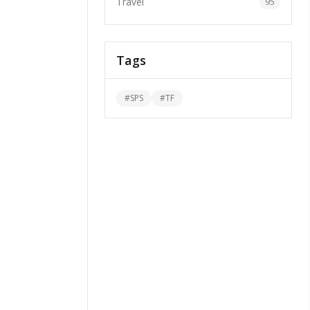
Travel
95
Tags
#
SPS
#
TF