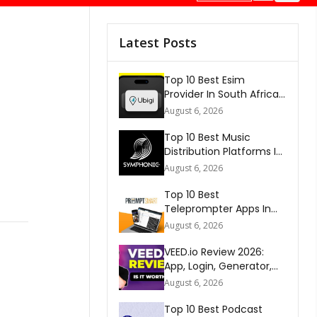
Latest Posts
Top 10 Best Esim
Provider In South Africa
2026
August 6, 2026
Top 10 Best Music
Distribution Platforms In
The World 2026
August 6, 2026
Top 10 Best
Teleprompter Apps In
2026
August 6, 2026
VEED.io Review 2026:
App, Login, Generator,
Download, AI & FAQs
August 6, 2026
Top 10 Best Podcast