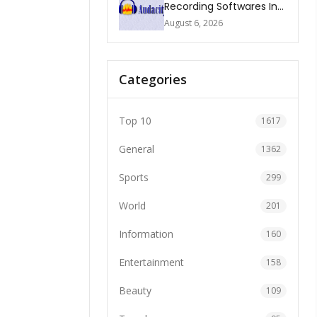
Recording Softwares In
2026
August 6, 2026
Categories
Top 10
1617
General
1362
Sports
299
World
201
Information
160
Entertainment
158
Beauty
109