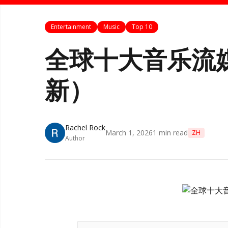
Entertainment
Music
Top 10
全球十大音乐流媒
新）
Rachel Rock
March 1, 2026
1
min read
ZH
Author