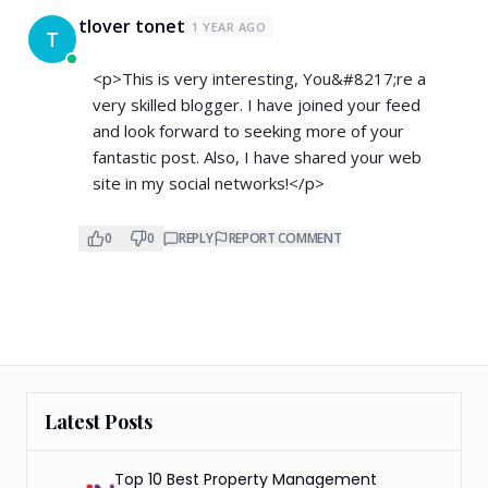
tlover tonet
1 YEAR AGO
T
<p>This is very interesting, You&#8217;re a
very skilled blogger. I have joined your feed
and look forward to seeking more of your
fantastic post. Also, I have shared your web
site in my social networks!</p>
0
0
REPLY
REPORT COMMENT
Latest Posts
Top 10 Best Property Management