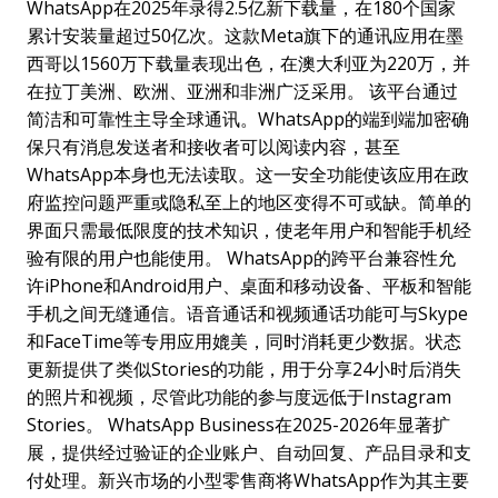
WhatsApp在2025年录得2.5亿新下载量，在180个国家
累计安装量超过50亿次。这款Meta旗下的通讯应用在墨
西哥以1560万下载量表现出色，在澳大利亚为220万，并
在拉丁美洲、欧洲、亚洲和非洲广泛采用。 该平台通过
简洁和可靠性主导全球通讯。WhatsApp的端到端加密确
保只有消息发送者和接收者可以阅读内容，甚至
WhatsApp本身也无法读取。这一安全功能使该应用在政
府监控问题严重或隐私至上的地区变得不可或缺。简单的
界面只需最低限度的技术知识，使老年用户和智能手机经
验有限的用户也能使用。 WhatsApp的跨平台兼容性允
许iPhone和Android用户、桌面和移动设备、平板和智能
手机之间无缝通信。语音通话和视频通话功能可与Skype
和FaceTime等专用应用媲美，同时消耗更少数据。状态
更新提供了类似Stories的功能，用于分享24小时后消失
的照片和视频，尽管此功能的参与度远低于Instagram
Stories。 WhatsApp Business在2025-2026年显著扩
展，提供经过验证的企业账户、自动回复、产品目录和支
付处理。新兴市场的小型零售商将WhatsApp作为其主要