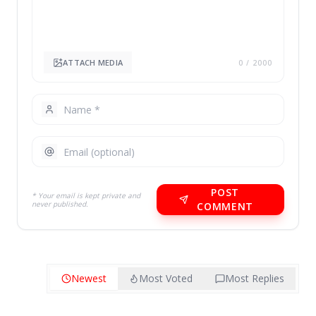
ATTACH MEDIA
0
/ 2000
POST
* Your email is kept private and
never published.
COMMENT
Newest
Most Voted
Most Replies