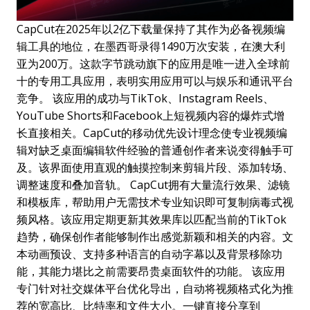
CapCut在2025年以2亿下载量保持了其作为必备视频编
辑工具的地位，在墨西哥录得1490万次安装，在澳大利
亚为200万。这款字节跳动旗下的应用是唯一进入全球前
十的专用工具应用，表明实用应用可以与娱乐和通讯平台
竞争。 该应用的成功与TikTok、Instagram Reels、
YouTube Shorts和Facebook上短视频内容的爆炸式增
长直接相关。CapCut的移动优先设计理念使专业视频编
辑对缺乏桌面编辑软件经验的普通创作者来说变得触手可
及。该界面使用直观的触摸控制来剪辑片段、添加转场、
调整速度和叠加音轨。 CapCut拥有大量流行效果、滤镜
和模板库，帮助用户无需技术专业知识即可复制病毒式视
频风格。该应用定期更新其效果库以匹配当前的TikTok
趋势，确保创作者能够制作出感觉新颖和相关的内容。文
本动画预设、支持多种语言的自动字幕以及背景移除功
能，其能力堪比之前需要昂贵桌面软件的功能。 该应用
专门针对社交媒体平台优化导出，自动将视频格式化为推
荐的宽高比、比特率和文件大小。一键直接分享到