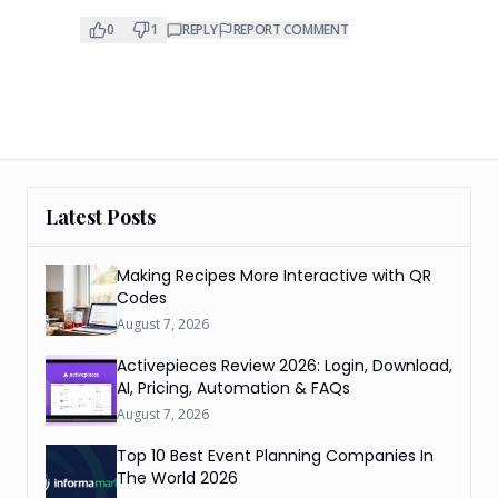
0
1
REPLY
REPORT COMMENT
Latest Posts
Making Recipes More Interactive with QR
Codes
August 7, 2026
Activepieces Review 2026: Login, Download,
AI, Pricing, Automation & FAQs
August 7, 2026
Top 10 Best Event Planning Companies In
The World 2026