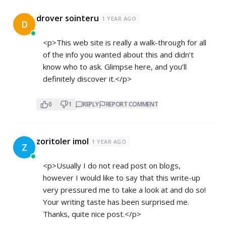
drover sointeru
1 YEAR AGO
D
<p>This web site is really a walk-through for all
of the info you wanted about this and didn’t
know who to ask. Glimpse here, and you’ll
definitely discover it.</p>
0
1
REPLY
REPORT COMMENT
zoritoler imol
1 YEAR AGO
Z
<p>Usually I do not read post on blogs,
however I would like to say that this write-up
very pressured me to take a look at and do so!
Your writing taste has been surprised me.
Thanks, quite nice post.</p>