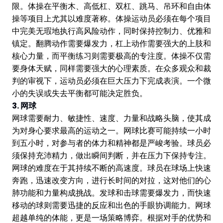
限。体操在平衡木、高低杠、双杠、跳马、吊环和自由体
操等项目上尤其以难度著称。体操运动员必须在每个项目
中完美无瑕地执行高风险动作，同时保持控制力、优雅和
镇定。翻腾动作需要爆发力，杠上动作需要强大的上肢和
核心力量，而平衡练习则需要极高的专注度。体操不仅需
要身体天赋，同样需要强大的心理素质。在众多观众和裁
判的审视下，运动员必须在巨大压力下完成表演。一个微
小的失误或失去平衡都可能决定胜负。
3. 网球
网球需要耐力、敏捷性、速度、力量和战略头脑，使其成
为对身心要求最高的运动之一。网球比赛可能持续一小时
到五小时，对参与者的体力和精神都是严峻考验。球员必
须保持充沛精力，做出瞬间判断，并在压力下保持专注。
网球的难度在于其持续不断的高速度。球员在球场上快速
奔跑，迅速改变方向，进行长时间的对拉，这对他们的心
肺功能和力量构成挑战。发球和击球需要爆发力，而快速
移动的球则需要迅捷的反应和出色的手眼协调能力。网球
超越单纯的体能，更是一场策略博弈。根据对手的优势和