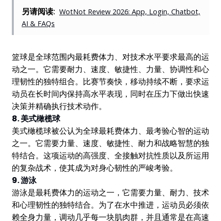
另请阅读:
WotNot Review 2026: App, Login, Chatbot,
AI & FAQs
篮球是全球范围内最耗费体力、对技术水平要求最高的运
动之一。它需要耐力、速度、敏捷性、力量、协调性和心
理韧性的独特组合。比赛节奏快，移动持续不断，要求运
动员在长时间内保持高水平表现，同时在压力下做出快速
决策并精确执行技术动作。
8. 美式橄榄球
美式橄榄球被公认为全球最耗费体力、最考验心智的运动
之一。它需要力量、速度、敏捷性、耐力和战略智慧的独
特结合。这项运动的高强度、全接触对抗性质以及所运用
的复杂战术，使其成为对身心韧性的严峻考验。
9. 游泳
游泳是最耗费体力的运动之一，它需要力量、耐力、技术
和心理韧性的独特结合。为了在水中推进，运动员必须依
赖全身力量，调动几乎每一块肌肉群，并且通常是在高速