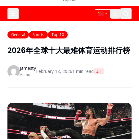
General
Sports
Top 10
2026年全球十大最难体育运动排行榜
Jamesty
February 18, 2026
1
min read
ZH
Author