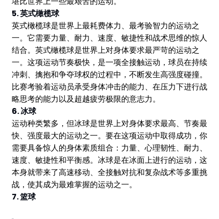
堪比世界上一些最艰苦的运动。
5. 英式橄榄球
英式橄榄球是世界上最耗费体力、最考验智力的运动之
一。它需要力量、耐力、速度、敏捷性和战术思维的惊人
结合。英式橄榄球是世界上对身体要求最严苛的运动之
一。这项运动节奏极快，是一项全接触运动，球员在持续
冲刺、擒抱和争夺球权的过程中，不断发生高强度碰撞。
比赛考验着运动员承受身体冲击的能力、在压力下进行战
略思考的能力以及超越疲劳极限的意志力。
6. 冰球
运动种类繁多，但冰球是世界上对身体要求最高、节奏最
快、强度最大的运动之一。要在这项运动中取得成功，你
需要具备惊人的身体素质组合：力量、心理韧性、耐力、
速度、敏捷性和平衡感。冰球是在冰面上进行的运动，这
本身就带来了高速移动、全接触对抗和复杂战术等多重挑
战，使其成为最难掌握的运动之一。
7. 篮球