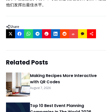
他们发挥出最佳水平。
Share
Related Posts
Making Recipes More Interactive
with QR Codes
August 7, 2026
Top 10 Best Event Planning
Companies In The World 2026