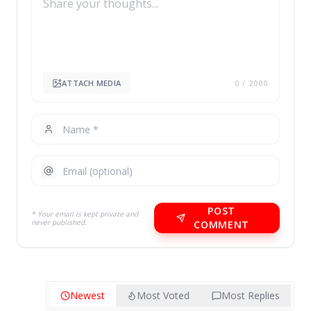
ATTACH MEDIA
0
/ 2000
POST
* Your email is kept private and
never published.
COMMENT
Newest
Most Voted
Most Replies