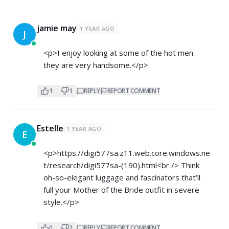
jamie may
1 YEAR AGO
J
<p>I enjoy looking at some of the hot men.
they are very handsome.</p>
1
1
REPLY
REPORT COMMENT
Estelle
1 YEAR AGO
E
<p>
https://digi577sa.z11.web.core.windows.ne
t/research/digi577sa-(190).html<br
/> Think
oh-so-elegant luggage and fascinators that’ll
full your Mother of the Bride outfit in severe
style.</p>
0
2
REPLY
REPORT COMMENT