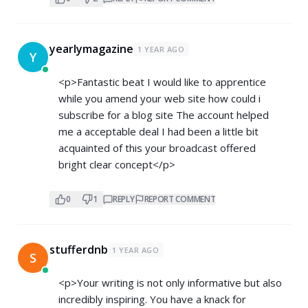
yearlymagazine
1 YEAR AGO
Y
<p>Fantastic beat I would like to apprentice
while you amend your web site how could i
subscribe for a blog site The account helped
me a acceptable deal I had been a little bit
acquainted of this your broadcast offered
bright clear concept</p>
0
1
REPLY
REPORT COMMENT
stufferdnb
1 YEAR AGO
S
<p>Your writing is not only informative but also
incredibly inspiring. You have a knack for