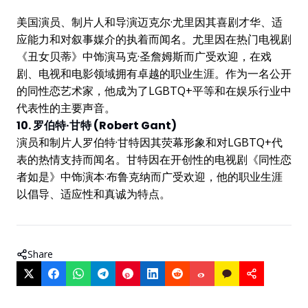
美国演员、制片人和导演迈克尔·尤里因其喜剧才华、适
应能力和对叙事媒介的执着而闻名。尤里因在热门电视剧
《丑女贝蒂》中饰演马克·圣詹姆斯而广受欢迎，在戏
剧、电视和电影领域拥有卓越的职业生涯。作为一名公开
的同性恋艺术家，他成为了LGBTQ+平等和在娱乐行业中
代表性的主要声音。
10. 罗伯特·甘特 (Robert Gant)
演员和制片人罗伯特·甘特因其荧幕形象和对LGBTQ+代
表的热情支持而闻名。甘特因在开创性的电视剧《同性恋
者如是》中饰演本·布鲁克纳而广受欢迎，他的职业生涯
以倡导、适应性和真诚为特点。
Share