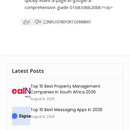
quickly-index-a-page-in-google-a-
comprehensive-guide-01b83d6b20bb
!</p>
0
0
REPLY
REPORT COMMENT
Latest Posts
Top 10 Best Property Management
Companies In South Africa 2026
August 8, 2026
Top 10 Best Messaging Apps In 2026
August 8, 2026