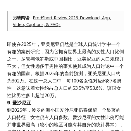
另请阅读:
ProdShort Review 2026: Download, App,
Video, Captions, & FAQs
即使在2025年，亚美尼亚仍然是全球人口统计学中一个
有趣的案例研究，因为它拥有世界上最高的女性人口比例
之一。尽管与俄罗斯或中国相比，亚美尼亚的人口规模并
不大，但女性远多于男性的事实使其成为人口讨论中一个
有趣的国家。根据2025年的当前预测，亚美尼亚人口约
为302万。在这一总人口中，每100名女性对应约87名男
性，这意味着女性约占总人口的53.5%至53.6%。该国女
性比男性多出超过20万。
9. 爱沙尼亚
到2025年，波罗的海小国爱沙尼亚仍将保留一个显著的
人口特征：女性仍占人口多数。爱沙尼亚的女性比例可能
并非世界最高（较小的地区可能有其自身的统计异常），