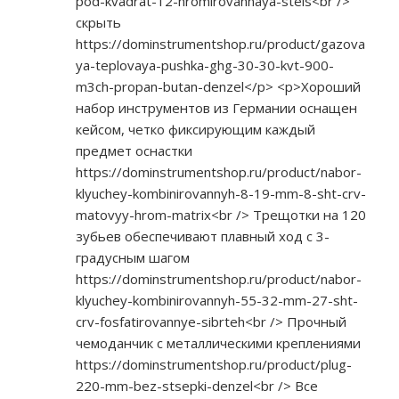
pod-kvadrat-12-hromirovannaya-stels<br
/>
скрыть
https://dominstrumentshop.ru/product/gazova
ya-teplovaya-pushka-ghg-30-30-kvt-900-
m3ch-propan-butan-denzel</p>
<p>Хороший
набор инструментов из Германии оснащен
кейсом, четко фиксирующим каждый
предмет оснастки
https://dominstrumentshop.ru/product/nabor-
klyuchey-kombinirovannyh-8-19-mm-8-sht-crv-
matovyy-hrom-matrix<br
/> Трещотки на 120
зубьев обеспечивают плавный ход с 3-
градусным шагом
https://dominstrumentshop.ru/product/nabor-
klyuchey-kombinirovannyh-55-32-mm-27-sht-
crv-fosfatirovannye-sibrteh<br
/> Прочный
чемоданчик с металлическими креплениями
https://dominstrumentshop.ru/product/plug-
220-mm-bez-stsepki-denzel<br
/> Все