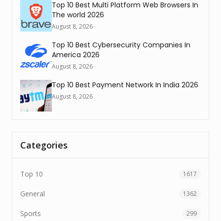
Top 10 Best Multi Platform Web Browsers In
The world 2026
August 8, 2026
Top 10 Best Cybersecurity Companies In
America 2026
August 8, 2026
Top 10 Best Payment Network In India 2026
August 8, 2026
Categories
Top 10
1617
General
1362
Sports
299