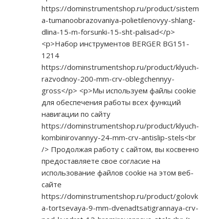
https://dominstrumentshop.ru/product/sistem
a-tumanoobrazovaniya-polietilenovyy-shlang-
dlina-15-m-forsunki-15-sht-palisad</p>
<p>Набор инструментов BERGER BG151-
1214
https://dominstrumentshop.ru/product/klyuch-
razvodnoy-200-mm-crv-oblegchennyy-
gross</p>
<p>Мы используем файлы cookie
для обеспечения работы всех функций
навигации по сайту
https://dominstrumentshop.ru/product/klyuch-
kombinirovannyy-24-mm-crv-antislip-stels<br
/> Продолжая работу с сайтом, вы косвенно
предоставляете свое согласие на
использование файлов cookie на этом веб-
сайте
https://dominstrumentshop.ru/product/golovk
a-tortsevaya-9-mm-dvenadtsatigrannaya-crv-