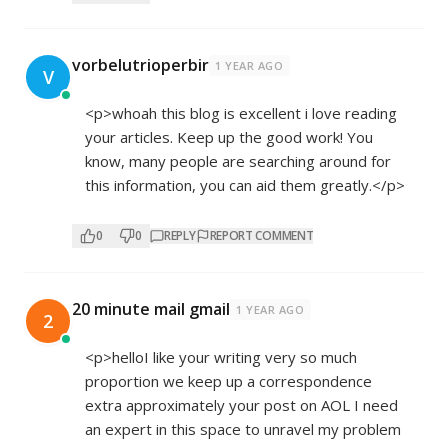
vorbelutrioperbir
1 YEAR AGO
V
<p>whoah this blog is excellent i love reading
your articles. Keep up the good work! You
know, many people are searching around for
this information, you can aid them greatly.</p>
0
0
REPLY
REPORT COMMENT
20 minute mail gmail
1 YEAR AGO
2
<p>helloI like your writing very so much
proportion we keep up a correspondence
extra approximately your post on AOL I need
an expert in this space to unravel my problem