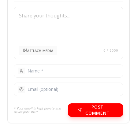
ATTACH MEDIA
0
/ 2000
POST
* Your email is kept private and
never published.
COMMENT