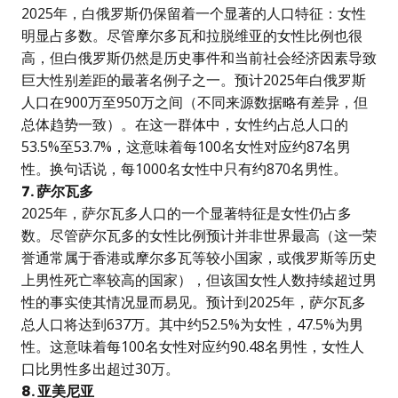
2025年，白俄罗斯仍保留着一个显著的人口特征：女性
明显占多数。尽管摩尔多瓦和拉脱维亚的女性比例也很
高，但白俄罗斯仍然是历史事件和当前社会经济因素导致
巨大性别差距的最著名例子之一。预计2025年白俄罗斯
人口在900万至950万之间（不同来源数据略有差异，但
总体趋势一致）。在这一群体中，女性约占总人口的
53.5%至53.7%，这意味着每100名女性对应约87名男
性。换句话说，每1000名女性中只有约870名男性。
7. 萨尔瓦多
2025年，萨尔瓦多人口的一个显著特征是女性仍占多
数。尽管萨尔瓦多的女性比例预计并非世界最高（这一荣
誉通常属于香港或摩尔多瓦等较小国家，或俄罗斯等历史
上男性死亡率较高的国家），但该国女性人数持续超过男
性的事实使其情况显而易见。预计到2025年，萨尔瓦多
总人口将达到637万。其中约52.5%为女性，47.5%为男
性。这意味着每100名女性对应约90.48名男性，女性人
口比男性多出超过30万。
8. 亚美尼亚