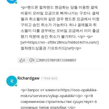
<p>핸드폰 컬쳐랜드 현금화는 당월 이용한 결제
비용이 모바일 요금으로 빠져나가는 구조다. 결제
월과 취소월이와 같은 경우 핸드폰 요금에서 미청
구되고 승인 취소가 가능하다. 허나 결제월과 취
소월이 다를 경우에는 모바일 요금에서 이미 출금
됐기 덕분에 승인 취소가 불가하다. </p> <p>
[url=
https://xn--zf0br2llmcu7n68ot4cl1n.com/]
컬쳐랜드상품권
기프트카드[/url]</p>
0
0
REPLY
REPORT COMMENT
Richardgaw
1 YEAR AGO
R
<p>Запрос от клиента
https://ooo-opalubka-
msk.ru/services/vykup-opalubki/</p>
<p>В
современном строительстве существует 6
основных типов опалубки: </p>