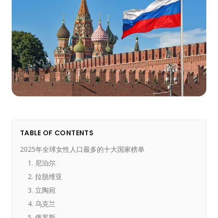
TABLE OF CONTENTS
2025年全球女性人口最多的十大国家榜单
1. 尼泊尔
2. 拉脱维亚
3. 立陶宛
4. 乌克兰
5. 俄罗斯