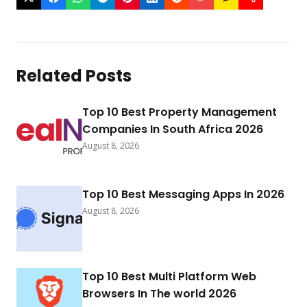
Related Posts
Top 10 Best Property Management
Companies In South Africa 2026
August 8, 2026
Top 10 Best Messaging Apps In 2026
August 8, 2026
Top 10 Best Multi Platform Web
Browsers In The world 2026