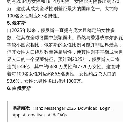
约有2084万女性和1814万男性，女性比男性多出约270
万，这使其成为全球性别差距最大的国家之一。大约每
100名女性对应87名男性。
5. 俄罗斯
自2025年以来，俄罗斯一直拥有庞大且稳定的女性多
数，使其在全球各国中脱颖而出。虽然与香港或摩尔多瓦
等较小国家相比，俄罗斯的女性比例可能并非世界最高，
但其女性人口绝对数量远超男性，使其性别不平衡成为世
界人口的一个显著特征。预计到2025年，俄罗斯人口将
达到1.44亿，其中约6680万男性和7720万女性。这意味
着每100名女性对应约86.5名男性，女性约占总人口的
53.6%，女性比男性多出超过1000万。
6. 白俄罗斯
另请阅读:
Franz Messenger 2026: Download, Login,
App, Alternatives, AI & FAQs