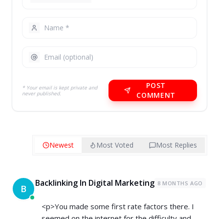
POST
* Your email is kept private and
never published.
COMMENT
Newest
Most Voted
Most Replies
Backlinking In Digital Marketing
8 MONTHS AGO
B
<p>You made some first rate factors there. I
seemed on the internet for the difficulty and