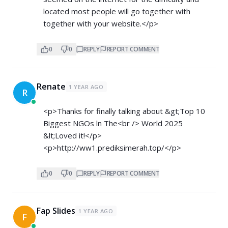
located most people will go together with
together with your website.</p>
0
0
REPLY
REPORT COMMENT
Renate
1 YEAR AGO
R
<p>Thanks for finally talking about &gt;Top 10
Biggest NGOs ln The<br /> World 2025
&lt;Loved it!</p>
<p>
http://ww1.prediksimerah.top/</p>
0
0
REPLY
REPORT COMMENT
Fap Slides
1 YEAR AGO
F