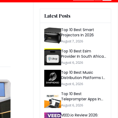
Latest Posts
Top 10 Best Smart
Projectors In 2026
August 7, 2026
Top 10 Best Esim
Provider In South Africa
2026
August 6, 2026
Top 10 Best Music
Distribution Platforms In
The World 2026
August 6, 2026
Top 10 Best
Teleprompter Apps In
2026
August 6, 2026
VEED.io Review 2026: