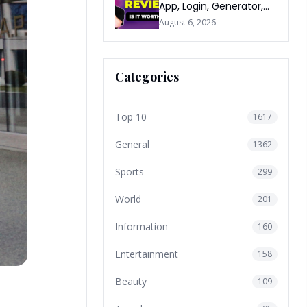
App, Login, Generator,
Download, AI & FAQs
August 6, 2026
Categories
Top 10
1617
General
1362
Sports
299
World
201
Information
160
Entertainment
158
Beauty
109