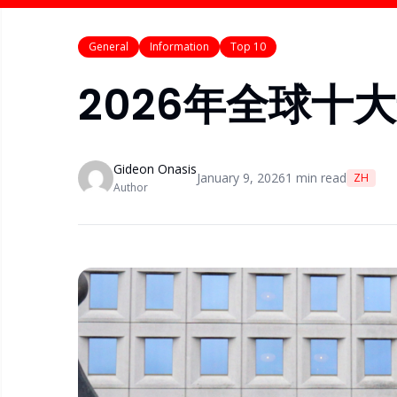
General
Information
Top 10
2026年全球十
Gideon Onasis
January 9, 2026
1
min read
ZH
Author