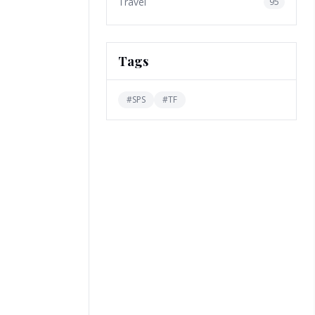
Travel
95
Tags
#
SPS
#
TF