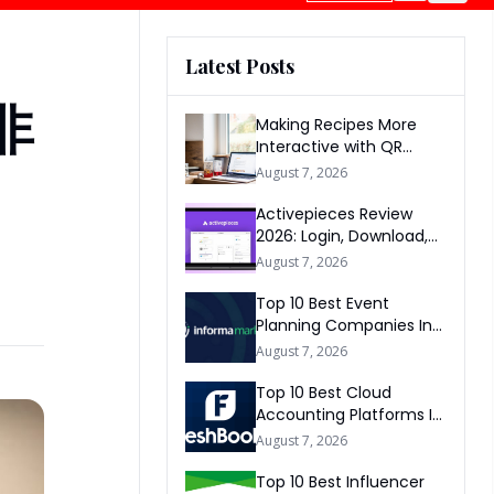
Latest Posts
非
Making Recipes More
Interactive with QR
Codes
August 7, 2026
Activepieces Review
2026: Login, Download,
AI, Pricing, Automation &
August 7, 2026
FAQs
Top 10 Best Event
Planning Companies In
The World 2026
August 7, 2026
Top 10 Best Cloud
Accounting Platforms In
The World 2026
August 7, 2026
Top 10 Best Influencer