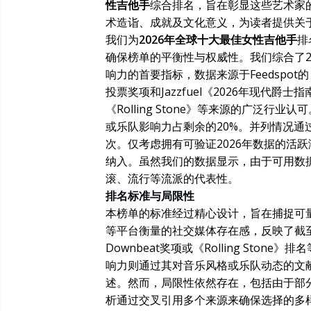
性吉他手
综合排名，旨在彰显这些艺术家
术造诣、成就及文化意义，为读者提供关
我们为
2026年全球十大最佳女性吉他手
排
确保榜单的平衡性与权威性。我们综合了20
响力的首要指标，数据来源于Feedspo
投票奖项和Jazzfuel《2026年现代爵士
《Rolling Stone》等来源的广泛行
或乐队影响力占剩余的20%。并列情况通过
次。仅考虑拥有可验证2026年数据的活
纳入。虽然我们的数据显示，由于可用数
滚、流行等流派的代表性。
排名标准与局限性
本榜单的标准经过精心设计，旨在捕捉可量化的
等平台衡量的社交媒体存在感，反映了截至
Downbeat奖项或《Rolling St
响力则通过其对音乐风格或乐队动态的文献记载贡
述。然而，局限性依然存在，包括由于部
析通过交叉引用多个来源来确保选择的多样