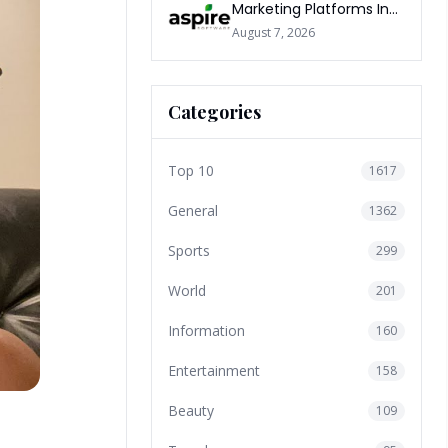
Marketing Platforms In
The World 2026
August 7, 2026
Categories
Top 10
1617
General
1362
Sports
299
World
201
Information
160
Entertainment
158
Beauty
109