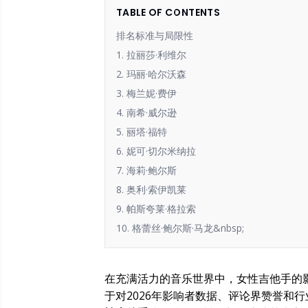
TABLE OF CONTENTS
排名标准与局限性
1. 拉丽莎·利维尔
2. 玛丽·哈尔沃森
3. 梅兰妮·费伊
4. 南希·威尔逊
5. 丽塔·福特
6. 妮可·切尔米纳拉
7. 海莉·鲍尔斯
8. 奥利·索伊凯莱
9. 帕斯夸莱·格拉索
10. 格蕾丝·鲍尔斯·马龙&nbsp;
在充满活力的音乐世界中，女性吉他手的
于对2026年影响者数据、评论界赞誉和