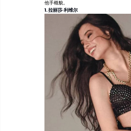
他手概貌。
1. 拉丽莎·利维尔