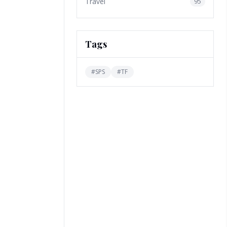
Travel
95
Tags
#
SPS
#
TF