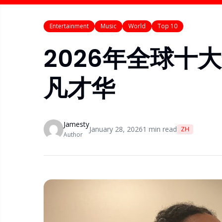
Entertainment
Music
World
Top 10
2026年全球十
凡才华
Jamesty
January 28, 2026
1
min read
ZH
Author