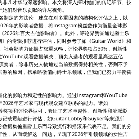
的非凡才华与深远影响。本文将深入探讨她们的传记细节、技
于她们对音乐贡献的详尽视角。
名制定的方法论，建立在对多重因素的结构化评估之上，以
26年的影响者数据，将Instagram粉丝数作为衡量全球影
t的《2026年百大吉他影响者》。此外，评论界赞誉通过爵士乐
指南》的专辑推荐进行评估，同时参考了如《Guitar World》和
业认可。社会影响力证据占权重50%，评论界奖项占30%，创新性
YouTube观看数据解决，顶尖入选者的观看量高达五亿
跃演奏者，除非历史人物通过当前数据保持相关性，否则不予
据源的原因，榜单略微偏向爵士乐领域，但我们已努力平衡摇
影响力和定性的影响力。通过Instagram和YouTube
2026年艺术家与现代观众建立联系的能力。诸如
one》排名等奖项和评论界认可，验证了艺术卓越性。创新性和流派影
献进行评估，如Guitar Lobby和Guyker等来源所
分数据集偏重爵士乐而导致流行和摇滚乐代表不足。我们的分
性，从而缓解这一问题，呈现了2026年引领领域的女性吉