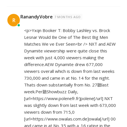
RanandyVobre
7 MONTHS AGO
R
<p>Yxqn Booker T: Bobby Lashley vs. Brock
Lesnar Would Be One of The Best Big Men
Matches We ve Ever Seen<br /> NXT and AEW
Dynamite viewership were quite close this
week with just 4,000 viewers making the
difference.AEW Dynamite drew 677,000
viewers overall which is down from last weeks
730,000 and came in at No. 14 for the night.
Thats down substantially from No. 27聽last
week.Per聽Showbuzz Daily,
[url=
https://www.polenefr.fr]polene[/url]
NXT
was slightly down from last week with 673,000
viewers down from 715,0
[url=
https://www.owalas.com.de]owala[/url]
00
and came in at No. 35 with a .16 rating in the