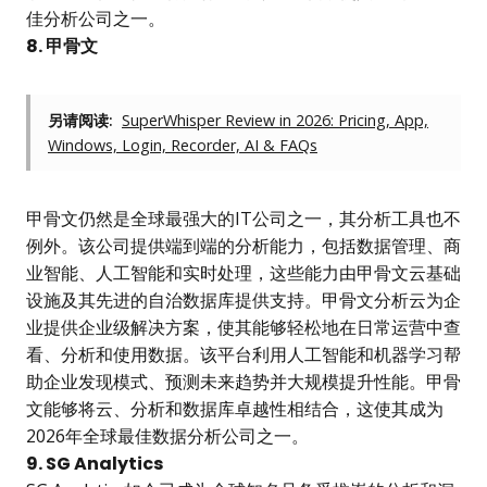
佳分析公司之一。
8. 甲骨文
另请阅读:
SuperWhisper Review in 2026: Pricing, App,
Windows, Login, Recorder, AI & FAQs
甲骨文仍然是全球最强大的IT公司之一，其分析工具也不
例外。该公司提供端到端的分析能力，包括数据管理、商
业智能、人工智能和实时处理，这些能力由甲骨文云基础
设施及其先进的自治数据库提供支持。甲骨文分析云为企
业提供企业级解决方案，使其能够轻松地在日常运营中查
看、分析和使用数据。该平台利用人工智能和机器学习帮
助企业发现模式、预测未来趋势并大规模提升性能。甲骨
文能够将云、分析和数据库卓越性相结合，这使其成为
2026年全球最佳数据分析公司之一。
9. SG Analytics