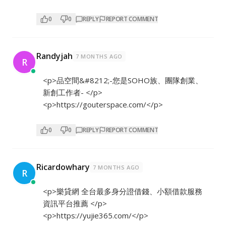
0
0
REPLY
REPORT COMMENT
Randyjah
7 MONTHS AGO
R
<p>品空間&#8212;-您是SOHO族、團隊創業、
新創工作者- </p>
<p>
https://gouterspace.com/</p>
0
0
REPLY
REPORT COMMENT
Ricardowhary
7 MONTHS AGO
R
<p>樂貸網 全台最多身分證借錢、小額借款服務
資訊平台推薦 </p>
<p>
https://yujie365.com/</p>