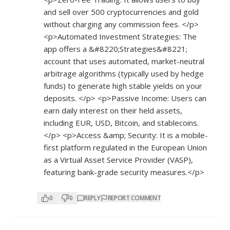
and sell over 500 cryptocurrencies and gold
without charging any commission fees. </p>
<p>Automated Investment Strategies: The
app offers a &#8220;Strategies&#8221;
account that uses automated, market-neutral
arbitrage algorithms (typically used by hedge
funds) to generate high stable yields on your
deposits. </p> <p>Passive Income: Users can
earn daily interest on their held assets,
including EUR, USD, Bitcoin, and stablecoins.
</p> <p>Access &amp; Security: It is a mobile-
first platform regulated in the European Union
as a Virtual Asset Service Provider (VASP),
featuring bank-grade security measures.</p>
0
0
REPLY
REPORT COMMENT