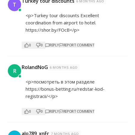
Turkey tour discounts
6 MONTHS AGO
T
<p>Turkey tour discounts Excellent
coordination from airport to hotel.
https://shor.by/FOcB</p>
0
0
REPLY
REPORT COMMENT
RolandNoG
6 MONTHS AGO
R
<p>посмотреть в этом разделе
https://bonus-betting.ru/redstar-kod-
registracii/</p>
0
0
REPLY
REPORT COMMENT
alo789_xnEr
7 MONTHS AGO