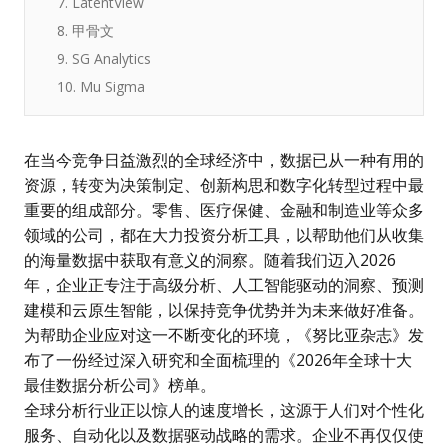
7. LatentView
8. 甲骨文
9. SG Analytics
10. Mu Sigma
在当今竞争日益激烈的全球经济中，数据已从一种有用的
资源，转变为决策制定、创新构思和数字化转型过程中最
重要的组成部分。零售、医疗保健、金融和制造业等众多
领域的公司，都在大力投资分析工具，以帮助他们从收集
的海量数据中获取有意义的洞察。随着我们迈入2026
年，企业正专注于高级分析、人工智能驱动的洞察、预测
建模和云原生智能，以保持竞争优势并为未来做好准备。
为帮助企业应对这一不断变化的环境，《努比亚杂志》发
布了一份经过深入研究和全面梳理的《2026年全球十大
最佳数据分析公司》榜单。
全球分析行业正以惊人的速度增长，这源于人们对个性化
服务、自动化以及数据驱动战略的需求。企业不再仅仅使