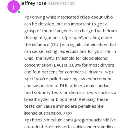
Jeffreyirose
6 MONTHS AGO
J
<p>driving while intoxicated rules about Ohio
can be detailed, but it’s important to get a
grasp of them if anyone are charged with drunk
driving allegations. </p> <p>Operating under
the influence (DUI) is a significant violation that
can cause lasting repercussions for your life. In
Ohio, the lawful threshold for blood alcohol
concentration (BAC) is 0.08% for most drivers
and four percent for commercial drivers. </p>
<p>If you’re pulled over by law enforcement
and suspected of DUI, officers may conduct
field sobriety tests or chemical tests such as a
breathalyzer or blood test. Refusing these
tests can cause immediate penalties like
license suspension. </p>
<p>
https://medium.com/@rogerbouchard67/c
an-a-dui-be-dismissed-in-ohio-understanding-