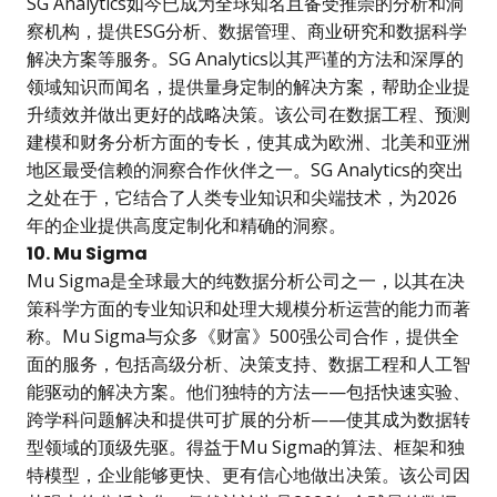
SG Analytics如今已成为全球知名且备受推崇的分析和洞
察机构，提供ESG分析、数据管理、商业研究和数据科学
解决方案等服务。SG Analytics以其严谨的方法和深厚的
领域知识而闻名，提供量身定制的解决方案，帮助企业提
升绩效并做出更好的战略决策。该公司在数据工程、预测
建模和财务分析方面的专长，使其成为欧洲、北美和亚洲
地区最受信赖的洞察合作伙伴之一。SG Analytics的突出
之处在于，它结合了人类专业知识和尖端技术，为2026
年的企业提供高度定制化和精确的洞察。
10. Mu Sigma
Mu Sigma是全球最大的纯数据分析公司之一，以其在决
策科学方面的专业知识和处理大规模分析运营的能力而著
称。Mu Sigma与众多《财富》500强公司合作，提供全
面的服务，包括高级分析、决策支持、数据工程和人工智
能驱动的解决方案。他们独特的方法——包括快速实验、
跨学科问题解决和提供可扩展的分析——使其成为数据转
型领域的顶级先驱。得益于Mu Sigma的算法、框架和独
特模型，企业能够更快、更有信心地做出决策。该公司因