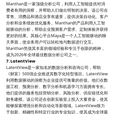
Manthan是一家顶级分析公司，利用人工智能提供对消
费者有用的洞察，并帮助人们做出明智的决策。该公司在
零售、消费品和酒店业享有盛誉，提供决策自动化、客户
分析和业务绩效优化服务。Manthan的产品利用人工智
能驱动的分析，帮助企业预测客户需求、定制体验并获得
更好的结果。其核心平台Maya是一个人工智能驱动的聊
天界面，使业务用户可以轻松地与数据进行交互。
Manthan凭借其丰富的领域经验和专注于创新的精神，
成为2026年全球最佳数据分析公司之一。
7. LatentView
LatentView是一家知名的数据分析和咨询公司，帮助
《财富》500强企业推进其数字化转型项目。LatentView
利用数据驱动的洞察为企业提供可衡量的价值。他们在数
据工程、预测分析、数字分析和机器学习方面拥有专长。
他们提供的服务包括营销分析、风险分析、供应链优化和
财务建模。该公司还在创新实验室上投入大量资金，使其
能够探索增强分析和自动化等新领域。LatentView致力
于创新、精确性和特定行业的专业知识，使其成为全球最