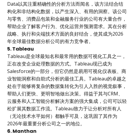
Data以其注重精确性的分析方法而闻名，该方法结合结
构化和非结构化数据，以产生深入、有用的洞察。该公司
与零售、消费品包装和金融服务行业的公司有大量合作，
帮助企业了解客户行为、优化运营并预测需求。其在分析
战略、执行和尖端技术方面的良好结合，使其成为2026
年全球最佳数据分析公司的有力竞争者。
5. Tableau
Tableau是全球最知名和最常用的数据可视化工具之一，
正在改变企业处理数据的方式。Tableau现已成为
Salesforce的一部分，但它仍然是易用可视化仪表板、商
业智能洞察和自助式分析的最佳工具。Tableau的卓越之
处在于能够将复杂的数据集转化为引人入胜的视觉叙事，
帮助人们更快、更明智地做出决策。得益于其与CRM、
云服务和人工智能分析解决方案的强大集成，公司可以轻
松扩展其数据工作流。Tableau致力于让分析对所有人
（无论技术水平如何）都触手可及，这巩固了其作为
2026年最重要分析公司之一的地位。
6. Manthan