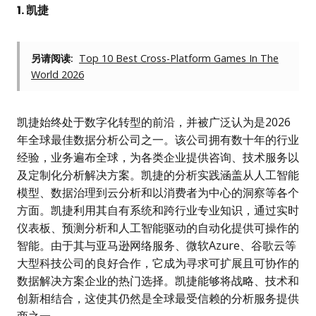
1. 凯捷
另请阅读:
Top 10 Best Cross-Platform Games In The
World 2026
凯捷始终处于数字化转型的前沿，并被广泛认为是2026
年全球最佳数据分析公司之一。该公司拥有数十年的行业
经验，业务遍布全球，为各类企业提供咨询、技术服务以
及定制化分析解决方案。凯捷的分析实践涵盖从人工智能
模型、数据治理到云分析和以消费者为中心的洞察等各个
方面。凯捷利用其自有系统和跨行业专业知识，通过实时
仪表板、预测分析和人工智能驱动的自动化提供可操作的
智能。由于其与亚马逊网络服务、微软Azure、谷歌云等
大型科技公司的良好合作，它成为寻求可扩展且可协作的
数据解决方案企业的热门选择。凯捷能够将战略、技术和
创新相结合，这使其仍然是全球最受信赖的分析服务提供