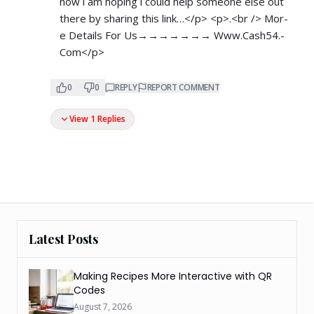
now i am hoping i could help someone else out
there by sharing this link…</p> <p>.<br /> M­­­­­­o­­­­­­r­­­­­­
e­ D­­­­­­e­­­­­­t­­­­­­a­­­­­­i­­­­­­l­­­­­­s For Us→→→→→→→ W­­w­w­.­­­C­­a­­s­­h­­­5­­­4­.­­
C­­­­o­­­m</p>
0
0
REPLY
REPORT COMMENT
View 1 Replies
Latest Posts
Making Recipes More Interactive with QR
Codes
August 7, 2026