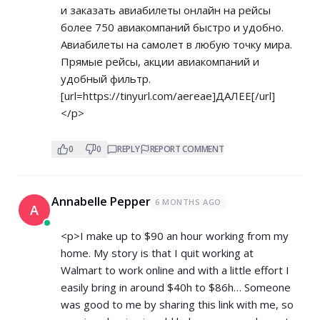
и заказать авиабилеты онлайн на рейсы
более 750 авиакомпаний быстро и удобно.
Авиабилеты на самолет в любую точку мира.
Прямые рейсы, акции авиакомпаний и
удобный фильтр.
[url=
https://tinyurl.com/aereae]ДАЛЕЕ[/url]
</p>
0
0
REPLY
REPORT COMMENT
Annabelle Pepper
6 MONTHS AGO
A
<p>I make up to $90 an hour working from my
home. My story is that I quit working at
Walmart to work online and with a little effort I
easily bring in around $40h to $86h… Someone
was good to me by sharing this link with me, so