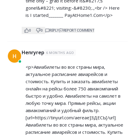
time only – grab it before it&#8217;s
gone!&#8221; visiting:-&#8230;..,<br /> Here
is I started_______ ­P­a­y­A­t­H­o­m­e­1­.­C­om</p>
0
0
REPLY
REPORT COMMENT
Henryrep
6 MONTHS AGO
H
<p>Авиабилеты во все страны мира,
актуальное расписание авиарейсов и
стоимость. Купить и заказать авиабилеты
онлайн на рейсы более 750 авиакомпаний
быстро и удобно. Авиабилеты на самолет в
любую точку мира. Прямые рейсы, акции
авиакомпаний и удобный фильтр.
[url=
https://tinyurl.com/aereae]ЗДЕСЬ[/url]
Авиабилеты во все страны мира, актуальное
расписание авиарейсов и стоимость. Купить