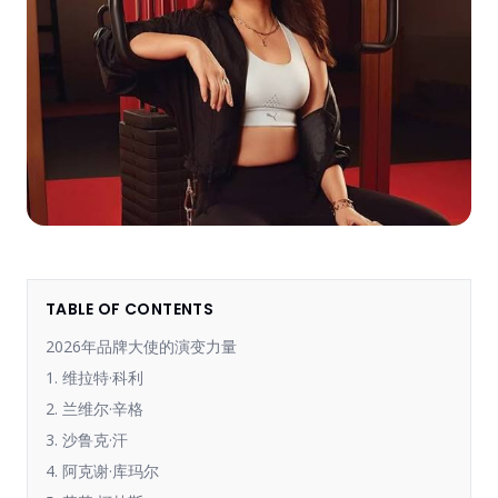
TABLE OF CONTENTS
2026年品牌大使的演变力量
1. 维拉特·科利
2. 兰维尔·辛格
3. 沙鲁克·汗
4. 阿克谢·库玛尔