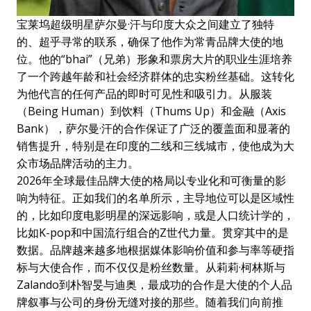
宝莱坞超级明星萨尔曼·汗与印度大众之间建立了独特
的、超乎寻常的联系，确保了他作为常青品牌大使的地
位。他的“bhai”（兄弟）形象和票房大片的职业生涯培养
了一个跨越年龄和社会经济群体的忠实粉丝基础。这转化
为他代言的任何产品的即时可见性和吸引力。从服装
（Being Human）到饮料（Thums Up）和金融（Axis
Bank），萨尔曼·汗的合作保证了广泛的覆盖面和显著的
销售提升，特别是在印度的二线和三线城市，使他成为大
众市场品牌活动的主力。
2026年全球最佳品牌大使的格局以专业化和可衡量的影
响为特征。正如我们的名单所示，主导地位可以是区域性
的，比如印度电影明星的深远影响，或是人口统计学的，
比如K-pop和中国流行组合的Z世代力量。贯穿其中的是
数据。品牌越来越多地根据媒体影响价值和参与率等硬指
标与大使合作，而不仅仅是粉丝数量。从莉莉·柯林斯与
Zalando到朴智旻与迪奥，最成功的合作是大使的个人品
牌叙事与公司的身份无缝对接的那些。随着我们向前推