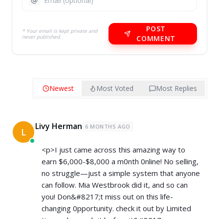
POST
* Your email is kept private and
never published.
COMMENT
Newest
Most Voted
Most Replies
Livy Herman
6 MONTHS AGO
L
<p>I just came across this amazing way to
earn $6,000-$8,000 a m0nth 0nline! No selling,
no struggle—just a simple system that anyone
can follow. Mia Westbrook did it, and so can
you! Don&#8217;t miss out on this life-
changing 0pportunity. check it out by Limited