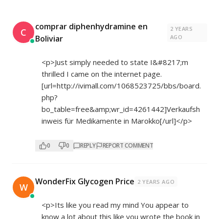
comprar diphenhydramine en
2 YEARS
C
Boliviar
AGO
<p>Just simply needed to state I&#8217;m
thrilled I came on the internet page.
[url=
http://ivimall.com/1068523725/bbs/board.
php?
bo_table=free&amp;wr_id=4261442]Verkaufsh
inweis
für Medikamente in Marokko[/url]</p>
0
0
REPLY
REPORT COMMENT
WonderFix Glycogen Price
2 YEARS AGO
W
<p>Its like you read my mind You appear to
know a lot about this like you wrote the book in