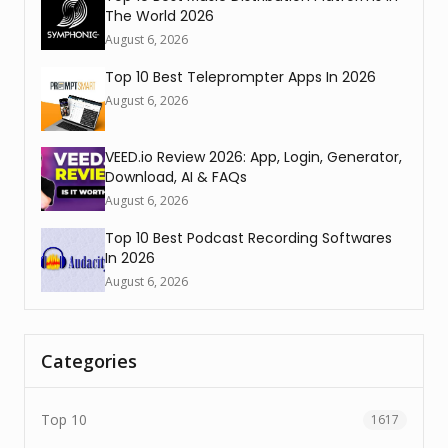
The World 2026
August 6, 2026
Top 10 Best Teleprompter Apps In 2026
August 6, 2026
VEED.io Review 2026: App, Login, Generator,
Download, AI & FAQs
August 6, 2026
Top 10 Best Podcast Recording Softwares
In 2026
August 6, 2026
Categories
Top 10
1617