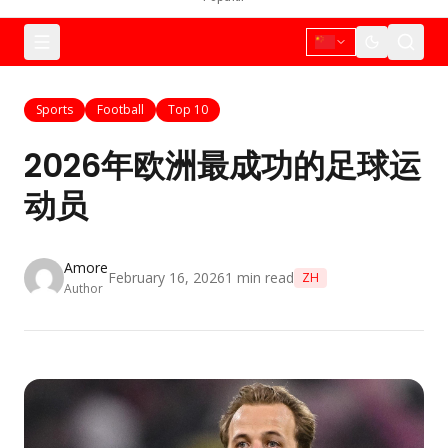
Sports
Football
Top 10
2026年欧洲最成功的足球运
动员
Amore
February 16, 2026
1
min read
ZH
Author