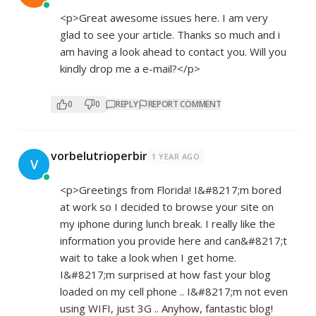
<p>Great awesome issues here. I am very
glad to see your article. Thanks so much and i
am having a look ahead to contact you. Will you
kindly drop me a e-mail?</p>
0
0
REPLY
REPORT COMMENT
vorbelutrioperbir
1 YEAR AGO
V
<p>Greetings from Florida! I&#8217;m bored
at work so I decided to browse your site on
my iphone during lunch break. I really like the
information you provide here and can&#8217;t
wait to take a look when I get home.
I&#8217;m surprised at how fast your blog
loaded on my cell phone .. I&#8217;m not even
using WIFI, just 3G .. Anyhow, fantastic blog!