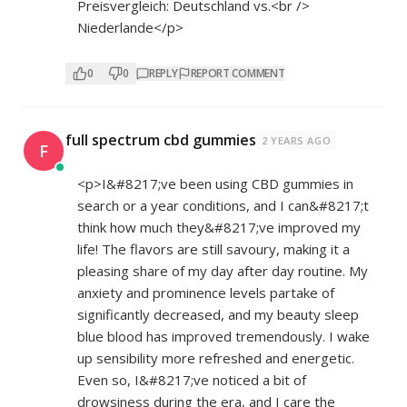
Preisvergleich: Deutschland vs.<br />
Niederlande</p>
0
0
REPLY
REPORT COMMENT
full spectrum cbd gummies
2 YEARS AGO
F
<p>I&#8217;ve been using CBD gummies in
search or a year conditions, and I can&#8217;t
think how much they&#8217;ve improved my
life! The flavors are still savoury, making it a
pleasing share of my day after day routine. My
anxiety and prominence levels partake of
significantly decreased, and my beauty sleep
blue blood has improved tremendously. I wake
up sensibility more refreshed and energetic.
Even so, I&#8217;ve noticed a bit of
drowsiness during the era, and I care the