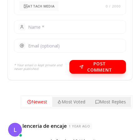
ATTACH MEDIA
0
/ 2000
POST
* Your email is kept private and
never published.
COMMENT
Newest
Most Voted
Most Replies
lenceria de encaje
1 YEAR AGO
L