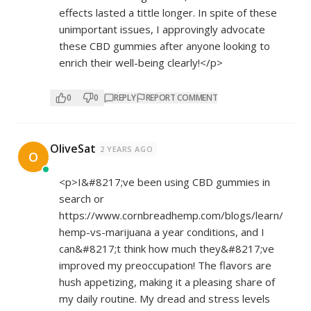
effects lasted a tittle longer. In spite of these
unimportant issues, I approvingly advocate
these CBD gummies after anyone looking to
enrich their well-being clearly!</p>
0
0
REPLY
REPORT COMMENT
OliveSat
2 YEARS AGO
O
<p>I&#8217;ve been using CBD gummies in
search or
https://www.cornbreadhemp.com/blogs/learn/
hemp-vs-marijuana
a year conditions, and I
can&#8217;t think how much they&#8217;ve
improved my preoccupation! The flavors are
hush appetizing, making it a pleasing share of
my daily routine. My dread and stress levels