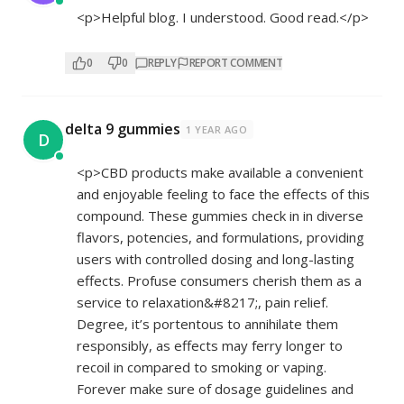
<p>Helpful blog. I understood. Good read.</p>
0
0
REPLY
REPORT COMMENT
delta 9 gummies
1 YEAR AGO
D
<p>CBD products make available a convenient
and enjoyable feeling to face the effects of this
compound. These gummies check in in diverse
flavors, potencies, and formulations, providing
users with controlled dosing and long-lasting
effects. Profuse consumers cherish them as a
service to relaxation&#8217;, pain relief.
Degree, it’s portentous to annihilate them
responsibly, as effects may ferry longer to
recoil in compared to smoking or vaping.
Forever make sure of dosage guidelines and