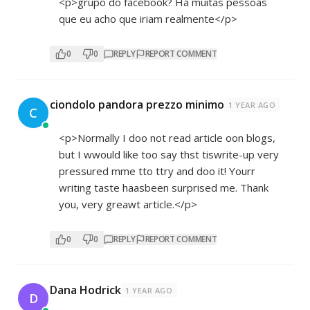
<p>grupo do facebook? Há muitas pessoas
que eu acho que iriam realmente</p>
0
0
REPLY
REPORT COMMENT
ciondolo pandora prezzo minimo
1 YEAR AGO
C
<p>Normally I doo not read article oon blogs,
but I wwould like too say thst tiswrite-up very
pressured mme tto ttry and doo it! Yourr
writing taste haasbeen surprised me. Thank
you, very greawt article.</p>
0
0
REPLY
REPORT COMMENT
Dana Hodrick
1 YEAR AGO
D