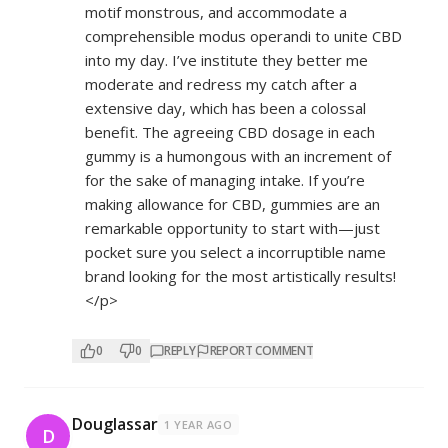
motif monstrous, and accommodate a
comprehensible modus operandi to unite CBD
into my day. I’ve institute they better me
moderate and redress my catch after a
extensive day, which has been a colossal
benefit. The agreeing CBD dosage in each
gummy is a humongous with an increment of
for the sake of managing intake. If you’re
making allowance for CBD, gummies are an
remarkable opportunity to start with—just
pocket sure you select a incorruptible name
brand looking for the most artistically results!
</p>
0
0
REPLY
REPORT COMMENT
Douglassar
1 YEAR AGO
D