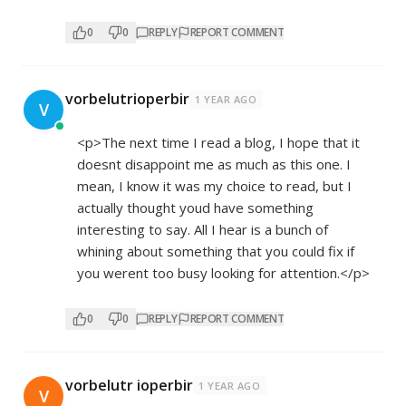
0
0
REPLY
REPORT COMMENT
vorbelutrioperbir
1 YEAR AGO
V
<p>The next time I read a blog, I hope that it
doesnt disappoint me as much as this one. I
mean, I know it was my choice to read, but I
actually thought youd have something
interesting to say. All I hear is a bunch of
whining about something that you could fix if
you werent too busy looking for attention.</p>
0
0
REPLY
REPORT COMMENT
vorbelutr ioperbir
1 YEAR AGO
V