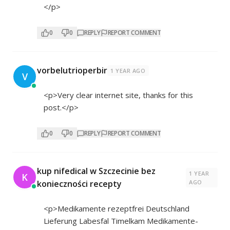
</p>
0
0
REPLY
REPORT COMMENT
vorbelutrioperbir
1 YEAR AGO
V
<p>Very clear internet site, thanks for this
post.</p>
0
0
REPLY
REPORT COMMENT
kup nifedical w Szczecinie bez
1 YEAR
K
konieczności recepty
AGO
<p>Medikamente rezeptfrei Deutschland
Lieferung Labesfal Timelkam Medikamente-