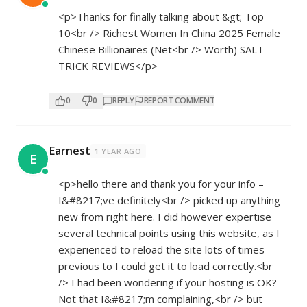
<p>Thanks for finally talking about &gt; Top
10<br /> Richest Women In China 2025 Female
Chinese Billionaires (Net<br /> Worth) SALT
TRICK REVIEWS</p>
0
0
REPLY
REPORT COMMENT
Earnest
1 YEAR AGO
E
<p>hello there and thank you for your info –
I&#8217;ve definitely<br /> picked up anything
new from right here. I did however expertise
several technical points using this website, as I
experienced to reload the site lots of times
previous to I could get it to load correctly.<br
/> I had been wondering if your hosting is OK?
Not that I&#8217;m complaining,<br /> but