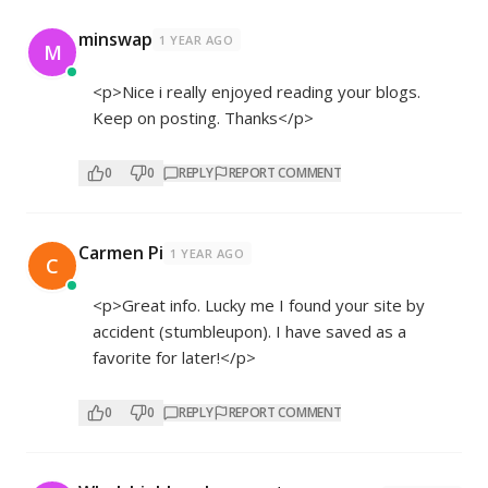
minswap
1 YEAR AGO
M
<p>Nice i really enjoyed reading your blogs.
Keep on posting. Thanks</p>
0
0
REPLY
REPORT COMMENT
Carmen Pi
1 YEAR AGO
C
<p>Great info. Lucky me I found your site by
accident (stumbleupon). I have saved as a
favorite for later!</p>
0
0
REPLY
REPORT COMMENT