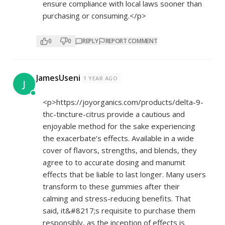
ensure compliance with local laws sooner than
purchasing or consuming.</p>
0
0
REPLY
REPORT COMMENT
JamesUseni
1 YEAR AGO
J
<p>
https://joyorganics.com/products/delta-9-
thc-tincture-citrus
provide a cautious and
enjoyable method for the sake experiencing
the exacerbate’s effects. Available in a wide
cover of flavors, strengths, and blends, they
agree to to accurate dosing and manumit
effects that be liable to last longer. Many users
transform to these gummies after their
calming and stress-reducing benefits. That
said, it&#8217;s requisite to purchase them
responsibly, as the inception of effects is