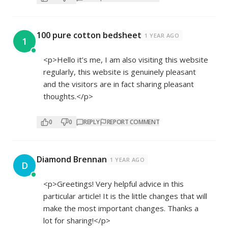
100 pure cotton bedsheet
1 YEAR AGO
1
<p>Hello it’s me, I am also visiting this website
regularly, this website is genuinely pleasant
and the visitors are in fact sharing pleasant
thoughts.</p>
0
0
REPLY
REPORT COMMENT
Diamond Brennan
1 YEAR AGO
D
<p>Greetings! Very helpful advice in this
particular article! It is the little changes that will
make the most important changes. Thanks a
lot for sharing!</p>