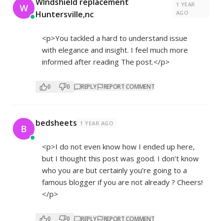
WIndshield replacement
1 YEAR
W
Huntersville,nc
AGO
<p>You tackled a hard to understand issue
with elegance and insight. I feel much more
informed after reading The post.</p>
0
0
REPLY
REPORT COMMENT
bedsheets
1 YEAR AGO
B
<p>I do not even know how I ended up here,
but I thought this post was good. I don’t know
who you are but certainly you’re going to a
famous blogger if you are not already ? Cheers!
</p>
0
0
REPLY
REPORT COMMENT