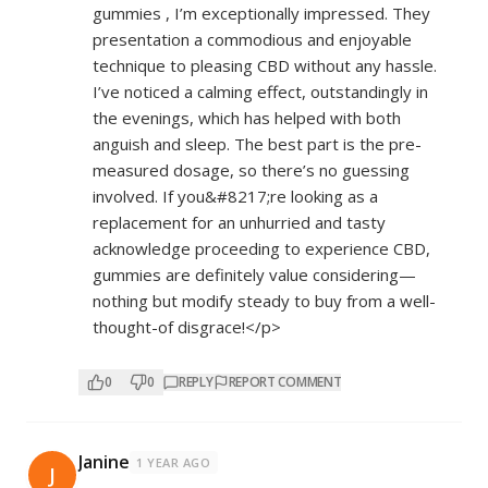
gummies
, I’m exceptionally impressed. They
presentation a commodious and enjoyable
technique to pleasing CBD without any hassle.
I’ve noticed a calming effect, outstandingly in
the evenings, which has helped with both
anguish and sleep. The best part is the pre-
measured dosage, so there’s no guessing
involved. If you&#8217;re looking as a
replacement for an unhurried and tasty
acknowledge proceeding to experience CBD,
gummies are definitely value considering—
nothing but modify steady to buy from a well-
thought-of disgrace!</p>
0
0
REPLY
REPORT COMMENT
Janine
1 YEAR AGO
J