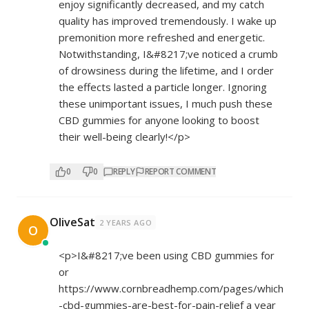
enjoy significantly decreased, and my catch
quality has improved tremendously. I wake up
premonition more refreshed and energetic.
Notwithstanding, I&#8217;ve noticed a crumb
of drowsiness during the lifetime, and I order
the effects lasted a particle longer. Ignoring
these unimportant issues, I much push these
CBD gummies for anyone looking to boost
their well-being clearly!</p>
0
0
REPLY
REPORT COMMENT
OliveSat
2 YEARS AGO
O
<p>I&#8217;ve been using CBD gummies for
or
https://www.cornbreadhemp.com/pages/which
-cbd-gummies-are-best-for-pain-relief
a year