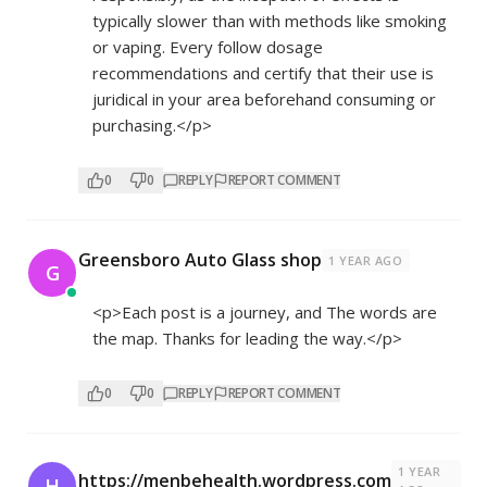
typically slower than with methods like smoking
or vaping. Every follow dosage
recommendations and certify that their use is
juridical in your area beforehand consuming or
purchasing.</p>
0
0
REPLY
REPORT COMMENT
Greensboro Auto Glass shop
1 YEAR AGO
G
<p>Each post is a journey, and The words are
the map. Thanks for leading the way.</p>
0
0
REPLY
REPORT COMMENT
1 YEAR
https://menbehealth.wordpress.com
H