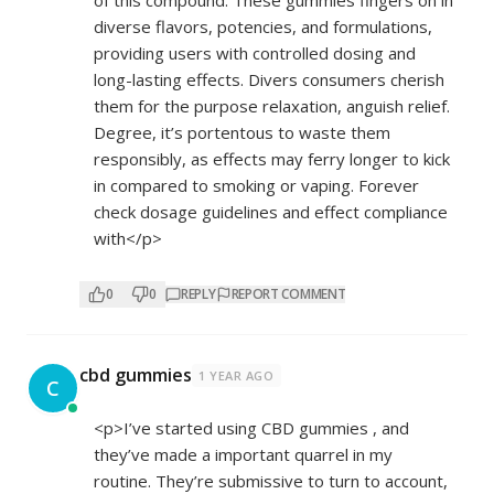
of this compound. These gummies fingers on in
diverse flavors, potencies, and formulations,
providing users with controlled dosing and
long-lasting effects. Divers consumers cherish
them for the purpose relaxation, anguish relief.
Degree, it’s portentous to waste them
responsibly, as effects may ferry longer to kick
in compared to smoking or vaping. Forever
check dosage guidelines and effect compliance
with</p>
0
0
REPLY
REPORT COMMENT
cbd gummies
1 YEAR AGO
C
<p>I’ve started using CBD gummies , and
they’ve made a important quarrel in my
routine. They’re submissive to turn to account,