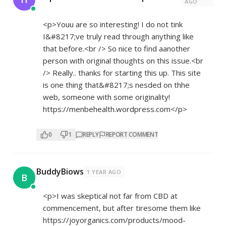
AGO
<p>Youu are so interesting! I do not tink
I&#8217;ve truly read through anything like
that before.<br /> So nice to find aanother
person with original thoughts on this issue.<br
/> Really.. thanks for starting this up. This site
is one thing that&#8217;s nesded on thhe
web, someone with some originality!
https://menbehealth.wordpress.com</p>
0
1
REPLY
REPORT COMMENT
BuddyBiows
1 YEAR AGO
B
<p>I was skeptical not far from CBD at
commencement, but after tiresome them like
https://joyorganics.com/products/mood-