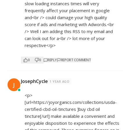
slow loading instances times will very
frequently affect your placement in google
and<br /> could damage your high quality
score if ads and marketing with Adwords.<br
/> Well I am adding this RSS to my email and
can look out for a<br /> lot more of your
respective</p>
0
0
REPLY
REPORT COMMENT
JosephCycle
1 YEAR AGO
J
<p>
[url=
https://joyorganics.com/collections/usda-
certified-cbd-oil-tinctures
]buy cbd oil
tincture[/url] make available a convenient and
enjoyable disposition to experience the effects