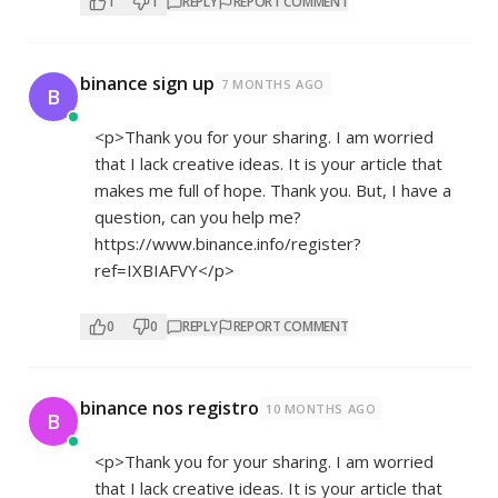
1
1
REPLY
REPORT COMMENT
binance sign up
7 MONTHS AGO
B
<p>Thank you for your sharing. I am worried
that I lack creative ideas. It is your article that
makes me full of hope. Thank you. But, I have a
question, can you help me?
https://www.binance.info/register?
ref=IXBIAFVY</p>
0
0
REPLY
REPORT COMMENT
binance nos registro
10 MONTHS AGO
B
<p>Thank you for your sharing. I am worried
that I lack creative ideas. It is your article that