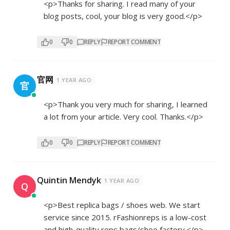
<p>Thanks for sharing. I read many of your
blog posts, cool, your blog is very good.</p>
0
0
REPLY
REPORT COMMENT
官网
1 YEAR AGO
官
<p>Thank you very much for sharing, I learned
a lot from your article. Very cool. Thanks.</p>
0
0
REPLY
REPORT COMMENT
Quintin Mendyk
1 YEAR AGO
Q
<p>Best replica bags / shoes web. We start
service since 2015. rFashionreps is a low-cost
and high-quality reps bags/shoe factory.</p>