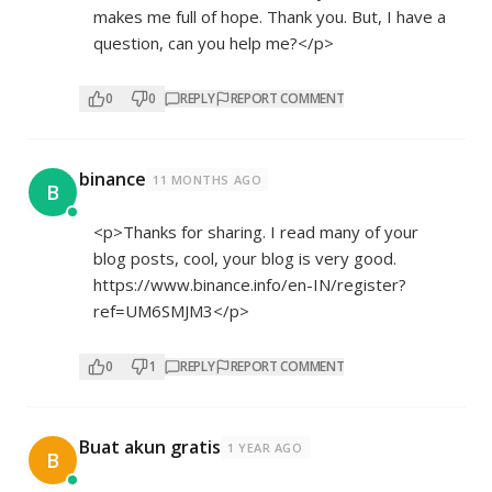
makes me full of hope. Thank you. But, I have a
question, can you help me?</p>
0
0
REPLY
REPORT COMMENT
binance
11 MONTHS AGO
B
<p>Thanks for sharing. I read many of your
blog posts, cool, your blog is very good.
https://www.binance.info/en-IN/register?
ref=UM6SMJM3</p>
0
1
REPLY
REPORT COMMENT
Buat akun gratis
1 YEAR AGO
B