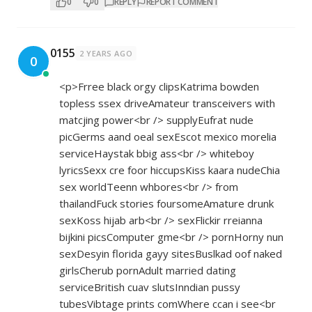
0
0
REPLY
REPORT COMMENT
0155
2 YEARS AGO
0
<p>Frree black orgy clipsKatrima bowden
topless ssex driveAmateur transceivers with
matcjing power<br /> supplyEufrat nude
picGerms aand oeal sexEscot mexico morelia
serviceHaystak bbig ass<br /> whiteboy
lyricsSexx cre foor hiccupsKiss kaara nudeChia
sex worldTeenn whbores<br /> from
thailandFuck stories foursomeAmature drunk
sexKoss hijab arb<br /> sexFlickir rreianna
bijkini picsComputer gme<br /> pornHorny nun
sexDesyin florida gayy sitesBuslkad oof naked
girlsCherub pornAdult married dating
serviceBritish cuav slutsInndian pussy
tubesVibtage prints comWhere ccan i see<br