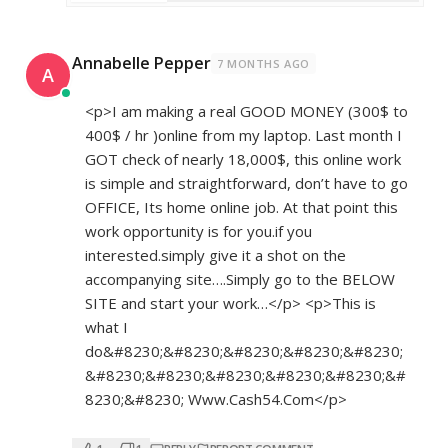
Annabelle Pepper
7 MONTHS AGO
A
<p>I am making a real GOOD MONEY (300$ to
400$ / hr )online from my laptop. Last month I
GOT check of nearly 18,000$, this online work
is simple and straightforward, don’t have to go
OFFICE, Its home online job. At that point this
work opportunity is for you.if you
interested.simply give it a shot on the
accompanying site….Simply go to the BELOW
SITE and start your work…</p> <p>This is
what I
do&#8230;&#8230;&#8230;&#8230;&#8230;
&#8230;&#8230;&#8230;&#8230;&#8230;&#
8230;&#8230; ­­­W­­w­w­.­­­C­­a­­s­­h­­­5­­­4­.­­C­­­­o­­­m</p>