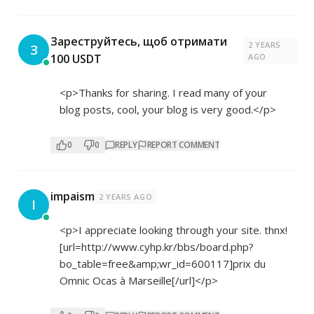
Зареструйтесь, щоб отримати
2 YEARS
З
100 USDT
AGO
<p>Thanks for sharing. I read many of your
blog posts, cool, your blog is very good.</p>
0
0
REPLY
REPORT COMMENT
impaism
2 YEARS AGO
I
<p>I appreciate looking through your site. thnx!
[url=
http://www.cyhp.kr/bbs/board.php?
bo_table=free&amp;wr_id=600117]prix
du
Omnic Ocas à Marseille[/url]</p>