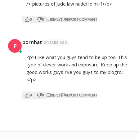
/> pictures of jude law nudeHd millf</p>
0
0
REPLY
REPORT COMMENT
pornhat
3 YEARS AGO
P
<p>I like what you guys tend to be up too. This
type of clever work and exposure! Keep up the
good works guys I’ve you guys to my blogroll.
</p>
0
0
REPLY
REPORT COMMENT