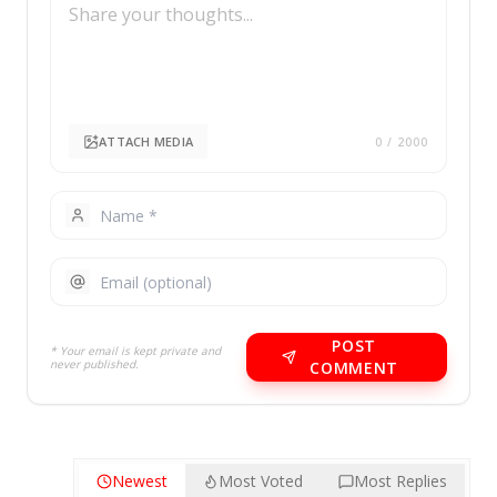
ATTACH MEDIA
0
/ 2000
POST
* Your email is kept private and
never published.
COMMENT
Newest
Most Voted
Most Replies