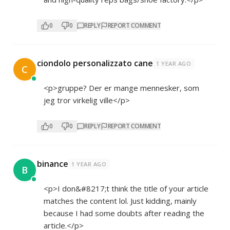
0
0
REPLY
REPORT COMMENT
ciondolo personalizzato cane
1 YEAR AGO
C
<p>gruppe? Der er mange mennesker, som
jeg tror virkelig ville</p>
0
0
REPLY
REPORT COMMENT
binance
1 YEAR AGO
B
<p>I don&#8217;t think the title of your article
matches the content lol. Just kidding, mainly
because I had some doubts after reading the
article.</p>