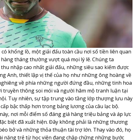
có khổng lồ, một giải đấu toàn cầu nơi số tiền liên quan
hàng tháng thường vượt quá mọi lý lẽ. Chúng ta
thu nhập cao nhất giải đấu, những siêu sao kiếm được
g Anh, thiết lập vị thế của họ như những ông hoàng về
n nghiêng về phía những người đứng đầu, những tinh hoa
i truyền thông soi mói và người hâm mộ tranh luận tại
ội. Tuy nhiên, sự tập trung vào tầng lớp thượng lưu này
g cấp bậc thấp hơn trong bảng lương của câu lạc bộ.
này, nơi mỗi điểm số đáng giá hàng triệu bảng và áp lực
 đặc biệt đã xuất hiện. Đây không phải là những thương
béo bở và những thỏa thuận tài trợ lớn. Thay vào đó, họ
ài năng trẻ từ học viện đang chập chững những bước