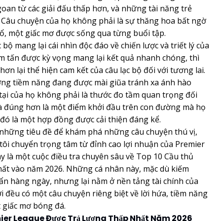
an từ các giải đấu thấp hơn, và những tài năng trẻ
. Câu chuyện của họ không phải là sự thăng hoa bất ngờ
hổ, một giấc mơ được sống qua từng buổi tập.
 bộ mang lại cái nhìn độc đáo về chiến lược và triết lý của
 tấn được kỳ vọng mang lại kết quả nhanh chóng, thì
n lại thể hiện cam kết của câu lạc bộ đối với tương lai.
ơng tiềm năng đang được mài giũa tránh xa ánh hào
n tại của họ không phải là thước đo tầm quan trọng đối
 mà đúng hơn là một điểm khởi đầu trên con đường mà họ
 đó là một hợp đồng được cải thiện đáng kể.
n những tiêu đề để khám phá những câu chuyện thú vị,
tôi chuyển trọng tâm từ đỉnh cao lợi nhuận của Premier
ày là một cuộc điều tra chuyên sâu về Top 10 Cầu thủ
hất vào năm 2026. Những cá nhân này, mặc dù kiếm
ẩn hàng ngày, nhưng lại nằm ở nền tảng tài chính của
ời đều có một câu chuyện riêng biệt về lời hứa, tiềm năng
 giấc mơ bóng đá.
ier League Được Trả Lương Thấp Nhất Năm 2026