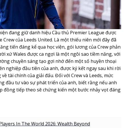
hiện đang giữ danh hiệu Cầu thủ Premier League được
ie Crew của Leeds United. Là một thiếu niên mới đây đã
hăng tiến đáng kể qua học viện, gói lương của Crew phản
ười xứ Wales được ca ngợi là một ngôi sao tiềm năng, với
ường chuyền sáng tạo gợi nhớ đến một số huyền thoại
ên nghiệp đầu tiên của anh, được ký kết ngay sau khi rời
g về tài chính của giải đấu. Đối với Crew và Leeds, mức
ang đầu tư vào sự phát triển của anh, biết rằng nếu anh
ợp đồng tiếp theo sẽ chứng kiến một bước nhảy vọt đáng
 Players In The World 2026: Wealth Beyond