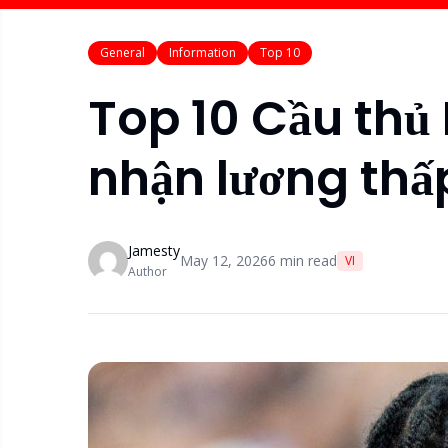
General
Information
Top 10
Top 10 Cầu thủ
nhận lương th
Jamesty
May 12, 2026
6
min read
VI
Author