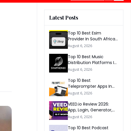
Latest Posts
Top 10 Best Esim
Provider In South Africa
2026
August 6, 2026
Top 10 Best Music
Distribution Platforms In
The World 2026
August 6, 2026
Top 10 Best
Teleprompter Apps In
2026
August 6, 2026
VEED.io Review 2026:
App, Login, Generator,
Download, AI & FAQs
August 6, 2026
Top 10 Best Podcast