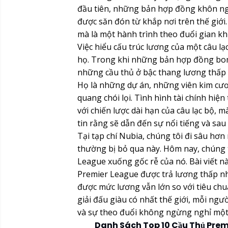
đầu tiên, những bản hợp đồng khôn ngo
được săn đón từ khắp nơi trên thế giới
mà là một hành trình theo đuổi gian k
Việc hiểu cấu trúc lương của một câu lạc
họ. Trong khi những bản hợp đồng bom
những cầu thủ ở bậc thang lương thấp hơ
Họ là những dự án, những viên kim cư
quang chói lọi. Tình hình tài chính hiệ
với chiến lược dài hạn của câu lạc bộ,
tin rằng sẽ dẫn đến sự nổi tiếng và sau
Tại tạp chí Nubia, chúng tôi đi sâu hơ
thường bị bỏ qua này. Hôm nay, chúng 
League xuống gốc rễ của nó. Bài viết n
Premier League được trả lương thấp n
được mức lương vẫn lớn so với tiêu chu
giải đấu giàu có nhất thế giới, mỗi ngư
và sự theo đuổi không ngừng nghỉ một
Danh Sách Top 10 Cầu Thủ Prem