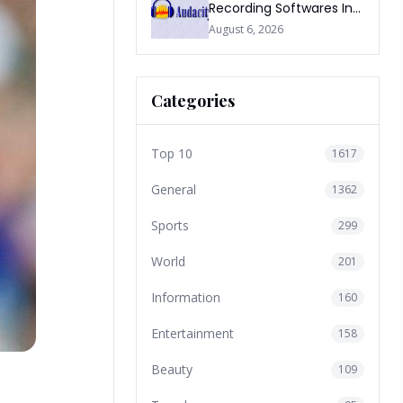
Recording Softwares In
2026
August 6, 2026
Categories
Top 10
1617
General
1362
Sports
299
World
201
Information
160
Entertainment
158
Beauty
109