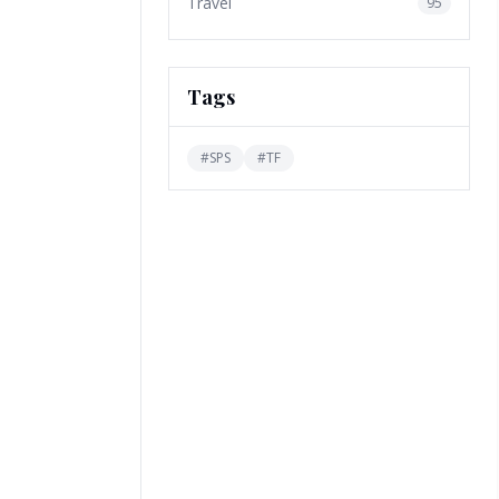
Travel
95
Tags
#
SPS
#
TF