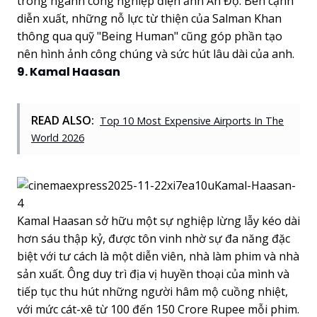
trong ngành công nghiệp điện ảnh Ấn Độ. Bên cạnh
diễn xuất, những nỗ lực từ thiện của Salman Khan
thông qua quỹ "Being Human" cũng góp phần tạo
nên hình ảnh công chúng và sức hút lâu dài của anh.
9. Kamal Haasan
READ ALSO:
Top 10 Most Expensive Airports In The
World 2026
Kamal Haasan sở hữu một sự nghiệp lừng lẫy kéo dài
hơn sáu thập kỷ, được tôn vinh nhờ sự đa năng đặc
biệt với tư cách là một diễn viên, nhà làm phim và nhà
sản xuất. Ông duy trì địa vị huyền thoại của mình và
tiếp tục thu hút những người hâm mộ cuồng nhiệt,
với mức cát-xê từ 100 đến 150 Crore Rupee mỗi phim.