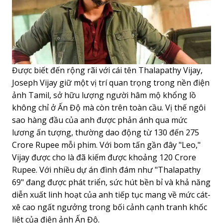
Được biết đến rộng rãi với cái tên Thalapathy Vijay,
Joseph Vijay giữ một vị trí quan trọng trong nền điện
ảnh Tamil, sở hữu lượng người hâm mộ khổng lồ
không chỉ ở Ấn Độ mà còn trên toàn cầu. Vị thế ngôi
sao hàng đầu của anh được phản ánh qua mức
lương ấn tượng, thường dao động từ 130 đến 275
Crore Rupee mỗi phim. Với bom tấn gần đây "Leo,"
Vijay được cho là đã kiếm được khoảng 120 Crore
Rupee. Với nhiều dự án đình đám như "Thalapathy
69" đang được phát triển, sức hút bền bỉ và khả năng
diễn xuất linh hoạt của anh tiếp tục mang về mức cát-
xê cao ngất ngưởng trong bối cảnh cạnh tranh khốc
liệt của điện ảnh Ấn Độ.