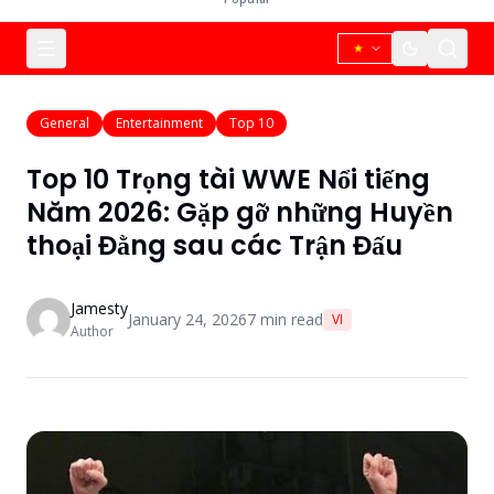
General
Entertainment
Top 10
Top 10 Trọng tài WWE Nổi tiếng
Năm 2026: Gặp gỡ những Huyền
thoại Đằng sau các Trận Đấu
Jamesty
January 24, 2026
7
min read
VI
Author